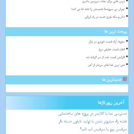
درس هایی برای نجات سرزمین مادری
تهران، بی سروصدا جمعیتش را جابه جا می کند!
دلار و سکه طرح جدید در راه ارزانی
پربحث ترین ها
سقوط آزاد قیمت خودرو در بازار
اعلام قیمت حقیقی مرغ
افزایش قیمت نفت از سر گرفته شد
غنی ترین غذا های سرشار از آهن
جدیدترین ها
آخرین رپورتاژها
دسترسی نما با کلایمر در پروژه های ساختمانی
نقشه راه میلیونر شدن با تولید نایلون دسته دار
سرفیس پرو یا سرفیس لپ تاپ؟