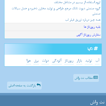
لزوم استفاده از بیسیم در مشاغل مختلف
گروه صنعتی دپوت تانک مرجع طراحی و تولید مخازن ذخیره و حمل سیالات
صنعتی
همه چیز درباره تزریق فیلر لب
بقیه رپورتاژ ها
سفارش رپورتاژ آگهی
تگها
آب
تولید
بازار
رپورتاژ
آلودگی
دولت
برق
هوا
مطالب نت واش
بازگشت به صفحه اصلی
نت واش