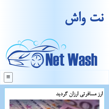
نت واش
منو
ارز مسافرتی ارزان گردید