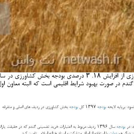
نت واش: معاون برنامه ریزی و اقتصادی وزیر جهاد كشاورزی از افز
رید تضمینی بیش از ۱۰ میلیون تنی گندم در صورت بهبود شرایط اقلیمی است ك
مود: برپایه لایحه
بودجه
۱۳۹۷ كل
بودجه
بخش كشاورزی در ردیف های اصلی و متفرقه ۷۲۰۰ میلیارد تومان است كه نسبت به قانون
د: در
بودجه
دولت
با استفاده از اوراق مشاركت و اسناد خزانه اسلامی تامین كرد.