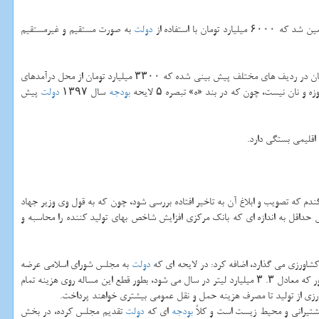
دولت
به صورت مستقیم و غیرمستقیم
سال ۱۳۹۷ هم ۵۰۰۰ میلیارد تومان در ردیف های مختلف پیش بینی شده كه ۳۳۰۰ میلیارد تومان از محل درآمدهای
بودجه
سال ۱۳۹۷
دولت
پیش
دم كه تصویب و ابلاغ آن به تاخیر افتاده بررسی شود، چون كه به قول وی وزیر جهاد
حداقل به اندازه ای كه بانك مركزی افزایش شاخص بهای تولید كننده را محاسبه و
شاورزی می گذارد، اضافه كرد: در لایحه ای كه
دولت
به مجلس شورای اسلامی عرضه
داده گازوئیل ۱۰۰ تومان و بنزین ۵۰۰ تومان گرانتر می گردد كه اگر به تصویب برسد می توان گفت با عنایت به سهم ۹. ۶ درصدی بخش كشاورزی از كل گازوئیل مصرفی كشور كه معادل ۳. ۳ میلیارد لیتر در سال می شود، بطور قطع این مساله روی هزینه تمام
ورزی از تولید تا مصرف هزینه حمل و نقل عمومی بیشتری خواهند پرداخت.
كشتیرانی و محیط زیست است و كلاً
بودجه
ای كه
دولت
تقدیم مجلس كرده، در بخش