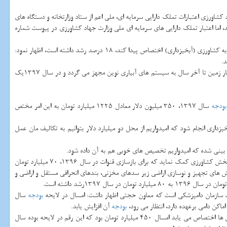
وزارت جهاد كشاورزی اعتبارات تملك دارایی سرمایه ای، ملی اعم از ستاد وزارتخانه و دستگاه های
 دهد، اما اعتبار تملك دارایی های سرمایه ای ملی وزارت جهاد كشاورزی در پیوست شماره
سال 1396 با فرض اینكه از ردیف 2 میلیارد دلاری مربوط به محیط زیست، آبخیزداری و پسماند 30 درصد به كشاورزی (آبخیزداری) اختصاص پیدا كند، 18 درصد رشد داشته است، اظهار نمود:
.
معاون اقتصادی وزیر جهاد كشاورزی با اشاره به اینكه در سال 1396نیز منابع خوبی برای پیشبرد سیستم های آبیاری تحت فشار در اختیار داشته ایم، خاطرنشان كرد: 1250 هكتار زمین تا آخر سال به سیستم های آبیاری نوین مجهز می گردد و در سال 1397یك
بودجه
سال 1397، 350 میلیون دلار معادل 1225 میلیارد تومان به این امر مختص
: در برنامه ششم توسعه برای بخش كشاورزی تكلیف كرده اند كه در طول پنج سال، 10 میلیون هكتار عملیات آبخیزداری انجام شود كه امیدواریم از محل دو میلیارد دلار بتوانیم به تكالیف مان عمل
وی همینطور درباره كمك های فنی و اعتباری برای بازسازی و نوسازی قنوات كشاورزی اظهار داشت: قنوات بعنوان بخشی از آبیاری تحت الارضی با تبخیر بسیار كمتر می تواند به بخش كشاورزی كمك نماید كه برای بازسازی قنوات در سال 1396، 70 میلیارد تومان
 های تجهیز و نوسازی اراضی زیر سدهای مخزنی، بندهای انحرافی مستقل و اراضی و
 سازمان دامپزشكی است كه معاون حجتی اظهار داشت: امسال در لایحه
بودجه
سال
بودجه
آن افزایش یابد.
بخشنده همینطور با اشاره به افزایش یارانه نهاده ها در جهت قیمت تمام شده تولید در سال 97 اعلام نمود: یارانه ای كه به كود شیمیایی، بذر، واكسن، نهال و سموم و علف كش ها اختصاص می یابد امسال 450 میلیارد تومان بود كه این رقم در لایحه بوده سال