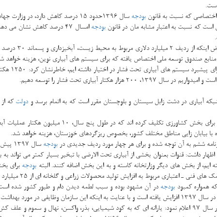
ی اختصاصی كه نسبت به قانون
بودجه
سال 1396حدود 15 درصد كاهش دارد، در 
بودجه
امسال 47 درصد كاهش نشان می
منابع صندوق توسعه ملی اختصاص یافته كه برای سیستم های آبیاری نوین، هزینه خواهد شد
دولت
كه از
معاون برنامه ریزی و اقتصادی وزیر جهاد كشاورزی اضافه كرد
برنامه ششم به آن توجه شده و برای هر چهار مورد ردیف جدیدی در
بودجه
سال 1397 پیش بینی شده كه امیدواریم تخصیص های خوبی هم به آن داده شود.
بودجه
برای بخش
به افزایش تولید محصولات زراعی و گلخانه ای از 25 میلیارد تومان در سال 1396 به 80 میلیارد تومان در سال 1397رشد داشته است.
كه همواره كمبود
بودجه
در آن مشهود بوده و سبب لطمه دیدن دام و طیور كشور شده است