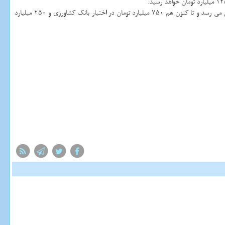
وی اظهار نمود: 45 درصد از وام 1. 5 میلیارد دلاری اشتغالزایی برای بخش روستایی و عشایری كه از محل صندوق توسعه ملی اختصاص یافته كه به حدود 2300 میلیارد تومان می رسد و تا كنون هم 750 میلیارد تومان در اختیار بانك كشاورزی و 250 میلیارد