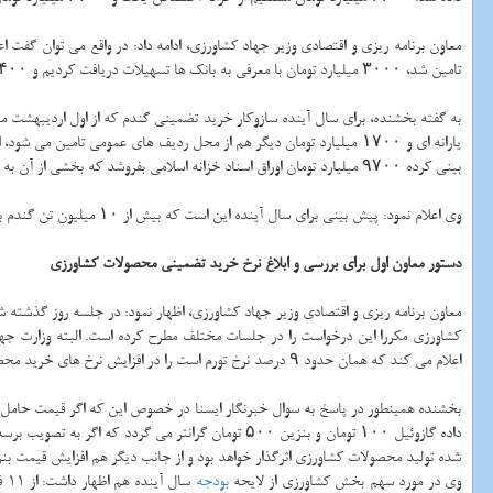
معاون برنامه ریزی و اقتصادی وزیر جهاد كشاورزی، ادامه داد: در واقع می توان گفت اعتبار ۱۱ هزار و ۴۰۰ میلیارد تومانی گندم خریداری شده در سال زراعی گذشته اینگونه تامین شد كه ۶۰۰۰ میلیارد تومان با
تامین شد، ۳۰۰۰ میلیارد تومان با معرفی به بانك ها تسهیلات دریافت كردیم و ۲۴۰۰ میلیارد تومان دیگر هم از محل
به گفته بخشنده، برای سال آینده سازوكار خرید تضمینی گندم كه از اول اردیبهشت ما
یارانه ای و ۱۷۰۰ میلیارد تومان دیگر هم از محل ردیف های عمومی تامین می شود، اما این به معنای حذف شدن یا نصف شدن یارانه گندم و اعتبار پیش بینی شده برای این حوزه و نان نیست، چون كه در بند «ه» تبصره ۵ لایحه
بینی كرده ۹۷۰۰ میلیارد تومان اوراق اسناد خزانه اسلامی بفروشد كه بخشی از آن به خرید تضمینی و قیمت تضمینی اختصاص می یابد.
وی اعلام نمود: پیش بینی برای سال آینده این است كه بیش از ۱۰ میلیون تن گندم به صورت تضمینی خریداری شود و همچنان در زمینه گندم خودكفا باشیم كه البته به شرایط اقلیمی بستگی دارد.
دستور معاون اول برای بررسی و ابلاغ نرخ خرید تضمینی محصولات كشاورزی
معاون برنامه ریزی و اقتصادی وزیر جهاد كشاورزی، اظهار نمود: در جلسه روز گذشته 
كشاورزی مكررا این درخواست را در جلسات مختلف مطرح كرده است. البته وزارت جها
اعلام می كند كه همان حدود ۹ درصد نرخ تورم است را در افزایش نرخ های خرید محصولات كشاورزی اعمال كند.
بخشنده همینطور در پاسخ به سوال خبرنگار ایسنا در خصوص این كه اگر قیمت حامل ه
شده تولید محصولات كشاورزی اثرگذار خواهد بود و از جانب دیگر هم افزایش قیمت بن
وی در مورد سهم بخش كشاورزی از لایحه
بودجه
سال آینده هم اظهار داشت: از 11 فصل لایحه