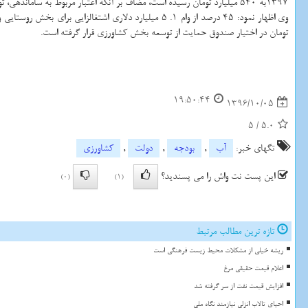
1397به 540 میلیارد تومان رسیده است، مضاف بر آنكه اعتبار مربوط به ساماندهی، تولید و خرید تضمینی چای كشور در سال 1396، 100 میلیارد تومان بود كه سال آینده به 125 میلیارد تومان خواهد رسید.
تومان در اختیار صندوق حمایت از توسعه بخش كشاورزی قرار گرفته است.
19:50:44
1396/10/05
5
/
5.0
تگهای خبر:
آب
,
بودجه
,
دولت
,
كشاورزی
این پست نت واش را می پسندید؟
(0)
(1)
تازه ترین مطالب مرتبط
ریشه خیلی از مشکلات محیط زیست فرهنگی است
اعلام قیمت حقیقی مرغ
افزایش قیمت نفت از سر گرفته شد
احیای تالاب انزلی نیازمند نگاه ملی