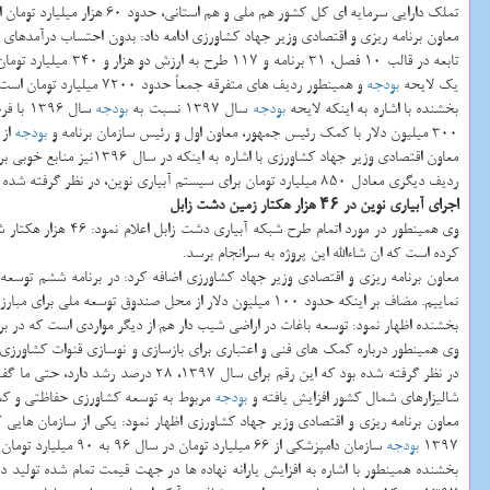
تملك دارایی سرمایه ای كل كشور هم ملی و هم استانی، حدود 60 هزار میلیارد تومان است.
معاون برنامه ریزی و اقتصادی وزیر جهاد كشاورزی ادامه داد: بدون احتساب درآمدها
تابعه در قالب 10 فصل، 31 برنامه و 117 طرح به ارزش دو هزار و 340 میلیارد تومان است كه نسبت به اعتبار مشابه مان در قانون
یك لایحه
بودجه
و همینطور ردیف های متفرقه جمعاً حدود 7200 میلیارد تومان است.
بخشنده با اشاره به اینكه لایحه
بودجه
سال 1397 نسبت به
بودجه
300 میلیون دلار با كمك رئیس جمهور، معاون اول و رئیس سازمان برنامه و
بودجه
از 
ردیف دیگری معادل 850 میلیارد تومان برای سیستم آبیاری نوین، در نظر گرفته شده است و امیدواریم در سال 1397، 200 هزار هكتار آبیاری تحت فشار را توسعه دهیم.
اجرای آبیاری نوین در ۴۶ هزار هكتار زمین دشت زابل
وی همینطور در مورد اتمام طرح شبكه آبیاری دشت زابل اعلام نمود: 46 هزار هكتار شبكه آبیاری در دشت زابل سیستان و بلوچستان مقرر است كه به اتمام برسد و
كرده است كه ان شاءالله این پروژه به سرانجام برسد.
نماییم. مضاف بر اینكه حدود 100 میلیون دلار از محل صندوق توسعه ملی برای مبارزه با بیابان زایی مناطق مختلف كشور، بخصوص ریزگردهای خوزستان، هزینه خواهد شد.
بخشنده اظهار نمود: توسعه باغات در اراضی شیب دار هم از دیگر مواردی است كه در 
در نظر گرفته شده بود كه این رقم برای سال 1397، 28 درصد رشد دارد، حتی ما گفته ایم، از بخش های دیگر وزارتخانه كاسته و به این بخش اضافه كنند. البته
شالیزارهای شمال كشور افزایش یافته و
بودجه
مربوط به توسعه كشاورزی حفاظتی و كمك های فنی ـ اعتباری مربوط 
معاون برنامه ریزی و اقتصادی وزیر جهاد كشاورزی اظهار نمود: یكی از سازمان هایی 
1397
بودجه
سازمان دامپزشكی از 66 میلیارد تومان در سال 96 به 90 میلیارد تومان در سال 1397 افزایش یافته است و با عنایت به اینكه این سازمان وظایفی در مورد بهداشت اماكن دامی برعهده دارد، انتظار می رود،