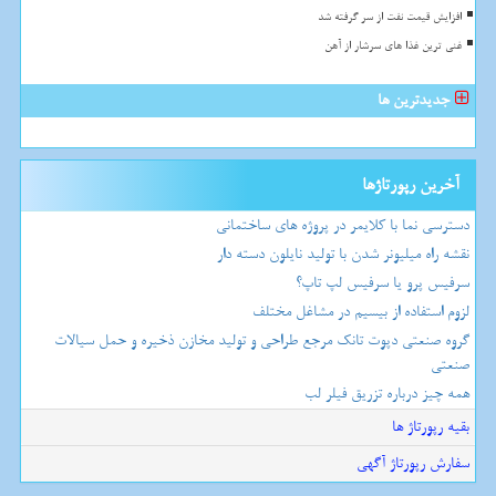
افزایش قیمت نفت از سر گرفته شد
غنی ترین غذا های سرشار از آهن
جدیدترین ها
آخرین رپورتاژها
دسترسی نما با کلایمر در پروژه های ساختمانی
نقشه راه میلیونر شدن با تولید نایلون دسته دار
سرفیس پرو یا سرفیس لپ تاپ؟
لزوم استفاده از بیسیم در مشاغل مختلف
گروه صنعتی دپوت تانک مرجع طراحی و تولید مخازن ذخیره و حمل سیالات
صنعتی
همه چیز درباره تزریق فیلر لب
بقیه رپورتاژ ها
سفارش رپورتاژ آگهی