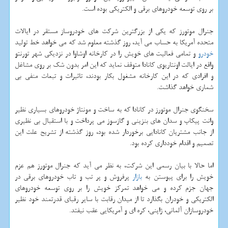
بر روی توسعه خودروهای برقی و الكتریكی بوده است.
جنرال موتورز كه یكی از بزرگترین شركت های خودروساز مستقر در ایالات
متحده آمریكا به حساب می آید، روز گذشته معلوم شد كه می خواهد خط تولید
خودرو
و تمامی فعالیت های خویش را در كارخانه اوشاوا در نزدیكی شهر تورنتو
واقع در ایالت اونتاریوی كانادا متوقف نماید كه این امر بدون شك بر روی مشاغل
و افرادی كه در این كارخانه مشغول بكار بودند، تاثیرات و تبعات منفی بی
شماری خواهد گذاشت.
سخنگوی جنرال موتورز در كانادا كه به ساخت و مونتاژ خودروهای بسیاری نظیر
وانت پیكاپ و سدان های بنزینی و گازسوز می پرداخت و با استقبال بی نظیری
از جانب مشتریان كانادایی برخوردار شده بود، روز گذشته از تشریح علت این
تصمیم و اقدام خودداری كرده بود.
اما حالا با بیان رسمی این شركت، به نظر می آید كه جنرال موتورز هم عزم
خویش را برای پیوستن به
بازار
پرفروش و پر تب و تاب خودروهای برقی در
جهان جزم كرده و می خواهد تمركز خویش را بر روی توسعه خودروهای
الكتریكی و خودران بگذارد تا از میدان رقابت با سایر رقبای قدرتمند خود نظیر
خودروسازان آلمانی، ژاپنی، كره ای و آمریكایی عقب نیفتد.