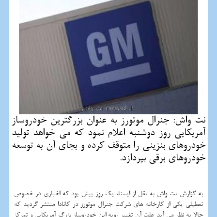
نت واش: جنرال موتورز به عنوان بزرگترین خودروساز
آمریكایی روز دوشنبه اعلام نمود كه می خواهد تولید
خودروهای بنزینی را متوقف كرده و بجای آن به توسعه
خودروهای برقی بپردازد.
به گزارش نت واش به نقل از ایسنا، یك روز پیش بود كه اخباری در خصوص
تعطیلی یكی از كارخانه های شركت جنرال موتورز در كانادا منتشر گردید كه
حالا به نظر می آید علت آن تغییر رویه این خودروساز بزرگ آمریكایی و تمركز