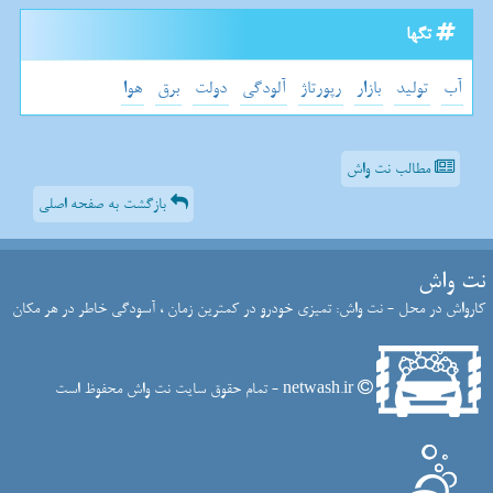
تگها
آب
تولید
بازار
رپورتاژ
آلودگی
دولت
برق
هوا
مطالب نت واش
بازگشت به صفحه اصلی
نت واش
کارواش در محل - نت واش: تمیزی خودرو در کمترین زمان ، آسودگی خاطر در هر مکان
netwash.ir - تمام حقوق سایت نت واش محفوظ است