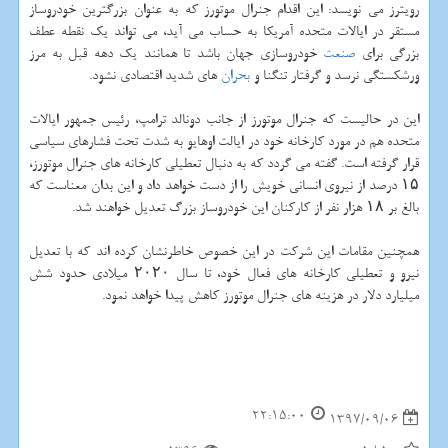
رویترز می نویسد: این اقدام جنرال موتورز كه به عنوان بزرگترین خودروساز
مستقر در ایالات متحده آمریكا به حساب می آید، می تواند یك نقطه عطف
بزرگی برای
صنعت
خودروسازی جهان باشد تا همانند یك دهه قبل به مرز
ورشكستگی نرسد و گرفتار تنگنا و
بحران
های شدید اقتصادی نشود.
این در حالیست كه جنرال موتورز از جانب دونالد ترامپ، رئیس جمهور ایالات
متحده هم در مورد كارخانه خود در ایالت اوهایو به شدت تحت فشارهای سیاسی
قرار گرفته است. گفته می گردد كه به دنبال تعطیلی كارخانه های جنرال موتورز،
۱۵ درصد از نیروی انسانی خویش را از دست خواهد داد و این بدان معناست كه
بالغ بر ۱۸ هزار نفر از كاركنان این خودروساز بزرگ تعدیل خواهند شد.
همچنین مقامات این شركت در این خصوص خاطرنشان كرده اند كه با تعدیل
نیرو و تعطیلی كارخانه های فعال خود، تا سال ۲۰۲۰ میلادی حدود شش
میلیارد دلار در هزینه های جنرال موتورز كاهش پیدا خواهد نمود.
22:15:00
1397/09/06