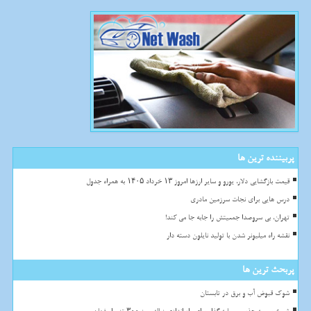
پربیننده ترین ها
قیمت بازگشایی دلار، یورو و سایر ارزها امروز ۱۳ خرداد ۱۴۰۵ به همراه جدول
درس هایی برای نجات سرزمین مادری
تهران، بی سروصدا جمعیتش را جابه جا می کند!
نقشه راه میلیونر شدن با تولید نایلون دسته دار
پربحث ترین ها
شوک قبوض آب و برق در تابستان