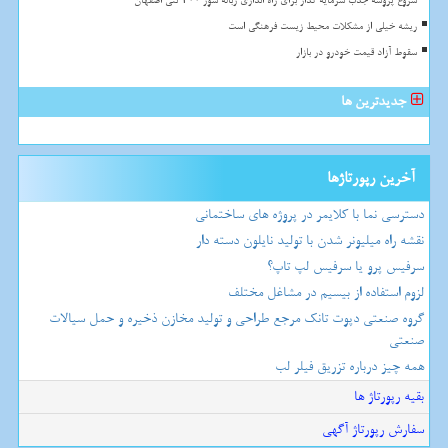
شروع پروسه جذب سرمایه گذار برای راه اندازی زباله سوز ۳۰۰ تنی اصفهان
ریشه خیلی از مشکلات محیط زیست فرهنگی است
سقوط آزاد قیمت خودرو در بازار
جدیدترین ها
آخرین رپورتاژها
دسترسی نما با کلایمر در پروژه های ساختمانی
نقشه راه میلیونر شدن با تولید نایلون دسته دار
سرفیس پرو یا سرفیس لپ تاپ؟
لزوم استفاده از بیسیم در مشاغل مختلف
گروه صنعتی دپوت تانک مرجع طراحی و تولید مخازن ذخیره و حمل سیالات
صنعتی
همه چیز درباره تزریق فیلر لب
بقیه رپورتاژ ها
سفارش رپورتاژ آگهی