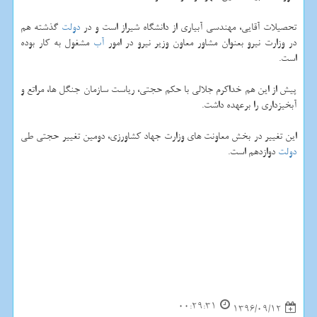
تحصیلات آقایی، مهندسی آبیاری از دانشگاه شیراز است و در
دولت
گذشته هم
در وزارت نیرو بعنوان مشاور معاون وزیر نیرو در امور
آب
مشغول به كار بوده
است.
پیش از این هم خداكرم جلالی با حكم حجتی، ریاست سازمان جنگل ها، مراتع و
آبخیزداری را برعهده داشت.
این تغییر در بخش معاونت های وزارت جهاد كشاورزی، دومین تغییر حجتی طی
دولت
دوازدهم است.
00:29:31
1396/09/12