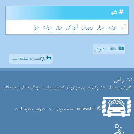
تگها
آب
تولید
بازار
رپورتاژ
آلودگی
برق
دولت
هوا
مطالب نت واش
بازگشت به صفحه اصلی
نت واش
کارواش در محل - نت واش: تمیزی خودرو در کمترین زمان ، آسودگی خاطر در هر مکان
netwash.ir - تمام حقوق سایت نت واش محفوظ است