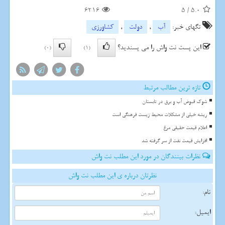
6216
5
/
5.0
تگهای خبر:
آب
,
دولت
,
كشاورزی
این پست نت واش را می پسندید؟
(0)
(1)
تازه ترین مطالب مرتبط
شوک قبوض آب و برق در تابستان
ریشه خیلی از مشکلات محیط زیست فرهنگی است
اعلام قیمت حقیقی مرغ
افزایش قیمت نفت از سر گرفته شد
نظرات بینندگان در مورد این مطلب نت واش
نظرتان درباره ی این مطلب نت واش
نام:
ایمیل: