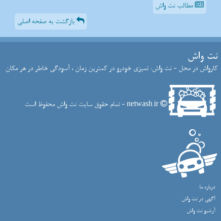
مطالب نت واش
بازگشت به صفحه اصلی
نت واش
کارواش در محل - نت واش: تمیزی خودرو در کمترین زمان ، آسودگی خاطر در هر مکان
netwash.ir - تمام حقوق سایت نت واش محفوظ است
درباره ما
آگهی در نت واش
آرشیو نت واش