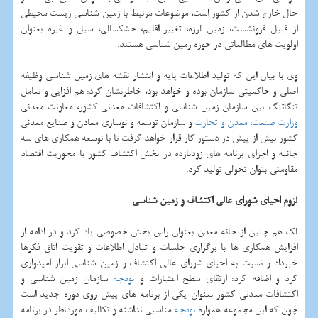
حال خارج شدن از كشور است، موضوعات مرتبط با زمین شناسی زیست محیطی
از قبیل فرونشست، زمین لرزه، تغییر اقلیم، خشكسالی، سیل و غیره بعنوان
اولویت های مطالعاتی در حوزه زمین شناسی هستند.
وی با بیان این كه تولید اطلاعات پایه و انتشار نقشه های زمین شناسی وظیفه
اصلی و حاكمیتی سازمان بوده و خواهد بود، خاطرنشان كرد: هم افزایی و تعامل
تنگاتنگ بین سازمان زمین شناسی و اكتشافات معدنی كشور، معاونت معدنی
وزارت صنعت، معدن و تجارت
و سازمان توسعه و نوسازی معادن و صنایع معدنی
كشور بیش از پیش در دستور كار قرار خواهد گرفت تا با توسعه همكاری های سه
جانبه و اجرای برنامه های زودبازده در بخش اكتشاف كشور با محوریت اقتصاد
مقاومتی بتوان تحولی تولید كرد.
لزوم احیای شورای عالی اكتشاف و زمین شناسی
لك هم چنین از خانه معدن بعنوان راس بخش خصوصی یاد كرد و در ادامه از
افزایش همكاری ها با برگزاری جلسات و تبادل اطلاعات و تقویت اتاق فكرها
خبرداد و نسبت به احیای شورای عالی اكتشاف و زمین شناسی ابراز امیدواری
كرد و اضافه كرد: ارتقای سطح اعتبارات و
بودجه
سازمان زمین شناسی و
اكتشافات معدنی كشور بعنوان یكی از برنامه های پیش روی دوره جدید است
چون كه این مجموعه همواره
بودجه
مناسبی نداشته و تكالیف موردنظر در برنامه