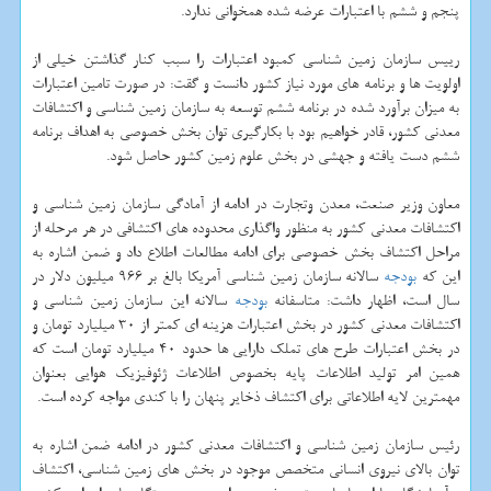
پنجم و ششم با اعتبارات عرضه شده همخوانی ندارد.
رییس سازمان زمین شناسی كمبود اعتبارات را سبب كنار گذاشتن خیلی از
اولویت ها و برنامه های مورد نیاز كشور دانست و گقت: در صورت تامین اعتبارات
به میزان برآورد شده در برنامه ششم توسعه به سازمان زمین شناسی و اكتشافات
معدنی كشور، قادر خواهیم بود با بكارگیری توان بخش خصوصی به اهداف برنامه
ششم دست یافته و جهشی در بخش علوم زمین كشور حاصل شود.
معاون وزیر صنعت، معدن وتجارت در ادامه از آمادگی سازمان زمین شناسی و
اكتشافات معدنی كشور به منظور واگذاری محدوده های اكتشافی در هر مرحله از
مراحل اكتشاف بخش خصوصی برای ادامه مطالعات اطلاع داد و ضمن اشاره به
این كه
بودجه
سالانه سازمان زمین شناسی آمریكا بالغ بر 966 میلیون دلار در
سال است، اظهار داشت: متاسفانه
بودجه
سالانه این سازمان زمین شناسی و
اكتشافات معدنی كشور در بخش اعتبارات هزینه ای كمتر از 30 میلیارد تومان و
در بخش اعتبارات طرح های تملك دارایی ها حدود 40 میلیارد تومان است كه
همین امر تولید اطلاعات پایه بخصوص اطلاعات ژئوفیزیك هوایی بعنوان
مهمترین لایه اطلاعاتی برای اكتشاف ذخایر پنهان را با كندی مواجه كرده است.
رئیس سازمان زمین شناسی و اكتشافات معدنی كشور در ادامه ضمن اشاره به
توان بالای نیروی انسانی متخصص موجود در بخش های زمین شناسی، اكتشاف