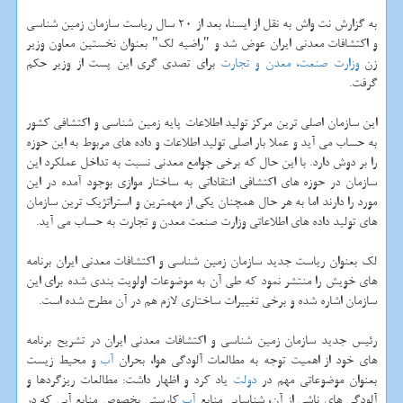
به گزارش نت واش به نقل از ایسنا، بعد از 20 سال ریاست سازمان زمین شناسی
و اكتشافات معدنی ایران عوض شد و "راضیه لك" بعنوان نخستین معاون وزیر
زن
وزارت صنعت، معدن و تجارت
برای تصدی گری این پست از وزیر حكم
گرفت.
این سازمان اصلی ترین مركز تولید اطلاعات پایه زمین شناسی و اكتشافی كشور
به حساب می آید و عملا بار اصلی تولید اطلاعات و داده های مربوط به این حوزه
را بر دوش دارد. با این حال كه برخی جوامع معدنی نسبت به تداخل عملكرد این
سازمان در حوزه های اكتشافی انتقاداتی به ساختار موازی بوجود آمده در این
مورد را دارند اما به هر حال همچنان یكی از مهمترین و استراتژیك ترین سازمان
های تولید داده های اطلاعاتی وزارت صنعت معدن و تجارت به حساب می آید.
لك بعنوان ریاست جدید سازمان زمین شناسی و اكتشافات معدنی ایران برنامه
های خویش را منتشر نمود كه طی آن به موضوعات اولویت بندی شده برای این
سازمان اشاره شده و برخی تغییرات ساختاری لازم هم در آن مطرح شده است.
رئیس جدید سازمان زمین شناسی و اكتشافات معدنی ایران در تشریح برنامه
های خود از اهمیت توجه به مطالعات آلودگی هوا، بحران
آب
و محیط زیست
بعنوان موضوعاتی مهم در
دولت
یاد كرد و اظهار داشت: مطالعات ریزگردها و
آلودگی های ناشی از آن، شناسایی منابع
آب
كارستی بخصوص منابع آبی كه در