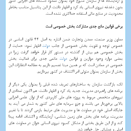
و آزمایشگاه ها از سازمان متبوع خود بعنوان معدود دستگاه های اجرایی كشور
بدون دغدغه نیروی انسانی یاد كرد و اظهار داشت: از این پتانسیل مناسب بخاطر
محدودیت در منابع مالی استفاده حداكثری نشده است.
برخی قوانین مانع جدی مشاركت بخش خصوصی است
معاون وزیر صنعت، معدن وتجارت ضمن اشاره به اصل 44 قانون اساسی در
خصوص توجه و تقویت بخش خصوصی از جانب
دولت
اظهار نمود: حمایت از
بخش خصوصی هم بیش از گذشته در دستور كار قرار خواهد گرفت زیرا در
بعضی موارد وجود موازین و قوانین
دولت
مانعی جدی برای فعالیت بخش
خصوصی در معادن است كه بر همین مبنا تصمیم داریم به مطالعه انتظارات این
بخش از سازمان بعنوان متولی امر اكتشاف در كشور بپردازیم.
لك، بازگشت سازمان به ساختارهای تعریف شده قبلی را بعنوان یكی دیگر از
برنامه های راهبردی مدیریت جدید یاد كرد و اظهار داشت: هم اكنون تعدادی از
نیروهای متخصص مربوط به پروژه های ملی كاربردی كه از توان علمی اجرایی
بالایی برخوردار می باشند و جزو سرمایه های ملی كشور به شمار می آیند به
جایگاه اصلی خود در معاونت ها و مدیریت های مرتبط بازمی گردند تا با تغییر
مدیریت، برنامه های بخش های زمین شناسی، آزمایشگاه و اكتشاف ادامه پیدا
كند و از این طریق بخشی از مشكل كمبود نیروی انسانی جوان در معاونت های
اصلی و عملیاتی حل خواهد شد.