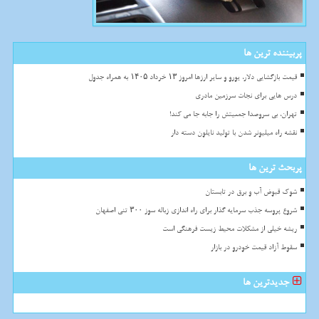
پربیننده ترین ها
قیمت بازگشایی دلار، یورو و سایر ارزها امروز ۱۳ خرداد ۱۴۰۵ به همراه جدول
درس هایی برای نجات سرزمین مادری
تهران، بی سروصدا جمعیتش را جابه جا می کند!
نقشه راه میلیونر شدن با تولید نایلون دسته دار
پربحث ترین ها
شوک قبوض آب و برق در تابستان
شروع پروسه جذب سرمایه گذار برای راه اندازی زباله سوز ۳۰۰ تنی اصفهان
ریشه خیلی از مشکلات محیط زیست فرهنگی است
سقوط آزاد قیمت خودرو در بازار
جدیدترین ها