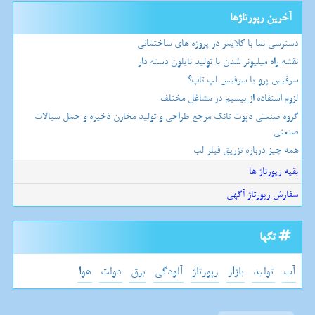
آخرین رپورتاژها
دسترسی نما با کلایمر در پروژه های ساختمانی
نقشه راه میلیونر شدن با تولید نایلون دسته دار
سرفیس پرو یا سرفیس لپ تاپ؟
لزوم استفاده از بیسیم در مشاغل مختلف
گروه صنعتی دپوت تانک مرجع طراحی و تولید مخازن ذخیره و حمل سیالات
صنعتی
همه چیز درباره تزریق فیلر لب
بقیه رپورتاژ ها
سفارش رپورتاژ آگهی
تگها
آب
تولید
بازار
رپورتاژ
آلودگی
برق
دولت
هوا