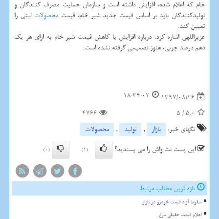
خام كه اعلام شده، افزایش داشته است و سازمان حمایت مصرف كنندگان و
تولیدكنندگان باید بر اساس قیمت جدید شیر خام، قیمت
محصولات
لبنی را
تعیین كند.
عزیزاللهی اشاره كرد: درباره افزایش یا كاهش قیمت شیر خام به ازای هر یك
دهم درصد چربی، هنوز تصمیمی گرفته نشده است.
18:34:02
1397/08/26
4766
5
/
5.0
تگهای خبر:
بازار
,
تولید
,
محصولات
این پست نت واش را می پسندید؟
(0)
(1)
تازه ترین مطالب مرتبط
سقوط آزاد قیمت خودرو در بازار
اعلام قیمت حقیقی مرغ