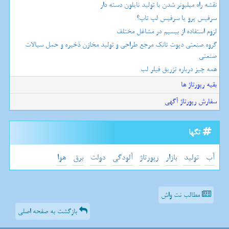
نقشه راه میلیونر شدن با تولید نایلون دسته دار
سرفیس پرو یا سرفیس لپ تاپ؟
لزوم استفاده از بیسیم در مشاغل مختلف
گروه صنعتی دپوت تانک مرجع طراحی و تولید مخازن ذخیره و حمل سیالات
صنعتی
همه چیز درباره تزریق فیلر لب
بقیه رپورتاژ ها
سفارش رپورتاژ آگهی
تگها
آب
تولید
بازار
رپورتاژ
آلودگی
دولت
برق
هوا
مطالب نت واش
بازگشت به صفحه اصلی