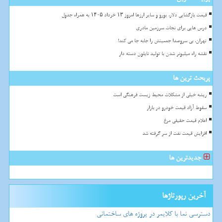
قیمت بازگشایی دلار، یورو و سایر ارزها امروز ۱۳ خرداد ۱۴۰۵ به همراه جدول
درس هایی برای نجات سرزمین مادری
تهران، بی سروصدا جمعیتش را جابه جا می کند!
نقشه راه میلیونر شدن با تولید نایلون دسته دار
پربحث ترین ها
ریشه خیلی از مشکلات محیط زیست فرهنگی است
سقوط آزاد قیمت خودرو در بازار
اعلام قیمت حقیقی مرغ
افزایش قیمت نفت از سر گرفته شد
جدیدترین ها
آخرین رپورتاژها
دسترسی نما با کلایمر در پروژه های ساختمانی