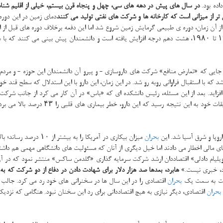
اده بود.
در سال های پیش در دهه های سی، چهل و پنجاه قرن بیستم، خیلی از اقلیم شناس
تر از میزانی است كه كارخانه ها و شركت های نفتی تولید می كنند
دمای زمین در این دوره
طبیعی كاهش دمای زمین بود كه در حدود ۱۹۵۰ به آخر رسید؛ از آن زمان، دوره ی طبیعی گرمایش زمین شروع شد اما این دف
 جایی كه «تعارض منافع» شركت های داروسازی - و پیرو آن دانشمندان این حوزه - و مردم، ب
 كه با استقبال فراوانی روبه رو شد. در این زمان، این دارو با این استدلال كه سطح قند خ
ی افزاید. بعد از این مسئله، رئیس دانشكده ای كه «باس» در آن كار می كرد از جانب شرك
 این نتیجه رسید كه این دارو، خطر بیماری های قلبی را ۴۳ درصد بالا می برد. این دارو در سال ۲۰۱۰ از
بحران
میزان بیكاری در آمریكا را به بیشتر از ۱۰ درصد رساند؛ بالاترین میزان بیكاری آمریكا در سی سال اخیر. در سال های منتهی به این
«ویلیام دادلی» اقتصاددان ارشد شركت سرمایه گذاری «گلدمن ساكس» منتشر نمود كه در آن
ود، خبری نیست.»
هابرد، بعدها صد هزار دلار برای شهادت دادن در دفاع از دو شركت كه 
حركت به سمت یك
بحران
اقتصادی را در این سال ها در سخنرانی های خود رد می كرد. جالب
بحران