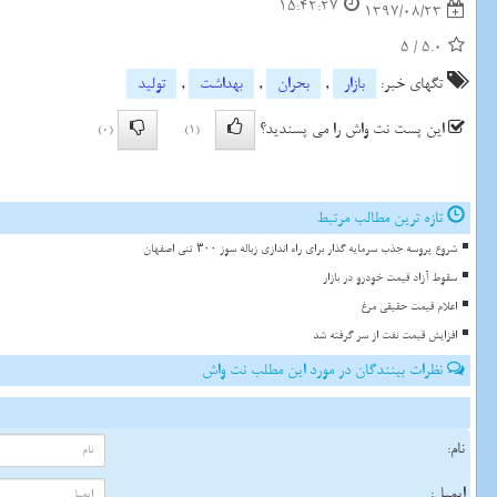
15:42:27
1397/08/23
5
/
5.0
تگهای خبر:
بازار
,
بحران
,
بهداشت
,
تولید
این پست نت واش را می پسندید؟
(0)
(1)
تازه ترین مطالب مرتبط
شروع پروسه جذب سرمایه گذار برای راه اندازی زباله سوز ۳۰۰ تنی اصفهان
سقوط آزاد قیمت خودرو در بازار
اعلام قیمت حقیقی مرغ
افزایش قیمت نفت از سر گرفته شد
نظرات بینندگان در مورد این مطلب نت واش
نام:
ایمیل: