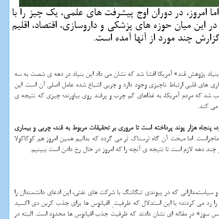
ما امروز، در دوران اوج پیشرفت های علمی، یك چیز را با
 در این میان حوزه های پزشكی و داروسازی، اقتصاد، اقلیم
گزارش چند مورد از آنها آمده است.
نیاد پژوهش قند» آمریكا افشا شد كه نشان می داد این بنیاد در دهه ی شصت به سه
یماری های قلبی ارتباط ناچیزی وجود دارد و چربی اشباع شده عامل اصلی آن است. این
بب شد كه مردم آمریكا، به غذاهای كم چرب و پرقند روی بیاورند؛ چیزی كه نتیجه ی
 می كند.
 پنجاه هزار پوند پرداخته است تا مروری بر تحقیقات مربوط به قند، چربی و بیماری
ماجراست. اما مبحث آن گاه ترسناك تر می گردد كه بدانیم همین امروز هم كوكاكولا
ند دهه لازم است تا نتیجه ی آنچه را كه امروز در حال رخ دادن است ببینیم.
و سیاستمدارانی كه در پیوندی تنگاتنگ با شركت های نفتی، این ادعای دانشمندان را
را رد می كردند؛ با این استدلال كه ظرفیت ِ اقیانوس ها برای جذب كربن دی اكسید
ت های نفتی تولید می كنند؛ چیزی كه دقیقا باب میل شركت های نفتی و كارخانه ها بود. در سال ۱۹۵۷، «راجر رویل» و «هنس سوز» در مقاله ای نشان دادند كه ظرفیت جذب اقیانوس ها محدود است. البته در