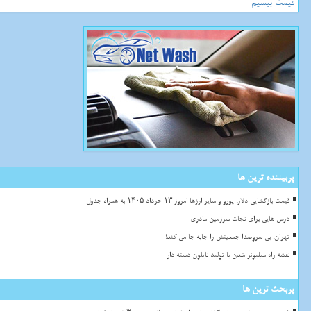
قیمت بیسیم
پربیننده ترین ها
قیمت بازگشایی دلار، یورو و سایر ارزها امروز ۱۳ خرداد ۱۴۰۵ به همراه جدول
درس هایی برای نجات سرزمین مادری
تهران، بی سروصدا جمعیتش را جابه جا می کند!
نقشه راه میلیونر شدن با تولید نایلون دسته دار
پربحث ترین ها