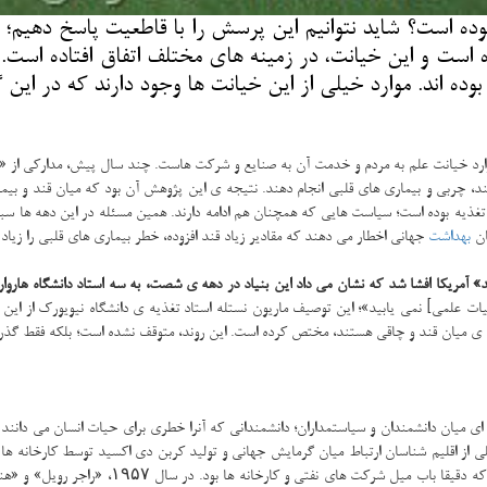
وده است؟ شاید نتوانیم این پرسش را با قاطعیت پاسخ دهیم؛ ا
ده است و این خیانت، در زمینه های مختلف اتفاق افتاده است.
ده اند. موارد خیلی از این خیانت ها وجود دارند كه در این 
وارد خیانت علم به مردم و خدمت آن به صنایع و شركت هاست. چند سال پیش، مداركی از «ب
ه قند، چربی و بیماری های قلبی انجام دهند. نتیجه ی این پژوهش آن بود كه میان قند و ب
 تغذیه بوده است؛ سیاست هایی كه همچنان هم ادامه دارند. همین مسئله در این دهه ها س
ان
بهداشت
جهانی اخطار می دهند كه مقادیر زیاد قند افزوده، خطر بیماری های قلبی را زیاد
آمریكا افشا شد كه نشان می داد این بنیاد در دهه ی شصت، به سه استاد دانشگاه هاروارد،
ات علمی] نمی یابید»؛ این توصیف ماریون نستله استاد تغذیه ی دانشگاه نیویورك از این 
ه ی میان قند و چاقی هستند، مختص كرده است. این روند، متوقف نشده است؛ بلكه فقط گذر چ
ی میان دانشمندان و سیاستمداران؛ دانشمندانی كه آنرا خطری برای حیات انسان می دانند 
 از اقلیم شناسان ارتباط میان گرمایش جهانی و تولید كربن دی اكسید توسط كارخانه ها 
بسیار بیشتر از میزانی است كه كارخانه ها و شرك