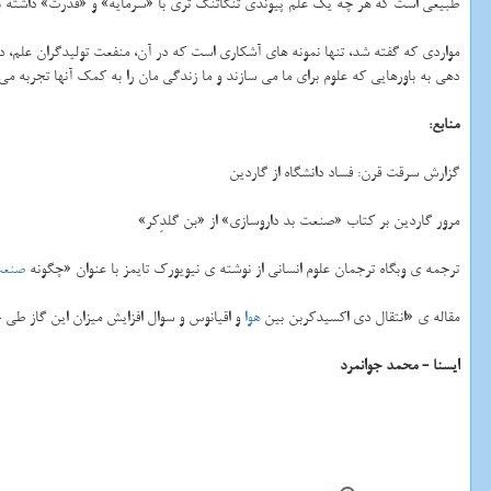
طبیعی است كه هر چه یك علم پیوندی تنگاتنگ تری با «سرمایه» و «قدرت» داشته باشد،
مواردی كه گفته شد، تنها نمونه های آشكاری است كه در آن، منفعت تولیدگران علم، در 
دهی به باورهایی كه علوم برای ما می سازند و ما زندگی مان را به كمك آنها تجربه می 
منابع:
گزارش سرقت قرن: فساد دانشگاه از گاردین
مرور گاردین بر كتاب «صنعت بد داروسازی» از «بن گلدِكر»
ترجمه ی وبگاه ترجمان علوم انسانی از نوشته ی نیویورك تایمز با عنوان «چگونه
صنع
مقاله ی «انتقال دی اكسیدكربن بین
هوا
و اقیانوس و سوال افزایش میزان این گاز طی
ایسنا - محمد جوانمرد