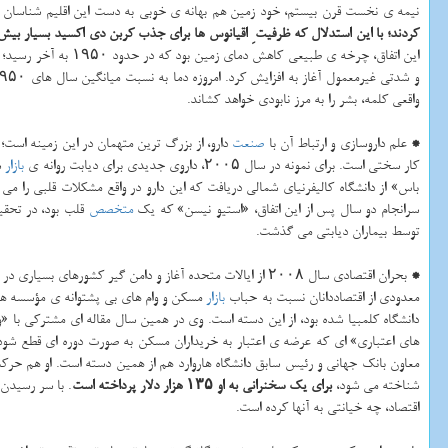
نیمه ی نخست قرن بیستم، خود زمین هم بهانه ی خوبی به دست این اقلیم شناسان د
كردند؛ با این استدلال كه ظرفیت ِ اقیانوس ها برای جذب كربن دی اكسید بسیار بیش 
این اتفاق، چرخه ی 
واقعی كلمه، بشر را به مرز نابودی خواهد كشاند.
*
علم داروسازی و ارتباط آن با
صنعت
دارو، از بزرگ ترین متهمان در این زمینه است؛
كار سختی است. برای نمونه در سال ۲۰۰۵، داروی جدیدی برای دیابت روانه ی
بازار
شد
باس» از دانشگاه كالیفرنیای شمالی دریافت كه این دارو در واقع مشكلات قلبی را م
سرانجام دو سال پس از این اتفاق، «استیو نیسن» كه یك
متخصص
قلب بود، در تحقیقات خود به
توسط بیماران دیابتی می گذشت.
*
بحران اقتصادی سال ۲۰۰۸ از ایالات متحده آغاز و دامن گیر كشورهای بسیاری در اروپا و شرق آسیا شد. این
معدودی از اقتصاددانان نسبت به حباب
بازار
دانشگاه كلمبیا شده بود، از این دسته است. وی در همین سال مقاله ای مشتركی با 
های اعتباری» ای كه عرضه ی اعتبار به خریداران مسكن به صورت دوره ای قطع ش
معاون بانك جهانی و رئیس سابق دانشگاه هاروارد هم از همین دسته است. او هم 
شناخته می شود،
برای یك سخنرانی به او ۱۳۵ هزار دلار پرداخته است
. با سر رسیدن
اقتصاد، چه خیانتی به آنها كرده است.