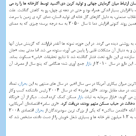
ان ارتباط میان گرمایش جهانی و تولید كربن دی اكسید توسط كارخانه ها را رد می
، با افزایش بسیار اندكی همراه بود و حتی در دهه ی چهل، رو به كاهش گذاشت. علت
عه برخلاف دوره های قبل از انقلاب صنعتی، به دلیل گازهای گل خانه ای تولید انسان، دمای كره ی زمین با سرعت
و شدتی غیرمعمول آغاز به افزایش كرد. امروزه دما به نسبت میانگین سال های ۱۹۵۰ تا ۱۹۸۰، هشت دهم درجه افزایش یافته است و دانشمندان پیش بینی می كنند كه با همین روند كنونی افزایش دما تا سال ۲۰۵۰ به سه درجه برسد؛ چیزی كه به معنای
ه روشنی دیده می گردد. در این حوزه، نمونه ها آنقدر فراوانند كه گزینش میان آنها
ون و به دنبال آن مشكلات قلبی را پایین می آورد، ستوده می شد. اما مدتی بعد، «جان
ت سازنده ی این دارو، تحت فشار گذاشته شد تا نتایج تحقیقات «باس» مسكوت بماند.
بازار
جمع آوری شد؛ هنگامی كه پنج سال از مصرف آن
بحران
، تعداد
مسكن و وام های بی پشتوانه ی مؤسسه های مالی اخطار می دادند اما خیل دیگری از آنان كه مسئولیت های دانشگاهی مهمی هم داشتند، در صف مقابل بودند. «گلن هابرد» كه در سال ۲۰۰۴ رئیس دانشكده كسب وكار
 می گوید: «بازار سرمایه به ثبات
بازار
مسكن كمك كرده است... دیگر از آن «بزنگاه
به دخالت در حباب مسكن متهم بودند، دریافت كرد.
«لری سامر» اقتصاددان آمریكایی،
 آنكه «گلدمن ساكس» كه یكی از بزرگ ترین سودبرندگان از
بحران
اقتصادی ۲۰۰۸
اقتصادی، دیگر نیازی به هیچ اقتصاددانی برای رد این سخنان نبود. هنگامی كه نزدیك به ۱.۲ میلیون نفر خانه ها و بسیاری شغل خویش را از دست دادند، مشخص شد كه