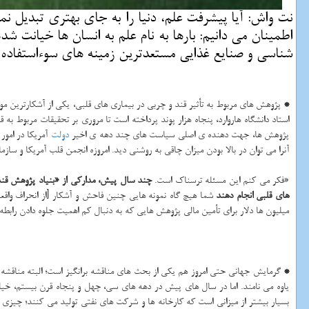
نت واش: آیا پیشرفت علم، دنیا را به جای بهتری تبدیل نم
اطمینان می دانیم: بارها به نام علم به انسان ها خیانت ش
شناسی و صنایع غذایی مستعدترین زمینه های سوءاستفاده بو
*
پژوهش های مربوط به تأثیر قند و چربی در بیماری های قلبی، یكی از آشكارترین م
استاد دانشگاه هاروارد، پنجاه هزار پوند پرداخته است تا مروری بر تحقیقات مربوط ب
پژوهش ها، جهت دهنده ی اصلی سیاست های چند دهه ی اخیر
دولت
آمریكا در امور
آنرا می توان در بالا بودن میزان چاقی به روشنی دید. امروزه انجمن قلب آمریكا و سازم
«فكر می كنم این مسئله ترسناك است.
چند سال پیش، مداركی از «بنیاد پژوهش قند» 
های قلبی انجام دهند
شما هیچ گاه نمونه هایی چنین فاحش و آشكار [از انحراف واقعی
میلیون ها دلار برای تأمین مالی پژوهش هایی كه به دنبال كم اهمیت جلوه دادن رابط
*
گرمایش جهانی حتی امروز هم یكی از بحث های مناقشه برانگیز است؛ البته مناقشه ا
یاوه می نامند. اما در سال های پیش در دهه های سی، چهل و پنجاه قرن بیستم، خیلی