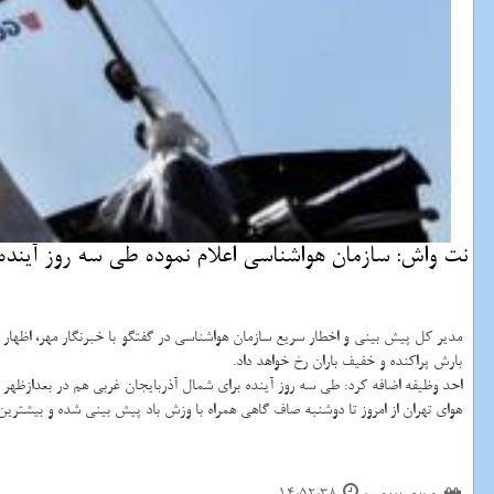
نت واش: سازمان هواشناسی اعلام نموده طی سه روز آینده 
مدیر كل پیش بینی و اخطار سریع سازمان هواشناسی در گفتگو با خبرنگار مهر، اظهار 
بارش پراكنده و خفیف باران رخ خواهد داد.
احد وظیفه اضافه كرد: طی سه روز آینده برای شمال آذربایجان غربی هم در بعدازظهر و
هوای تهران از امروز تا دوشنبه صاف گاهی همراه با وزش باد پیش بینی شده و بیشترین دمای هوای پایتخت امروز 
14:52:38