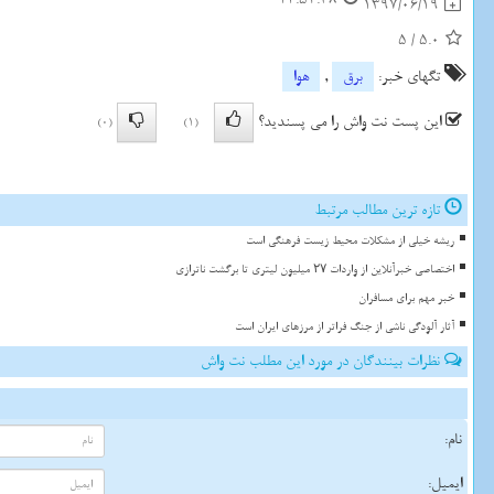
1397/06/19
5
/
5.0
تگهای خبر:
برق
,
هوا
این پست نت واش را می پسندید؟
(0)
(1)
تازه ترین مطالب مرتبط
ریشه خیلی از مشکلات محیط زیست فرهنگی است
اختصاصی خبرآنلاین از واردات ۲۷ میلیون لیتری تا برگشت ناترازی
خبر مهم برای مسافران
آثار آلودگی ناشی از جنگ فراتر از مرزهای ایران است
نظرات بینندگان در مورد این مطلب نت واش
نام:
ایمیل: