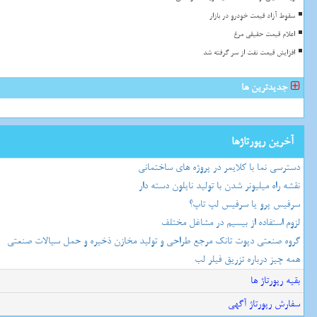
سقوط آزاد قیمت خودرو در بازار
اعلام قیمت حقیقی مرغ
افزایش قیمت نفت از سر گرفته شد
جدیدترین ها
آخرین رپورتاژها
دسترسی نما با کلایمر در پروژه های ساختمانی
نقشه راه میلیونر شدن با تولید نایلون دسته دار
سرفیس پرو یا سرفیس لپ تاپ؟
لزوم استفاده از بیسیم در مشاغل مختلف
گروه صنعتی دپوت تانک مرجع طراحی و تولید مخازن ذخیره و حمل سیالات صنعتی
همه چیز درباره تزریق فیلر لب
بقیه رپورتاژ ها
سفارش رپورتاژ آگهی