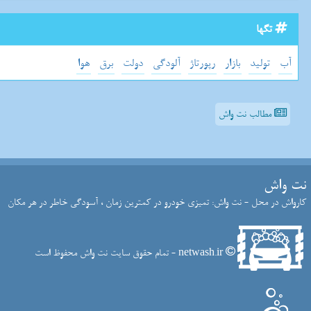
تگها
آب
تولید
بازار
رپورتاژ
آلودگی
دولت
برق
هوا
مطالب نت واش
نت واش
کارواش در محل - نت واش: تمیزی خودرو در کمترین زمان ، آسودگی خاطر در هر مکان
netwash.ir - تمام حقوق سایت نت واش محفوظ است