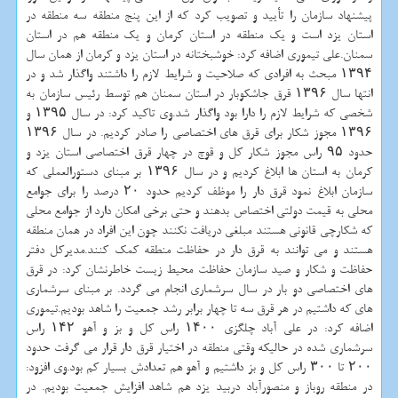
پیشنهاد سازمان را تأیید و تصویب كرد كه از این پنج منطقه سه منطقه در
استان یزد است و یك منطقه در استان كرمان و یك منطقه هم در استان
سمنان.علی تیموری اضافه كرد: خوشبختانه در استان یزد و كرمان از همان سال
۱۳۹۴ مبحث به افرادی كه صلاحیت و شرایط لازم را داشتند واگذار شد و در
انتها سال ۱۳۹۶ قرق جاشكوبار در استان سمنان هم توسط رئیس سازمان به
شخصی كه شرایط لازم را دارا بود واگذار شد.وی تاكید كرد: در سال ۱۳۹۵ و
۱۳۹۶ مجوز شكار برای قرق های اختصاصی را صادر كردیم. در سال ۱۳۹۶
حدود ۹۵ راس مجوز شكار كل و قوچ در چهار قرق اختصاصی استان یزد و
كرمان به استان ها ابلاغ كردیم و در سال ۱۳۹۶ بر مبنای دستورالعملی كه
سازمان ابلاغ نمود قرق دار را موظف كردیم حدود ۲۰ درصد را برای جوامع
محلی به قیمت دولتی اختصاص بدهند و حتی برخی امكان دارد از جوامع محلی
كه شكارچی قانونی هستند مبلغی دریافت نكنند چون این افراد در همان منطقه
هستند و می توانند به قرق دار در حفاظت منطقه كمك كنند.مدیركل دفتر
حفاظت و شكار و صید سازمان حفاظت محیط زیست خاطرنشان كرد: در قرق
های اختصاصی دو بار در سال سرشماری انجام می گردد. بر مبنای سرشماری
های كه داشتیم در هر قرق سه تا چهار برابر رشد جمعیت را شاهد بودیم.تیموری
اضافه كرد: در علی آباد چلگزی ۱۴۰۰ راس كل و بز و آهو ۱۴۲ راس
سرشماری شده در حالیكه وقتی منطقه در اختیار قرق دار قرار می گرفت حدود
۲۰۰ تا ۳۰۰ راس كل و بز داشتیم و آهو هم تعدادش بسیار كم بود.وی افزود:
در منطقه روباز و منصورآباد دربید یزد هم شاهد افزایش جمعیت بودیم. در