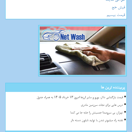
فیش حج
قیمت بیسیم
پربیننده ترین ها
قیمت بازگشایی دلار، یورو و سایر ارزها امروز ۱۳ خرداد ۱۴۰۵ به همراه جدول
درس هایی برای نجات سرزمین مادری
تهران، بی سروصدا جمعیتش را جابه جا می کند!
نقشه راه میلیونر شدن با تولید نایلون دسته دار