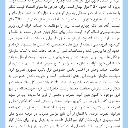
كرد: بر مبنای قانون قرق دار باید یك چهارم از هزینه شكار را به حساب
دولت
بریزد كه حدود ۲۵۰ هزار تومان است. برای خارجی ها شوای اقتصاد قیمت شكار
را مشخص كرده است و بستگی به نوع گونه از سه هزار دلار تا شش هزار دلار و
بیشتر بسته به نوع شاخ و … متغیر است. اما به هر حال كمتر از ۳۵۰۰ دلار
نیست. آنجا هم یك چهارم قیمت ارزی را موظفند به حساب خزانه ارزی واریز
نمایند.تیموری اضافه كرد: قیمت شكار برای شكارچیان خارجی بسته به تقاضا و
عرضه دارد. و مابه التفاوت آن توسط قرق دار برای حفاظت منطقه صرف می
گردد.وی افزود: سی منطقه از قرق های اختصاصی كه استان ها پیشنهاد كردند و
حدود آن ها بررسی شده و مشخصات فنی آن ها هم لحاظ شده با كمك سازمان
جنگل ها تأیید نهایی خواهد شد و به شورای عالی محیط زیست ارسال خواهد
شد تا این شورا بتواند مناطق جدید را در كشور معرفی نماید تا سهم بیشتری از
حفاظت حیات وحش در اختیار بخش خصوصی قرار بگیرد.تیموری تصریح كرد:
سیاست سازمان تقویت قرق های اختصاصی است و تقویت بخش خصوصی به
علت این كه در حفاظت حیات وحش نقش داشته باشد.مدیركل دفتر حفاظت و
شكار و صید سازمان حفاظت محیط زیست خاطرنشان كرد: خوشبختانه در پنج
قرق موجود تا كنون هیچ گونه تصرف و تخلفی از قرق ها ندیده ایم. در تعهد
محضری كه از قرق دار می گیریم ضوابط سفت و سختی آمده كه امكان دخل و
تصرف، فنس كشی، ساخت و ساز و … وجود نداشته باشد. بر طبق این تعهدنامه
هرگونه تصرف عرصه، یا انتفاع از آن تابع قوانین مترتب در عرصه منابع ملی
است.تیموری درباره شكار گراز هم اظهار داشت: ما به چهار روش برای شكار گراز
تصمیم می گیریم. گراز گونه ای است كه زاد و ولدش بسیار زیاد است و همه