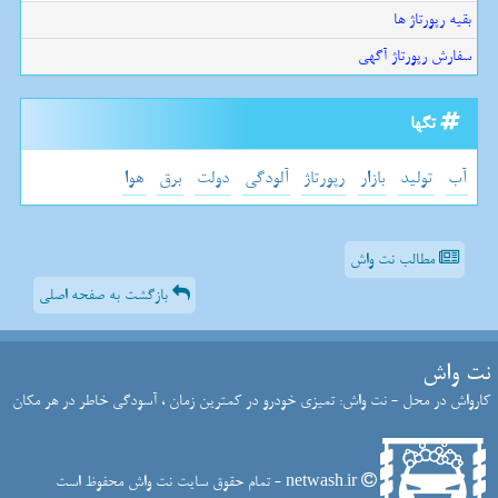
بقیه رپورتاژ ها
سفارش رپورتاژ آگهی
تگها
آب
تولید
بازار
رپورتاژ
آلودگی
دولت
برق
هوا
مطالب نت واش
بازگشت به صفحه اصلی
نت واش
کارواش در محل - نت واش: تمیزی خودرو در کمترین زمان ، آسودگی خاطر در هر مکان
netwash.ir - تمام حقوق سایت نت واش محفوظ است