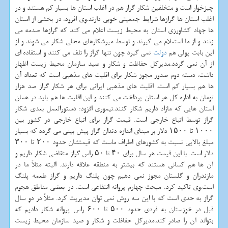
چیزخوار است و متخلفین شكار گراز هم در اغلب استان ها بسیار كم هستند و در
اغلب استان ها گرازها شرایط جمعیتی خوبی دارند.وی افزود: در بخشی از استان
ها جهاد كشاورزی استان به محیط زیست اعلام می كند كه گرازها صدمه می
زنند و از ما استعلام می گیرند و توسط میرشكارهای محلی شكار می شوند و از
این بابت پولی هم
دولت
نمی گیرد چون تنها گراز را تلف می كنند و استفاده ای
از آن نمی گردد.مدیركل حفاظت و شكار و صید سازمان محیط زیست اظهار
داشت: دسته دوم صدور مجوز شكار برای اقلیت های مذهبی است كه تعداد آن
ها هم بسیار كم است. اقلیت های مذهبی ایرانی برای هر شكار گراز صد هزار
تومان به اداره كل هر استان پرداخت می كنند و این اقلیت ها هم باید در همان
استان هایی كه مازاد داریم شكار كنند.تیموری افزود: دستورالعمل بعدی شكار
گراز توسط اتباع خارجی است. قیمت گراز برای اتباع خارجی در كشور بین
۱۰۰۰ تا ۱۵۰۰ دلار بر مبنای اندازه دندان گراز پیش بینی می گردد كه بسیار
مبلغ بالایی نسبت به كشورهای اطراف ماست كه قیمتشان حدود ۲۰۰ تا ۳۰۰
دلار است. با این قیمت هر سال برای ۴۰ تا ۵۰ راس گراز متقاضی شكار داریم و
آن ها هم كسانی هستند كه بیشتر به منطقه علاقه دارند. البته مثلاً ما در
مازندران و گلستان مجوز نمی دهیم چون پلنگ داریم و گراز طعمه پلنگ
است.وی تاكید كرد: مبحث چهارم پروانه انتفاعی است. در بعضی مناطق هجوم
گراز به حدی است كه با این سه روش نمی توان مدیریت كرد. مثلاً در دو سال
قبل در خوزستان به فردی حدود ۵۰۰ تا ۶۰۰ راس پروانه شكار دادیم كه
بتواند آن را صادر كند.مدیركل حفاظت و شكار و صید سازمان محیط زیست