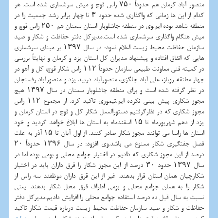
منصور آباد كرمان هم حدوداً ۷۵۰ راس قوچ و میش سرشماری شده است. هر
كدام از این ها زمانی كه واگذاری شده حدود ۳ تا چهار برابر رشد جمعیت را در
منطقه شاهد بوده ایم.وی در منطقه جاشلوبار استان سمنان هم ۲۵۰ راس قوچ و
میش هنگام واگذاری سرشماری شده است.مدیركل دفتر حفاظت و شكار و صید
سازمان حفاظت محیط زیست اعلام نمود: در سال ۱۳۹۷ بر مبنای سرشماری
هایی كه اتفاق افتاده و پیشنهاد مدیران كل استان یزد و كرمان و نهایتاً بررسی
در كمیته فنی معاونت طبیعی سازمان حدوداً ۱۱۲ راس شكار قوچ، كل و آهو در
چهار مطنقه روباز، علی آباد چلگزی، منصورآباد دربید یزد و منصورآباد رفسنجان
در نظر گرفته شده است و برای منطقه جاشلوبار سمنان در سال ۱۳۹۷ هیچ
مجوز شكاری پیش بینی نكرده ایم.تیموری تاكید كرد: از مجموع ۱۱۲ راس
مجوز شكاری كه در نظرگرفتیم دستورالعمل شكار كل و قوچ در استان كرمان و
یزد از دهم شهریورماه تا ۱۵ اسفندماه به استان ها ابلاغ خواهد گردید و خود
استان ها راسا می توانند مجوز شكار صادر كنند. از اول آبان تا ۱۵ آذر به علت
فصل جفتگیری شكار ممنوع می باشد.وی افزود: در سال ۱۳۹۶ حدوداً ۲۰
درصد از این مجوز شكاری كه دادیم در اختیار جوامع محلی و بومی بوده اما در
سال ۱۳۹۷ حدود ۳۰ درصد از این مجوز شكار را قرق داران باید در اختیار
شكارچیان همان استان قرار بدهند. غیر از این قرق داران موظفند سه راس از
شكار را به همان جوامع محلی و بومی اطراف قرق محل شكار بدهند. یعنی
نسبت به سال قبل ده درصد استفاده جوامع محلی را افزایش دادیم.مدیركل دفتر
حفاظت و شكار و صید سازمان حفاظت محیط زیست درباره قیمت شكار تاكید