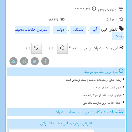
14:31:37
1397/06/06
5849
5
/
5.0
تگهای خبر:
آب
,
دستگاه
,
دولت
,
سازمان حفاظت محیط
زیست
این پست نت واش را می پسندید؟
(0)
(1)
تازه ترین مطالب مرتبط
ریشه خیلی از مشکلات محیط زیست فرهنگی است
اعلام قیمت حقیقی مرغ
افزایش قیمت نفت از سر گرفته شد
احیای تالاب انزلی نیازمند نگاه ملی
نظرات بینندگان در مورد این مطلب نت واش
نظرتان درباره ی این مطلب نت واش