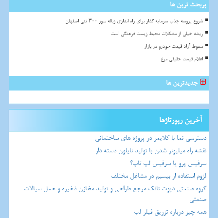
پربحث ترین ها
شروع پروسه جذب سرمایه گذار برای راه اندازی زباله سوز ۳۰۰ تنی اصفهان
ریشه خیلی از مشکلات محیط زیست فرهنگی است
سقوط آزاد قیمت خودرو در بازار
اعلام قیمت حقیقی مرغ
جدیدترین ها
آخرین رپورتاژها
دسترسی نما با کلایمر در پروژه های ساختمانی
نقشه راه میلیونر شدن با تولید نایلون دسته دار
سرفیس پرو یا سرفیس لپ تاپ؟
لزوم استفاده از بیسیم در مشاغل مختلف
گروه صنعتی دپوت تانک مرجع طراحی و تولید مخازن ذخیره و حمل سیالات
صنعتی
همه چیز درباره تزریق فیلر لب