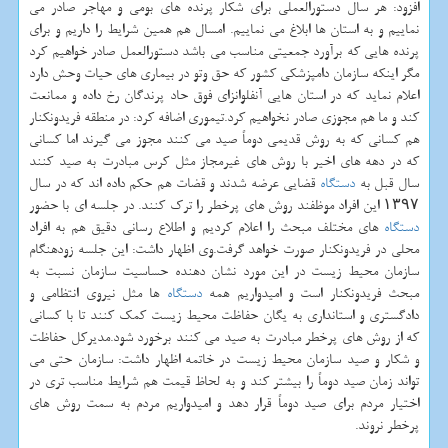
افزود: هر سال دستورالعملی برای شكار پرنده های بومی و مهاجر صادر می
نماییم و به استان ها ابلاغ می نماییم. امسال هم همین شرایط را داریم و برای
پرنده هایی كه برآورد جمعیتی مناسب می باشد دستورالعمل صادر خواهیم كرد
مگر اینكه سازمان دامپزشكی كشور كه حق وتو در بیماری های حیات وحش دارد
اعلام نماید كه در استان هایی آنفلوانزای فوق حاد پرندگان رخ داده و ممانعت
كند و ما هم مجوزی صادر نخواهیم كرد.تیموری اضافه كرد: در منطقه فریدونكنار
هم كسانی كه به روش قدیمی دوماً صید می كنند مجوز می گیرند اما كسانی
كه در دهه های اخیر با روش های غیرمجاز مثل كرس مبادرت به صید كنند
سال قبل به
دستگاه
قضایی عرضه شدند و قضات هم حكم داده اند كه در سال
۱۳۹۷ این افراد موظفند روش های پرخطر را ترك كنند. در جلسه ای با حضور
دستگاه
های مختلف مبحث را اعلام كردیم و اطلاع رسانی دقیق هم به افراد
محلی در فریدونكنار صورت خواهد گرفت.وی اظهار داشت: این جلسه زودهنگام
سازمان محیط زیست در این مورد نشان دهنده حساسیت سازمان نسبت به
مبحث فریدونكنار است و امیدواریم همه
دستگاه
ها مثل نیروی انتظامی و
دادگستری و استانداری به یگان حفاظت محیط زیست كمك كنند تا با كسانی
كه از روش های پرخطر مبادرت به صید می كنند برخورد شود.مدیركل حفاظت
و شكار و صید سازمان محیط زیست در خاتمه اظهار داشت: سازمان حتی می
تواند زمان صید دوماً را بیشتر كند و به لحاظ قیمت هم شرایط مناسب تری در
اختیار مردم برای صید دوماً قرار دهد و امیدواریم مردم به سمت روش های
پرخطر نروند.