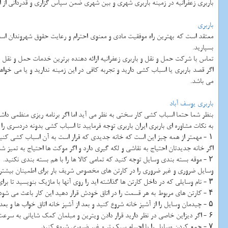
باربری زعفرانیه در زمینه باربری شهری و بین شهری ضمن سپاس گزاری و قدردانی از اع
باربری
معتقد است که بهترین راه موفقیت مادی و معنوی احترام و رعایت حقوق شهروندان ا
بسپارید.
تماس با شرکت حمل و نقل و باربری زعفرانیه ارائه دهنده برترین خدمات حمل و نقل 
اگر قصد باربری یا اسباب کشی دارید و تجربه کافی در این زمینه ندارید و یا می خواه
می باشد.
باربری یوسف آباد
بنظر شما حتما اسباب کشی کار سختی به نظر می آید اما اگر برنامه ریزی منظمی داش
به نکات مشاوره ای باربری ایران باربری توجه فرمایید تا اسباب کشی بدونه دردسری را 
۱ - مهمتر از همه چیز این است که خانه جدیدی که قرار است به آن اسباب کشی کنید را تمیز کنید.
اگر خانه جدیدتان احتیاج به نقاشی و لکه گیری دارد و اگر موکت ها احتیاج به تمیز شدن
۲ - موقه بسته بندی وسایل توجه کنید که تمامی کالا ها را با هم بسته بندی نکنید.
وسایل ضروری و غیر ضروری را در کارتن های مخصوص شریف بار برای اطمینان بیشتر ا
۳ - نام وسایلی که در داخل کارتن ها گذاشته اید را روی آنها با ماژیک بنویسید تا برای بازکردن آنها و چیدمان آنها برنامه ریزی داشته باشید.
۴ - کارتن های مربوط به هر قسمت را در اتاق خودش قرار دهید این کار باعث می شود سرعت کارتان افزایش یابد.
۵ - چیدمان وسایل را از آشپز خانه شروع کنید و بعد از آشپز خانه اتاق خواب ها و بعد از آن اتاق بچه را چیدمان کنید.
۶ - اگر دیزاین خاصی در نظر دارید قرار دادن ویترین و مبلمان کمک شایانی به سرعت جابجایی می کنند.
۷ - جمع کردن وسایل را با اجسام سبک تر و غیر ضروری شروع کنید.