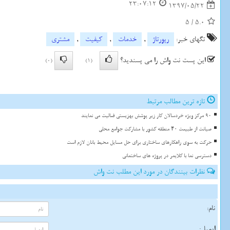
23:07:12
1397/05/22
5
/
5.0
تگهای خبر:
رپورتاژ
,
خدمات
,
كیفیت
,
مشتری
این پست نت واش را می پسندید؟
(0)
(1)
تازه ترین مطالب مرتبط
90 مرکز ویژه خردسالان کار زیر پوشش بهزیستی فعالیت می نمایند
صیانت از طبیعت ۴۰ منطقه کشور با مشارکت جوامع محلی
حرکت به سوی راهکارهای ساختاری برای حل مسایل محیط بانان لازم است
دسترسی نما با کلایمر در پروژه های ساختمانی
نظرات بینندگان در مورد این مطلب نت واش
نام:
ایمیل: