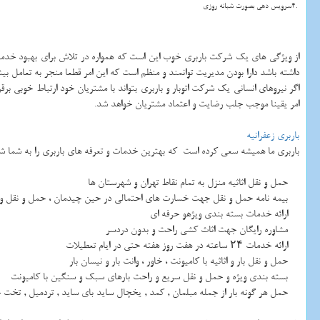
4.
سرویس دهی بصورت شبانه روزی
از ویژگی های یک شرکت باربری خوب این است که همواره در تلاش برای بهبود خدمات
داشته باشد دارا بودن مدیریت توانمند و منظم است که این امر قطعا منجر به تعامل 
اگر نیروهای انسانی یک شرکت اتوبار و باربری بتواند با مشتریان خود ارتباط خوبی 
امر یقینا موجب جلب رضایت و اعتماد مشتریان خواهد شد.
باربری زعفرانیه
باربری ما همیشه سعی کرده است که بهترین خدمات و تعرفه های باربری را به شما شهر
حمل و نقل اثاثیه منزل به تمام نقاط تهران و شهرستان ها
بیمه نامه حمل و نقل جهت خسارت های احتمالی در حین چیدمان ، حمل و نقل و 
ارائه خدمات بسته بندی ویژهو حرفه ای
مشاوره رایگان جهت اثاث کشی راحت و بدون دردسر
ارائه خدمات ۲۴ ساعته در هفت روز هفته حتی در ایام تعطیلات
حمل و نقل بار و اثاثیه با کامیونت ، خاور ، وانت بار و نیسان بار
بسته بندی ویژه و حمل و نقل سریع و راحت بارهای سبک و سنگین با کامیونت
حمل هر گونه بار از جمله مبلمان , کمد , یخچال ساید بای ساید , تردمیل , تخت 