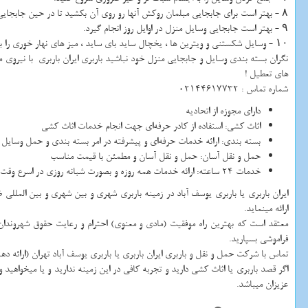
۸ - بهتر است برای جابجایی مبلمان روکش آنها رو روی آن بکشید تا در حین جابجایی و چیدمان در ماشین ضربه نبینند.
۹ - بهتر است جابجایی وسایل منزل در اوایل روز انجام گیرد.
۱۰ - وسایل شکستنی و ویترین ها ، یخچال ساید بای ساید ، میز های نهار خوری را بهتر است آنها را با فوم های مخصوص اسباب کشی بسته بندی نمایید. این فوم ها را میتوانید از شرکت باربری ایران باربری تهیه نمایید.
نگران بسته بندی وسایل و جابجایی منزل خود نباشید باربری ایران باربری با نیر
های تعطیل !
شماره تماس : 02144617732
دارای مجوزه از اتحادیه
اثاث کشی: استفاده از کادر حرفه‌ای جهت انجام خدمات اثاث کشی
بسته بندی: ارائه‌ خدمات حرفه‌ای و پیشرفته در امر بسته ‌بندی و حمل وسایل
حمل و نقل آسان: حمل و نقل آسان و مطمئن با قیمت مناسب
خدمات 24 ساعته: ارائه‌ خدمات همه روزه و بصورت شبانه‌ روزی در اسرع وقت
ایران باربری یا باربری یوسف آباد در زمینه باربری شهری و بین شهری و بین المللی
ارائه مینماید.
معتقد است که بهترین راه موفقیت (مادی و معنوی) احترام و رعایت حقوق شهروندا
فراموشی بسپارید.
تماس با شرکت حمل و نقل و باربری ایران باربری یا باربری یوسف آباد تهران (ارائه 
اگر قصد باربری یا اثاث کشی دارید و تجربه کافی در این زمینه ندارید و یا میخواهید و
عزیزان میباشد.