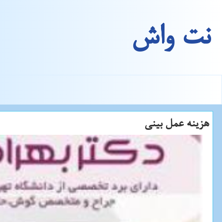
نت واش
هزینه عمل بینی