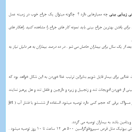
ی زیبایی بینی
چه معیارهایی دارد ؟ چگونه میتوان یک جراح خوب در زمینه عمل
 برای یافتن
بهترین جراح بینی
باید نمونه کار های
جراح
را مشاهده کنید راهکار های
بعد از یک سال برای بیماران حاصل می شو . در ده درصد بیماران به هر دلیل نیاز به
ایی برای بیمار قایل شویم بنابراین ترتیب غذا خوردن به این شکل خواهد بود که
ی از خوردن ادویجات تند و زنجبیل و زیره و دارچین و فلفل تند و هل پرهیز نمایند
jet
یتامین باشد به بیماران توصیه می گردد.
: علاوه بر استفاده از داروهایی که بیمار قبل از عمل به طور مثال برای فشار خون و یا موارد دیگر استفاده میشده است مصرف آنتی بیوتیک مثل قرص سیپروفلوگزاسین 500 هر 12 ساعت تا 10 روز توصیه میشود .