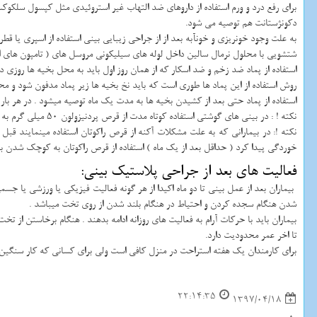
دکونژستانت هم توصیه می شود.
به علت وجود خونریزی و خونآبه بعد از از جراحی زیبایی بینی استفاده از اسپری یا قطر
شتشویی با محلول نرمال سالین داخل لوله های سیلیکونی مروسل های ( تامپون های الما
استفاده از پماد ضد زخم و ضد اسکار که از همان روز اول باید به محل بخیه ها روزی دو 
روش استفاده از این پماد ها طوری است که باید نخ بخیه ها زیر پماد مدفون شود و م
استفاده از پماد حتی بعد از کشیدن بخیه ها به مدت یک ماه توصیه میشود . در هر بار
نکته ! : در بینی های گوشتی استفاده کوتاه مدت از قرص پردنیزولون 50 میلی گرم به صورت نصفه قرص تا 7 روز باعث کاهش دراماتیک ورم و کاهش ایجاد بافت فیبروز میشود .که با نظر پزشک در بعضی از بیماران توصیه میگردد .
خوردگی پیدا کرد ( حداقل بعد از یک ماه ) استفاده از قرص راکوتان به کوچک شدن
فعالیت های بعد از جراحی پلاستیک بینی:
بیماران بعد از عمل بینی تا دو ماه اکیدا از هر گونه فعالیت فیزیکی یا ورزشی یا 
شدن هنگام سجده کردن و احتیاط در هنگام بلند شدن از روی تخت میباشد .
بیماران باید با حرکات آرام به فعالیت های روزانه ادامه بدهند . هنگام برخاستن از
تا اخر عمر محدودیت دارد.
برای کارمندان یک هفته استراحت در منزل کافی است ولی برای کسانی که کار سنگین دارند مثل کارگران ، بنا ها و 
22:14:35
1397/04/18