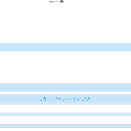
5681
نظرتان درباره ی این مطلب نت واش