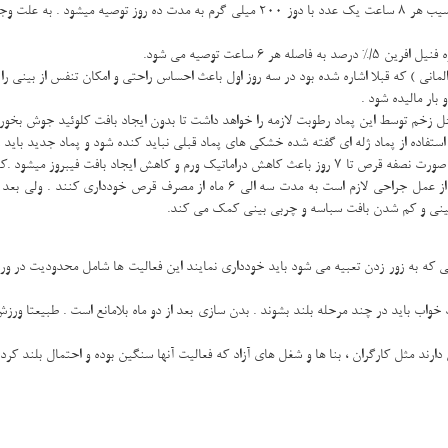
برای رفع درد و ورم استفاده از داروهای ضد التهاب غیر استروئیدی مثل کپسول سلکوکسیب هر 8 ساع
ه فنیل افرین
%/5
درصد به فاصله هر 6 ساعت توصیه می شود.
نی ) که قبلا اشاره شده بود در سه روز اول باعث احساس راحتی و امکان تنفس از بینی را ف
بار مالیده شود .
حل زخم توسط این پماد رطوبت لازمه را خواهد داشت تا بدون ایجاد بافت کلوئید جوش بخورد
 استفاده از پماد ژله ای گفته شده خشکی های پماد قبلی نباید کنده شود و پماد جدید بای
نکته !: در بیمارانی که به علت مشکلات آکنه از قرص راکوتان استفاده مینمایند قبل از
 بینی و کم شدن بافت سباسه و چربی بینی کمک می کند.
جسمی که به زور زدن تعبیه می شود باید خودداری نمایند این فعالیت ها شامل محدودیت در 
 تخت خواب باید در چند مرحله بلند بشوند . بدن سازی بعد از دو ماه بلامانع است . طبیعت
شغل های آزاد که فعالیت آنها سنگین بوده و احتمال بلند کردن بار بیشتر از 5 کیلو داشته باشند تا 20 روز ممنوعیت کا