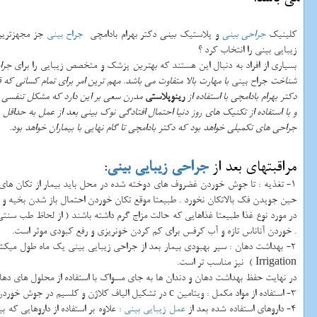
کلینیک
جراحی بینی
و پلاستیک
بینی
دکتر بهرام بادامچی
جراح بینی
جز مجهزترین
زیبایی بینی را انتخاب کرد ؟
بسیاری از افراد به دنبال این هستند که
بهترین
پزشک و متخصص زیبایی را برای
جرا
شناخت
جراح بینی
با مهارت بالا متفاوت می باشد. مهم ترین امر برای تمام کسانی که 
دکتر بهرام بادامچی با استفاده از
رینوپلاستی
مدرن سعی بر این دارد که مشکل تنفسی قب
و با استفاده از تکنیک های روز دنیا احتمال افتادگی نوک بینی بعد از عمل به حداقل
جراحی های تکمیلی خواهد بود که دکتر بادامچی تا گام نهایی با بیماران خواهد بود.
مراقبتهای بعد از
جراحی زیبایی بینی
:
1- تغذیه : تا جوش خوردن غضروف های دوخته شده در محل باید بیمار از تکان های
حین جویدن فک بالاتکان نخورد . طبیعتا موقع تکان خوردن احتمال باز شدن بخیه و 
در مورد نوع غذا طبیعتا غذاهایی که حالت مزاج گرم داشته باشند ( از لحاظ طب سنتی
. خوردن آناناس تازه و آب کرفس برای کم کردن خونریزی و رفع کبودی موثر است.
2- بهداشت دهان : سیر بهبودی بیمار بعد از جراحی زیبایی بینی یک ماه طول میکشد . به بیماران توصیه میشود مسواک با حجم کوچک و نرم استفاده گردد. طبیعتا استفاده از مسواک برقی که حجم کمی دارد توصیه میشود. استفاده از شتسشو با فشار آب (
Irrigation
) نیز مناسب تر است.
در نهایت حفظ بهداشت دهان و دندان ها به جای مسواک با استفاده از محلول های دها
3- استفاده از مواد مکمل : ویتامین
c
در تشکیل الیاف کلاژن و کلسیم در جوش خوردن اس
4- داروهای استفاده شده بعد از
عمل زیبایی بینی