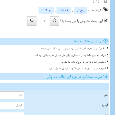
5
/
5.0
تگهای خبر:
رپورتاژ
,
خدمات
,
بهداشت
این پست نت واش را می پسندید؟
(0)
(1)
تازه ترین مطالب مرتبط
90 مرکز ویژه خردسالان کار زیر پوشش بهزیستی فعالیت می نمایند
حرکت به سوی راهکارهای ساختاری برای حل مسایل محیط بانان لازم است
دسترسی نما با کلایمر در پروژه های ساختمانی
اطلاعیه مهم شورای هماهنگی بانکها درباره ی اختلال بانکی
نظرات بینندگان در مورد این مطلب نت واش
نام:
ایمیل: