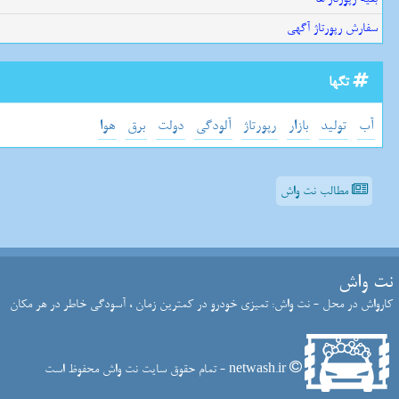
سفارش رپورتاژ آگهی
تگها
آب
تولید
بازار
رپورتاژ
آلودگی
دولت
برق
هوا
مطالب نت واش
نت واش
کارواش در محل - نت واش: تمیزی خودرو در کمترین زمان ، آسودگی خاطر در هر مکان
netwash.ir - تمام حقوق سایت نت واش محفوظ است