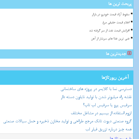
پربحث ترین ها
سقوط آزاد قیمت خودرو در بازار
اعلام قیمت حقیقی مرغ
افزایش قیمت نفت از سر گرفته شد
غنی ترین غذا های سرشار از آهن
جدیدترین ها
آخرین رپورتاژها
دسترسی نما با کلایمر در پروژه های ساختمانی
نقشه راه میلیونر شدن با تولید نایلون دسته دار
سرفیس پرو یا سرفیس لپ تاپ؟
لزوم استفاده از بیسیم در مشاغل مختلف
گروه صنعتی دپوت تانک مرجع طراحی و تولید مخازن ذخیره و حمل سیالات صنعتی
همه چیز درباره تزریق فیلر لب
بقیه رپورتاژ ها