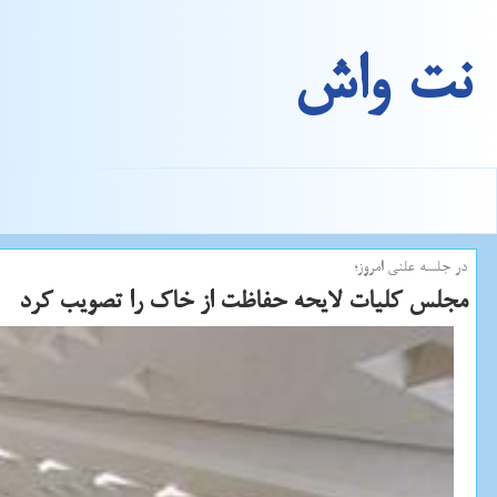
نت واش
در جلسه علنی امروز؛
مجلس كلیات لایحه حفاظت از خاك را تصویب كرد