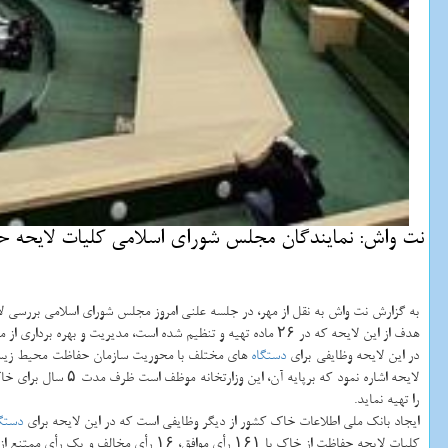
نت واش: نمایندگان مجلس شورای اسلامی كلیات لایحه حف
به گزارش نت واش به نقل از مهر، در جلسه علنی امروز مجلس شورای اسلامی بررسی لا
هدف از این لایحه كه در ۲۶ ماده تهیه و تنظیم شده است، مدیریت و بهره برداری از منابع خاك و جلوگیری از آلودگی و تخریب آن بعنوان یكی مهمترین چالش های كشورهای خشك و نیمه خشك اعلام شده است.
در این لایحه وظایفی برای
دستگاه
را تهیه نماید.
ایجاد بانك ملی اطلاعات خاك كشور از دیگر وظایفی است كه در این لایحه برای
دستگ
كلیات لایحه حفاظت از خاك با ۱۶۱ رأی موافق، ۱۶ رأی مخالف و یك رأی ممتنع از مجموع ۲۱۸ نماینده حاضر در صحن مجلس به تصویب رسید.