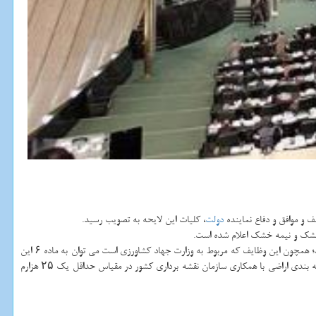
 و موافق و دفاع نماینده
دولت
، كلیات این لایحه به تصویب رسید.
های مختلف با محوریت سازمان حفاظت محیط زیست و وزارت جهاد كشاورزی برای حفاظت از خاك و جلوگیری از فرسایش آن اعلام شده است؛ همچون این وظایف كه مربوط به وزارت جهاد كشاورزی است می توان به ماده ۶ این
لایحه اشاره نمود كه برپایه آن، این وزارتخانه موظف است ظرف مدت ۵ سال برای خاك های زراعی و باغی، نقشه های خاك، پهنه بندی خاك كشور از نظر سطح ماده آلی و طبقه بندی اراضی با همكاری سازمان نقشه برداری كشور در مقیاس حداقل یك ۲۵ هزارم