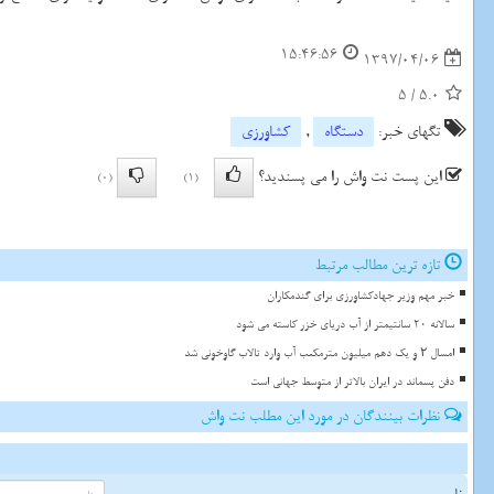
15:46:56
1397/04/06
5
/
5.0
تگهای خبر:
دستگاه
,
كشاورزی
این پست نت واش را می پسندید؟
(0)
(1)
تازه ترین مطالب مرتبط
خبر مهم وزیر جهادکشاورزی برای گندمکاران
سالانه 20 سانتیمتر از آب دریای خزر کاسته می شود
امسال ۲ و یک دهم میلیون مترمکعب آب وارد تالاب گاوخونی شد
دفن پسماند در ایران بالاتر از متوسط جهانی است
نظرات بینندگان در مورد این مطلب نت واش