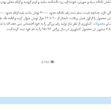
ان شامل تكدانه سیاه و صورتی، خوشه ای، زرد دانشكده، سفید و قرمز ارومیه و ارقام محلی زو
 رقم تكدانه حدود 4000 تومان باشد، بقیه ارقام حدود 2000 تومان است.
صل برداشت تابحال از 20 تا 12 هزار تومان عنوان كرده و ادامه داد: بقیه ارقام گیلاس اشنویه از 4 تا 8 هزار تومان در
سایر
محصولات
كشاورزی از نظر تناژ تولید رقم بزرگی را به خود اختصاص نمی دهد، اما با ع
.
5165