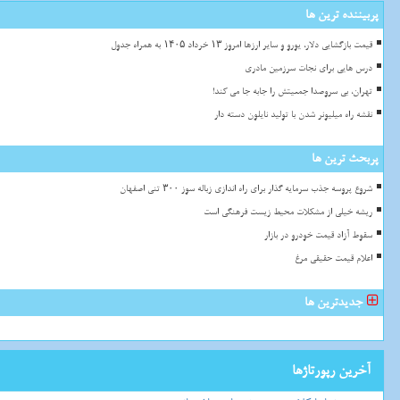
پربیننده ترین ها
قیمت بازگشایی دلار، یورو و سایر ارزها امروز ۱۳ خرداد ۱۴۰۵ به همراه جدول
درس هایی برای نجات سرزمین مادری
تهران، بی سروصدا جمعیتش را جابه جا می کند!
نقشه راه میلیونر شدن با تولید نایلون دسته دار
پربحث ترین ها
شروع پروسه جذب سرمایه گذار برای راه اندازی زباله سوز ۳۰۰ تنی اصفهان
ریشه خیلی از مشکلات محیط زیست فرهنگی است
سقوط آزاد قیمت خودرو در بازار
اعلام قیمت حقیقی مرغ
جدیدترین ها
آخرین رپورتاژها