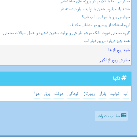
دسترسی نما با کلایمر در پروژه های ساختمانی
نقشه راه میلیونر شدن با تولید نایلون دسته دار
سرفیس پرو یا سرفیس لپ تاپ؟
لزوم استفاده از بیسیم در مشاغل مختلف
گروه صنعتی دپوت تانک مرجع طراحی و تولید مخازن ذخیره و حمل سیالات صنعتی
همه چیز درباره تزریق فیلر لب
بقیه رپورتاژ ها
سفارش رپورتاژ آگهی
تگها
آب
تولید
بازار
رپورتاژ
آلودگی
دولت
برق
هوا
مطالب نت واش