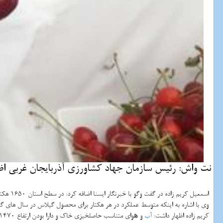
نت واش: رئیس سازمان جهاد كشاورزی آذربایجان غربی اظهار داشت: سالانه حدود 2200 
اسمعیل كریم زاده در گفت وگو با خبرنگار ایسنا اضافه كرد: در سطح استان 1650 هكتار باغ گیلاس داریم كه یك 1250 هكتار آن بارور و 400 هكتار غیربارور است.
وی با اشاره به اینكه متوسط عملكرد در هر هكتار برای محصول گیلاس در سال های گذشته استان 3.6 تن بود، ادامه داد: با عنایت به خسارت های وارد شده به بخش كشاورزی، متوسط عملكرد امسال به 
كریم زاده اظهار داشت:
آب
و ھوای متناسب حاصلخیزی خاك و دارا بودن ارتفاع 1470 متر از سطح دریا همچون دلایلی است كه سبب شده تا مرغوب ترین و متنوع ترین محصول گیلاس در اشنویه به عمل آید.