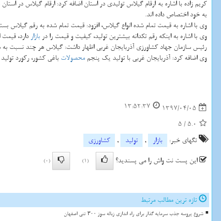
كریم زاده با اشاره به ارقام گیلاس تولیدی در استان اضافه كرد: ارقام گیلاس در است
به خود اختصاص داده اند.
وی با اشاره به قیمت تمام شده انواع گیلاس، افزود: قیمت تمام شده به رقم گیلاس بستگی دارد، چنانچه قیمت تمام شده
وی با اشاره به اینكه رقم تكدانه بیشترین تولید، كیفیت و قیمت را در
بازار
دارد، قیمت این محصول را از اول ف
رئیس سازمان جهاد كشاورزی آذربایجان غربی اظهار داشت: گیلاس هر چند نسبت به 
وی اضافه كرد: آذربایجان غربی با تولید یك پنجم
محصولات
باغی كشور، ركورد تولید 6.5 میلیون تن محصول كشاورزی در سال زراعی 96-95 را به نام خود ثبت كرده است
13:52:37
1397/04/05
5
/
5.0
تگهای خبر:
بازار
,
تولید
,
كشاورزی
این پست نت واش را می پسندید؟
(0)
(1)
تازه ترین مطالب مرتبط
شروع پروسه جذب سرمایه گذار برای راه اندازی زباله سوز ۳۰۰ تنی اصفهان