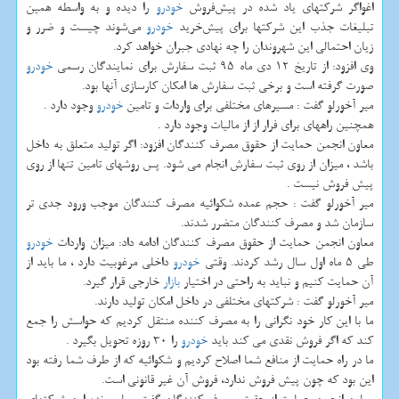
اغواگر شركتهای یاد شده در پیش‌فروش
خودرو
را دیده و به واسطه همین
تبلیغات جذب این شركتها برای پیش‌خرید
خودرو
می‌شوند چیست و ضرر و
زیان احتمالی این شهروندان را چه نهادی جبران خواهد كرد.
وی افزود: از تاریخ 12 دی ماه 95 ثبت سفارش برای نمایندگان رسمی
خودرو
صورت گرفته است و برخی ثبت سفارش ها امكان كارسازی آنها بود.
میر آخورلو گفت : مسیرهای مختلفی برای واردات و تامین
خودرو
وجود دارد .
همچنین راههای برای فرار از از مالیات وجود دارد .
معاون انجمن حمایت از حقوق مصرف كنندگان افزود: اگر تولید متعلق به داخل
باشد ، میزان از روی ثبت سفارش انجام می شود. پس روشهای تامین تنها از روی
پیش فروش نیست .
میر آخورلو گفت : حجم عمده شكوائیه مصرف كنندگان موجب ورود جدی تر
سازمان شد و مصرف كنندگان متضرر شدند.
معاون انجمن حمایت از حقوق مصرف كنندگان ادامه داد: میزان واردات
خودرو
طی 5 ماه اول سال رشد كردند. وقتی
خودرو
داخلی مرغوبیت دارد ، ما باید از
آن حمایت كنیم و نباید به راحتی در اختیار
بازار
خارجی قرار گیرد.
میر آخورلو گفت : شركتهای مختلفی در داخل امكان تولید دارند.
ما با این كار خود نگرانی را به مصرف كننده منتقل كردیم كه حواسش را جمع
كند كه اگر فروش نقدی می كند باید
خودرو
را 30 روزه تحویل بگیرد .
ما در راه حمایت از منافع شما اصلاح كردیم و شكوائیه كه از طرف شما رفته بود
این بود كه چون پیش فروش ندارد، فروش آن غیر قانونی است.