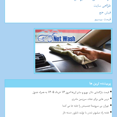
طراحی سایت
فیش حج
قیمت بیسیم
پربیننده ترین ها
قیمت بازگشایی دلار، یورو و سایر ارزها امروز ۱۳ خرداد ۱۴۰۵ به همراه جدول
درس هایی برای نجات سرزمین مادری
تهران، بی سروصدا جمعیتش را جابه جا می کند!
نقشه راه میلیونر شدن با تولید نایلون دسته دار