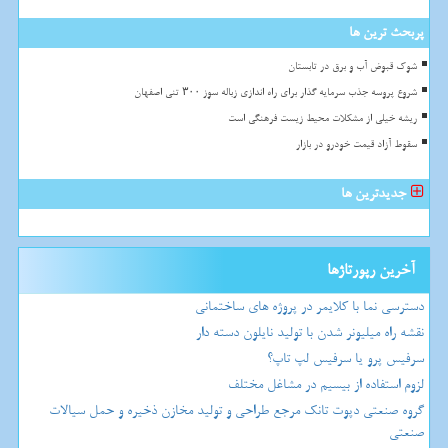
پربحث ترین ها
شوک قبوض آب و برق در تابستان
شروع پروسه جذب سرمایه گذار برای راه اندازی زباله سوز ۳۰۰ تنی اصفهان
ریشه خیلی از مشکلات محیط زیست فرهنگی است
سقوط آزاد قیمت خودرو در بازار
جدیدترین ها
آخرین رپورتاژها
دسترسی نما با کلایمر در پروژه های ساختمانی
نقشه راه میلیونر شدن با تولید نایلون دسته دار
سرفیس پرو یا سرفیس لپ تاپ؟
لزوم استفاده از بیسیم در مشاغل مختلف
گروه صنعتی دپوت تانک مرجع طراحی و تولید مخازن ذخیره و حمل سیالات
صنعتی