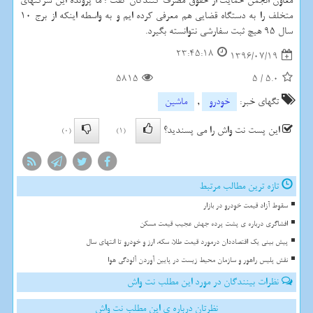
معاون انجمن حمایت از حقوق مصرف كنندگان گفت : ما پرونده این شركتهای
متخلف را به دستگاه قضایی هم معرفی كرده ایم و به واسطه اینكه از برج 10
سال 95 هیچ ثبت سفارشی نتوانسته بگیرد.
23:45:18
1396/07/19
5815
5
/
5.0
تگهای خبر:
خودرو
,
ماشین
این پست نت واش را می پسندید؟
(0)
(1)
تازه ترین مطالب مرتبط
سقوط آزاد قیمت خودرو در بازار
افشاگری درباره ی پشت پرده جهش عجیب قیمت مسکن
پیش بینی یک اقتصاددان درمورد قیمت طلا، سکه، ارز و خودرو تا انتهای سال
نقش پلیس راهور و سازمان محیط زیست در پایین آوردن آلودگی هوا
نظرات بینندگان در مورد این مطلب نت واش
نظرتان درباره ی این مطلب نت واش