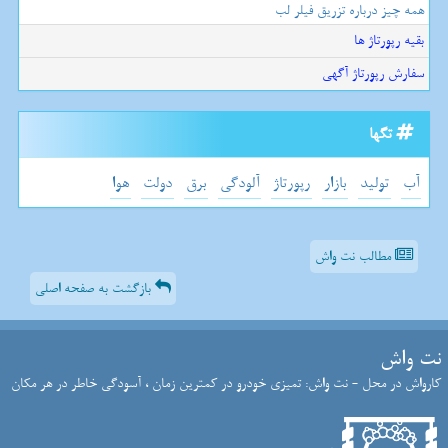
همه چیز درباره تزریق فیلر لب
بقیه رپورتاژ ها
سفارش رپورتاژ آگهی
تگها
آب
تولید
بازار
رپورتاژ
آلودگی
برق
دولت
هوا
مطالب نت واش
بازگشت به صفحه اصلی
نت واش
کارواش در محل - نت واش: تمیزی خودرو در کمترین زمان ، آسودگی خاطر در هر مکان