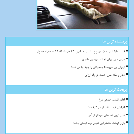
پربیننده ترین ها
قیمت بازگشایی دلار، یورو و سایر ارزها امروز ۱۳ خرداد ۱۴۰۵ به همراه جدول
درس هایی برای نجات سرزمین مادری
تهران، بی سروصدا جمعیتش را جابه جا می کند!
دلار و سکه طرح جدید در راه ارزانی
پربحث ترین ها
اعلام قیمت حقیقی مرغ
افزایش قیمت نفت از سر گرفته شد
غنی ترین غذا های سرشار از آهن
بازار گوشت منتظر این تغییر مهم قیمتی باشد!