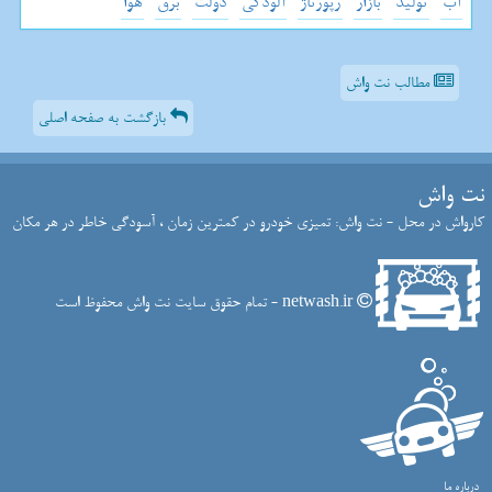
آب
تولید
بازار
رپورتاژ
آلودگی
دولت
برق
هوا
مطالب نت واش
بازگشت به صفحه اصلی
نت واش
کارواش در محل - نت واش: تمیزی خودرو در کمترین زمان ، آسودگی خاطر در هر مکان
netwash.ir - تمام حقوق سایت نت واش محفوظ است
درباره ما