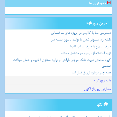
جدیدترین ها
آخرین رپورتاژها
دسترسی نما با کلایمر در پروژه های ساختمانی
نقشه راه میلیونر شدن با تولید نایلون دسته دار
سرفیس پرو یا سرفیس لپ تاپ؟
لزوم استفاده از بیسیم در مشاغل مختلف
گروه صنعتی دپوت تانک مرجع طراحی و تولید مخازن ذخیره و حمل سیالات
صنعتی
همه چیز درباره تزریق فیلر لب
بقیه رپورتاژ ها
سفارش رپورتاژ آگهی
تگها