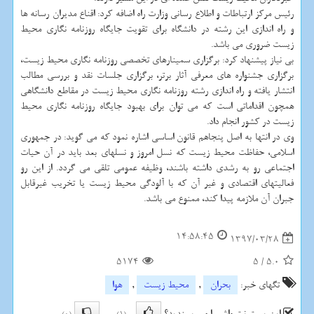
رئیس مركز ارتباطات و اطلاع رسانی وزارت راه اضافه كرد: اقناع مدیران رسانه ها
و راه اندازی این رشته در دانشگاه برای تقویت جایگاه روزنامه نگاری محیط
زیست ضروری می باشد.
بی نیاز پیشنهاد كرد: برگزاری سمینارهای تخصصی روزنامه نگاری محیط زیست،
برگزاری جشنواره های معرفی آثار برتر، برگزاری جلسات نقد و بررسی مطالب
انتشار یافته و راه اندازی رشته روزنامه نگاری محیط زیست در مقاطع دانشگاهی
همچون اقداماتی است كه می توان برای بهبود جایگاه روزنامه نگاری محیط
زیست در كشور انجام داد.
وی در انتها به اصل پنجاهم قانون اساسی اشاره نمود كه می گوید: در جمهوری
اسلامی، حفاظت محیط زیست كه نسل امروز و نسلهای بعد باید در آن حیات
اجتماعی رو به رشدی داشته باشند، وظیفه عمومی تلقی می گردد. از این رو
فعالیتهای اقتصادی و غیر آن كه با آلودگی محیط زیست یا تخریب غیرقابل
جبران آن ملازمه پیدا كند، ممنوع می باشد.
14:58:45
1397/03/28
5174
5
/
5.0
تگهای خبر:
بحران
,
محیط زیست
,
هوا
این پست نت واش را می پسندید؟