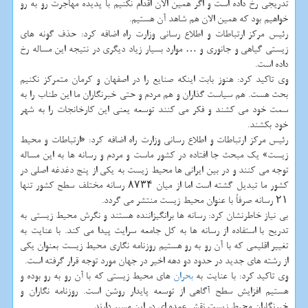
تدریجی رخ داده است و اگر همین الان اقدام نكنیم با پدیده مهاجرت رو به رو
خواهیم بود كه همین الان هم شاهد آن هستیم.
رئیس مركز ارتباطات و اطلاع رسانی وزارت راه اضافه كرد: حذف گونه های
زیستی گیاهی و جانوری و … موارد بسیار زیاد دیگری در نتیجه این مساله رخ
داده است.
وی تاكید كرد: هنوز بابت اینكه صنایع را در اصفهان و كرمان متمركز نكنیم
بحث هست. هم سیاست گذاران و هم مردم و حتی خبرنگاران ما این طناب را به
سمت خود می كشند و فكر می كنند توسعه یعنی این كارخانجات را به شهر
خود بكشند.
رئیس مركز ارتباطات و اطلاع رسانی وزارت راه اضافه كرد: «ارتباطات و محیط
زیست» یك مبحث جا افتاده در كشور ماست و مردم و رسانه ها به این مساله
توجه می كنند و در بین ایرانی ها محیط زیست به یكی از پنج دغدغه اصلی در
كشور ما تبدیل گشته است اما از میان ۸۷۳۴ رسانه مختلف سطح كشور تنها
۲۱ رسانه صرفاً با عنوان محیط زیست منتشر می گردد.
بی نیاز خاطرنشان كرد: رسانه ها برانگیزاننده هستند و نگرش محیط زیستی به
تدریح با استفاده از رسانه ها به كل جامعه سرایت پیدا می كند. با عنایت به
تغییر اقلیمی كه با آن رو به رو هستیم روزنامه نگاری محیط زیست بعنوان یكی
از رشته های جدید در حدود دو دهه اخیر در جهان مورد توجه قرار گرفته است.
وی تاكید كرد: با عنایت به
بحران
های محیط زیستی كه با آن رو به رو بوده و
هستیم افزایش سطح آگاهی از توسعه پایدار روشن است. روزنامه نگاران و
خبرنگاران محیط زیست نقش عمده ای در این مسیر دارند.