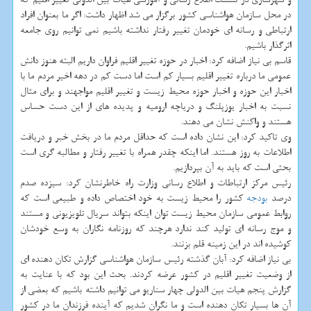
در محل سازمان هواشناسی كشور برگزار می شد اظهار داشت: اگر ما بعنوان افراد
ارتباطی و رسانه ای خودمان تغییر رفتار نداشته باشیم نمی توانیم روی جامعه
اثرگذار باشیم.
قاسم بی نیاز اضافه كرد: اخبار در حوزه تغییر اقلیم فراوان داریم البته هنوز دانش
عمومی ما درباره تغییر اقلیم بسیار كم است اما دست كم در دهه اخیر مردم ما با
اخبار این حوزه و اخبار حوزه محیط زیست و تغییر اقلیم مواجهند و برای مثال
نسبت به اخبار یوزپلنگ و دریاچه ارومیه و پدیده های از این دست حساس
هستند و واكنش نشان می دهند.
وی تاكید كرد: این نشان داده است كه حداقل مردم ما در بخش خبر و دریافت
اطلاعات به روز هستند. اما اینكه چقدر همراه با تغییر رفتار و مطالبه گری است
بحثی است كه باید به آن بپردازیم.
رئیس مركز ارتباطات و اطلاع رسانی وزارت راه خاطرنشان كرد: سیزده صدم
درصد
بودجه
كشور را محیط زیست به خود اختصاص داده و طبیعی است كه
روابط عمومی سازمان محیط زیست توان اینكه بتواند سریال تلویزیونی و مستند
و موج رسانه ای تولید كند ندارد هرچند كه روزنامه نگاران به وسع خودشان
كوشیده اند در این زمینه قلم بزنند.
بی نیاز اضافه كرد: آبان گذشته رئیس سازمان هواشناسی گزارش تكان دهنده ای
از وضعیت تغییر اقلیم در كشور عرضه كردند. بحث این بود كه با عنایت به
گزارش پنجم هیات بین الدولی چهار سناریو می توانیم داشته باشیم كه بعضی از
آن ها بسیار تكان دهنده است و ما نگران شدیم كه آینده فرزندان ما در كشور