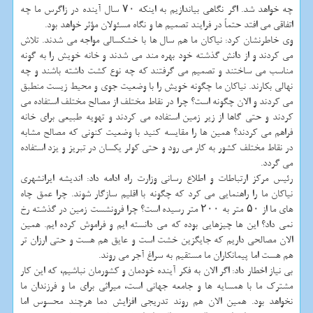
چه خواهد شد. اگر نگاهی بیاندازیم به اینكه ۷۰ سال آینده در زاگرس ما چه
اتفاقی می افتد حتماً در فرایند تصمیم ها و نگاه مسئولان مؤثر خواهد بود.
وی خاطرنشان كرد: نیاكان ما هم سال ها با خشكسالی مواجه می شدند. تلاش
می كردند و از دانش گذشته خود بهره مند می شدند و خانه خویش را به گونه
مناسب می ساختند و تصمیم می گرفتند كه چه نوع كشت داشته باشند و چه
نهالی بكارند. نیاكان ما چگونه خویش را با وضعیت جوی و محیط زیست منطبق
می كردند و الان چگونه است؟ چرا در نقاط مختلف از مصالح مختلف استفاده می
كردند و حتی گاها از زیر زمین استفاده می كردند و تهویه طبیعی برای خانه
فراهم می كردند؟ همین ها را مقایسه كنید با وضعیت كنونی كه مصالح مشابه
در نقاط مختلف كشور به كار می رود و حتی كولر یكسان در تبریز و یزد استفاده
می گردد.
رئیس مركز ارتباطات و اطلاع رسانی وزارت راه ادامه داد: اندیشه ایرانشهری
نیاكان ما را راهنمایی می كرد كه چگونه با اقلیم سازگار شوند. چرا عمق چاه
های ما از ۵۰ متر به ۲۰۰ متر رسیده است؟ چرا فرونشست زمین در گذشته رخ
نمی داد؟ این ها چیزهایی بوده كه می دانسته ایم و فراموش كرده ایم. همین
الان مصالحی داریم كه جایگزین خشت است و عایق هم هست و حتی ارزان تر
هم هست اما پیمانكاران ما مستقیم به سراغ آجر می روند.
بی نیاز اخطار داد: اگر الان به فكر آینده خودمان و كشورمان نباشیم، كه این كار
مشترك ما با همسایه ها و جامعه جهانی است، میراثی برای ما و فرزندان ما
نخواهد بود. همین الان هم روند تدریجی افزایش دما هرچند محسوس اما