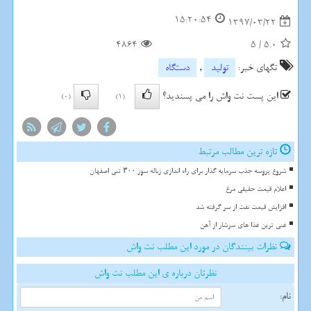
15:20:54
1397/03/22
4864
5
/
5.0
تگهای خبر:
تولید
,
دستگاه
این پست نت واش را می پسندید؟
(0)
(1)
تازه ترین مطالب مرتبط
شروع پروسه جذب سرمایه گذار برای راه اندازی زباله سوز ۳۰۰ تنی اصفهان
اعلام قیمت حقیقی مرغ
افزایش قیمت نفت از سر گرفته شد
غنی ترین غذا های سرشار از آهن
نظرات بینندگان در مورد این مطلب نت واش
نظرتان درباره ی این مطلب نت واش
نام: