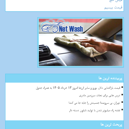
قیمت بیسیم
پربیننده ترین ها
قیمت بازگشایی دلار، یورو و سایر ارزها امروز ۱۳ خرداد ۱۴۰۵ به همراه جدول
درس هایی برای نجات سرزمین مادری
تهران، بی سروصدا جمعیتش را جابه جا می کند!
نقشه راه میلیونر شدن با تولید نایلون دسته دار
پربحث ترین ها