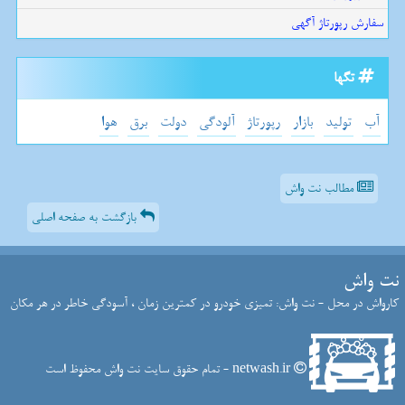
سفارش رپورتاژ آگهی
تگها
آب
تولید
بازار
رپورتاژ
آلودگی
دولت
برق
هوا
مطالب نت واش
بازگشت به صفحه اصلی
نت واش
کارواش در محل - نت واش: تمیزی خودرو در کمترین زمان ، آسودگی خاطر در هر مکان
netwash.ir - تمام حقوق سایت نت واش محفوظ است