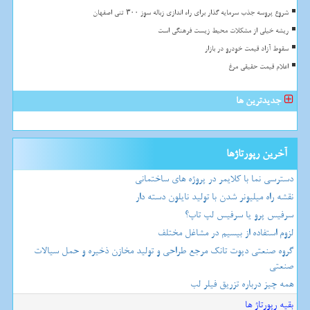
شروع پروسه جذب سرمایه گذار برای راه اندازی زباله سوز ۳۰۰ تنی اصفهان
ریشه خیلی از مشکلات محیط زیست فرهنگی است
سقوط آزاد قیمت خودرو در بازار
اعلام قیمت حقیقی مرغ
جدیدترین ها
آخرین رپورتاژها
دسترسی نما با کلایمر در پروژه های ساختمانی
نقشه راه میلیونر شدن با تولید نایلون دسته دار
سرفیس پرو یا سرفیس لپ تاپ؟
لزوم استفاده از بیسیم در مشاغل مختلف
گروه صنعتی دپوت تانک مرجع طراحی و تولید مخازن ذخیره و حمل سیالات
صنعتی
همه چیز درباره تزریق فیلر لب
بقیه رپورتاژ ها