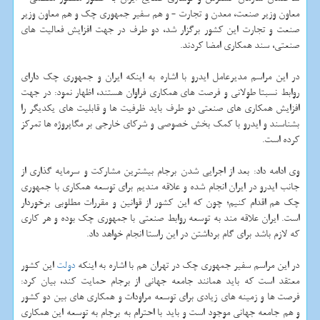
معاون وزیر صنعت، معدن و تجارت - و هم سفیر جمهوری چك و هم معاون وزیر
صنعت و تجارت این كشور برگزار شد، دو طرف در جهت افزایش فعالیت های
صنعتی، سند همكاری امضا كردند.
در این مراسم مدیرعامل ایدرو با اشاره به اینكه ایران و جمهوری چك دارای
روابط نسبتا طولانی و فرصت های همكاری فراوان هستند، اظهار نمود: در جهت
افزایش همكاری های صنعتی دو طرف باید ظرفیت ها و قابلیت های یكدیگر را
بشناسند و ایدرو با كمك بخش خصوصی و شركای خارجی بر مگاپروژه ها تمركز
كرده است.
وی ادامه داد: بعد از اجرایی شدن برجام بیشترین مشاركت و سرمایه گذاری از
جانب ایدرو در ایران انجام شده و علاقه مندیم برای توسعه همكاری با جمهوری
چك هم اقدام كنیم؛ چون كه این كشور از قوانین و مقررات مطلوبی برخوردار
است. ایران علاقه مند به توسعه روابط صنعتی با جمهوری چك بوده و هر كاری
كه لازم باشد برای گام برداشتن در این راستا انجام خواهد داد.
در این مراسم سفیر جمهوری چك در تهران هم با اشاره به اینكه
دولت
این كشور
معتقد است كه باید همانند جامعه جهانی از برجام حمایت كند، بیان كرد:
فرصت ها و زمینه های زیادی برای توسعه مراودات و همكاری های بین دو كشور
و هم جامعه جهانی موجود است و باید با احترام به برجام به توسعه این همكاری