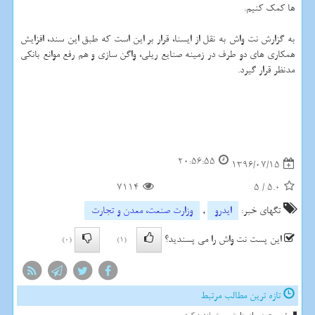
ها كمك كنیم.
به گزارش نت واش به نقل از ایسنا، قرار بر این است كه طبق این سند، افزایش
همكاری های دو طرف در زمینه صنایع ریلی، واگن سازی و هم رفع موانع بانكی
مدنظر قرار گیرد.
20:56:55
1396/07/15
7114
5
/
5.0
تگهای خبر:
ایدرو
,
وزارت صنعت، معدن و تجارت
این پست نت واش را می پسندید؟
(0)
(1)
تازه ترین مطالب مرتبط