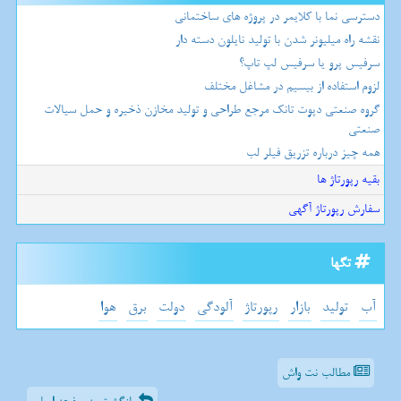
دسترسی نما با کلایمر در پروژه های ساختمانی
نقشه راه میلیونر شدن با تولید نایلون دسته دار
سرفیس پرو یا سرفیس لپ تاپ؟
لزوم استفاده از بیسیم در مشاغل مختلف
گروه صنعتی دپوت تانک مرجع طراحی و تولید مخازن ذخیره و حمل سیالات
صنعتی
همه چیز درباره تزریق فیلر لب
بقیه رپورتاژ ها
سفارش رپورتاژ آگهی
تگها
آب
تولید
بازار
رپورتاژ
آلودگی
دولت
برق
هوا
مطالب نت واش