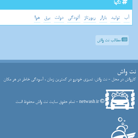
تگها
آب
تولید
بازار
رپورتاژ
آلودگی
دولت
برق
هوا
مطالب نت واش
نت واش
کارواش در محل - نت واش: تمیزی خودرو در کمترین زمان ، آسودگی خاطر در هر مکان
netwash.ir - تمام حقوق سایت نت واش محفوظ است