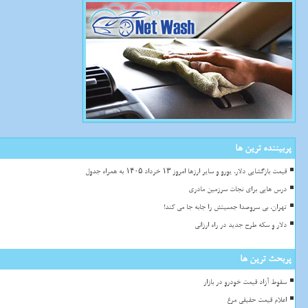
پربیننده ترین ها
قیمت بازگشایی دلار، یورو و سایر ارزها امروز ۱۳ خرداد ۱۴۰۵ به همراه جدول
درس هایی برای نجات سرزمین مادری
تهران، بی سروصدا جمعیتش را جابه جا می کند!
دلار و سکه طرح جدید در راه ارزانی
پربحث ترین ها
سقوط آزاد قیمت خودرو در بازار
اعلام قیمت حقیقی مرغ