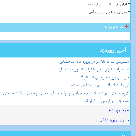
افزایش قیمت نفت از سر گرفته شد
غنی ترین غذا های سرشار از آهن
جدیدترین ها
آخرین رپورتاژها
دسترسی نما با کلایمر در پروژه های ساختمانی
نقشه راه میلیونر شدن با تولید نایلون دسته دار
سرفیس پرو یا سرفیس لپ تاپ؟
لزوم استفاده از بیسیم در مشاغل مختلف
گروه صنعتی دپوت تانک مرجع طراحی و تولید مخازن ذخیره و حمل سیالات صنعتی
همه چیز درباره تزریق فیلر لب
بقیه رپورتاژ ها
سفارش رپورتاژ آگهی