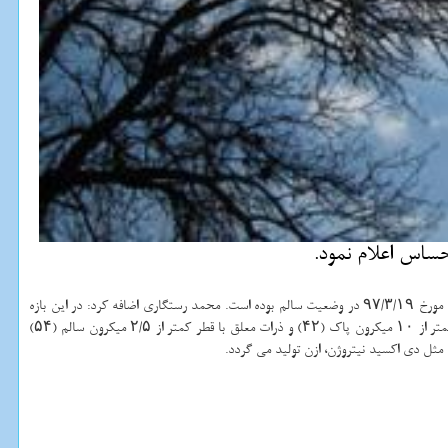
به گزارش نت واش به نقل از مهر، معاون پایش و نظارت اداره كل محیط زیست استان تهران اظهار داشت: وضعیت كیفی هوای تهران در ۲۴ ساعت گذشته منتهی به ساعت ۱۱ مورخ ۹۷/۳/۱۹ در وضعیت سالم بوده است. محمد رستگاری اضافه كرد: در این بازه
زمانی وضعیت آلاینده منواكسید كربن پاك (۲۴)، ازن ناسالم برای گروه های حساس (۱۲۲)، دی اكسید نیتروژن سالم (۷۰)، دی اكسید گوگرد پاك (۵)، ذرات معلق با قطر كمتر از ۱۰ میكرون پاك (۴۲) و ذرات معلق با قطر كمتر از ۲/۵ میكرون سالم (۵۴)
مثل دی اكسید نیتروژن، ازن تولید می گردد.