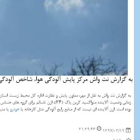
به گزارش نت واش مركز پایش آلودگی هوا، شاخص آلودگی هوای پایتخت را ۱۲۲ و در وضعیت ناسالم بر
بوده است. ازن آلاینده ای نیست كه از منابع رایج آلودگی مثل كارخانه یا
خودرو
یا منب
21:29:46
1397/03/19