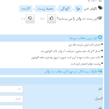
5
/
5.0
تگهای خبر:
هوا
,
آلودگی
,
محیط زیست
,
آلاینده
این پست نت واش را می پسندید؟
(0)
(1)
تازه ترین مطالب مرتبط
احیای تالاب انزلی نیازمند نگاه ملی
امسال ۲ و یک دهم میلیون مترمکعب آب وارد تالاب گاوخونی شد
تالاب نبض سلامت حوضه آبریز است ضرورت شروع رهاسازی حقابه گاوخونی
وضعیت هوای اصفهان قرمز است
نظرات بینندگان در مورد این مطلب نت واش
نام:
ایمیل:
نظر: