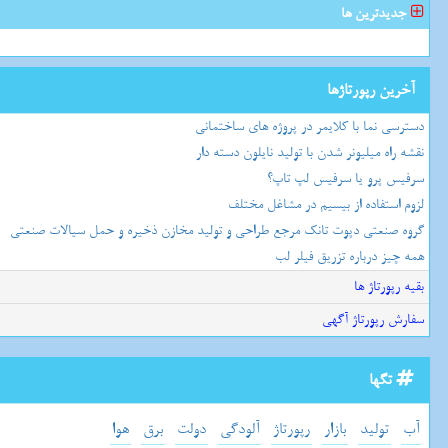
جدیدترین ها
آخرین رپورتاژها
دسترسی نما با کلایمر در پروژه های ساختمانی
نقشه راه میلیونر شدن با تولید نایلون دسته دار
سرفیس پرو یا سرفیس لپ تاپ؟
لزوم استفاده از بیسیم در مشاغل مختلف
گروه صنعتی دپوت تانک مرجع طراحی و تولید مخازن ذخیره و حمل سیالات صنعتی
همه چیز درباره تزریق فیلر لب
بقیه رپورتاژ ها
سفارش رپورتاژ آگهی
تگها
آب
تولید
بازار
رپورتاژ
آلودگی
دولت
برق
هوا