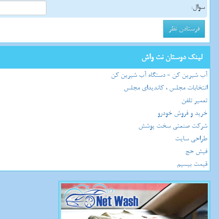
سوال:
لینک دوستان نت واش
آب شیرین کن - دستگاه آب شیرین کن
انتخابات مجلس ، کاندیدای مجلس
تعمیر تلفن
خرید و فروش خودرو
شرکت صنعتی سخت پوشش
طراحی سایت
فیش حج
قیمت بیسیم