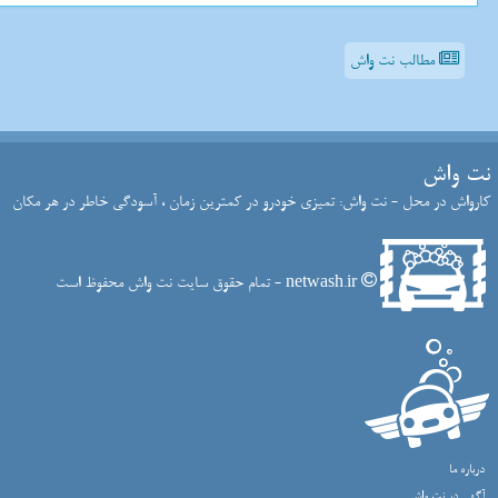
مطالب نت واش
نت واش
کارواش در محل - نت واش: تمیزی خودرو در کمترین زمان ، آسودگی خاطر در هر مکان
netwash.ir - تمام حقوق سایت نت واش محفوظ است
درباره ما
آگهی در نت واش