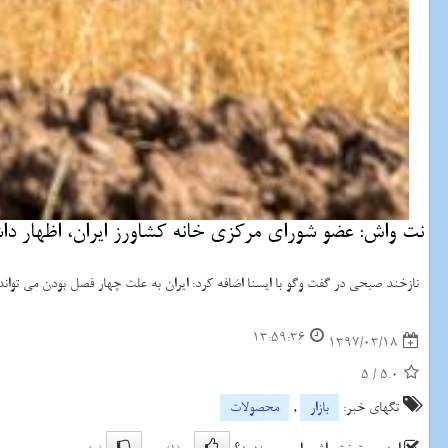
نت واش: عضو شورای مركزی خانه كشاورز ایران، اظهار 
نازخند صبحی در گفت وگو با ایسنا اضافه كرد: ایران به علت چهار فصل بودن می تواند ی
13:59:36
1397/03/18
5
/
5.0
تگهای خبر:
بازار
,
محصولات