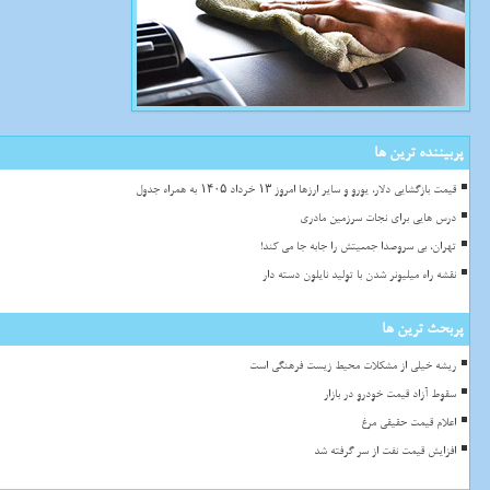
پربیننده ترین ها
قیمت بازگشایی دلار، یورو و سایر ارزها امروز ۱۳ خرداد ۱۴۰۵ به همراه جدول
درس هایی برای نجات سرزمین مادری
تهران، بی سروصدا جمعیتش را جابه جا می کند!
نقشه راه میلیونر شدن با تولید نایلون دسته دار
پربحث ترین ها
ریشه خیلی از مشکلات محیط زیست فرهنگی است
سقوط آزاد قیمت خودرو در بازار
اعلام قیمت حقیقی مرغ
افزایش قیمت نفت از سر گرفته شد