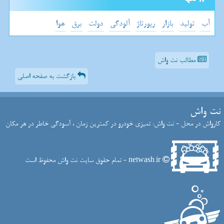
آب
تولید
بازار
رپورتاژ
آلودگی
دولت
برق
هوا
مطالب نت واش
بازگشت به صفحه اصلی
نت واش
کارواش در محل - نت واش: تمیزی خودرو در کمترین زمان ، آسودگی خاطر در هر مکان
netwash.ir - تمام حقوق سایت نت واش محفوظ است