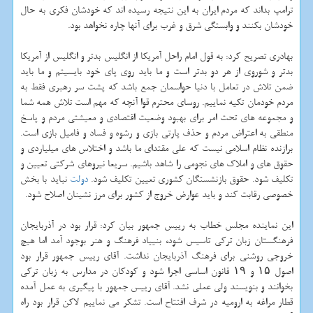
ترامپ بداند كه مردم ایران به این نتیجه رسیده اند كه خودشان فكری به حال
خودشان بكنند و وابستگی شرق و غرب برای آنها چاره نخواهد بود.
بهادری تصریح كرد: به قول امام راحل آمریكا از انگلیس بدتر و انگلیس از آمریكا
بدتر و شوروی از هر دو بدتر است و ما باید روی پای خود بایسیتم و ما باید
ضمن تلاش در تعامل با دنیا حواسمان جمع باشد كه پشت سر رهبری فقط به
مردم خودمان تكیه نماییم. روسای محترم قوا آنچه كه مهم است تلاش همه شما
و مجموعه های تحت امر برای بهبود وضعیت اقتصادی و معیشتی مردم و پاسخ
منطقی به اعتراض مردم و حذف پارتی بازی و رشوه و فساد و فامیل بازی است.
برازنده نظام اسلامی نیست كه علی مقتدای ما باشد و اختلاس های میلیاردی و
حقوق های و املاك های نجومی را شاهد باشیم. سریعا نیروهای شركتی تعیین و
تكلیف شود. حقوق بازنشستگان كشوری تعیین تكلیف شود.
دولت
نباید با بخش
خصوصی رقابت كند و باید عوارض خروج از كشور برای مرز نشینان اصلاح شود.
این نماینده مجلس خطاب به رییس جمهور بیان كرد: قرار بود در آذربایجان
فرهنگستان زبان تركی تاسیس شود، بنییاد فرهنگ و هنر بوجود آمد اما هیچ
خروجی روشنی برای فرهنگ آذربایجان نداشت. آقای رییس جمهور قرار بود
اصول ۱۵ و ۱۹ قانون اساسی اجرا شود و كودكان در مدارس به زبان تركی
بخوانند و بنویسند ولی عملی نشد. آقای رییس جمهور با پیگیری به عمل آمده
قطار مراغه به ارومیه در شرف افتتاح است. تشكر می نماییم لاكن قرار بود راه