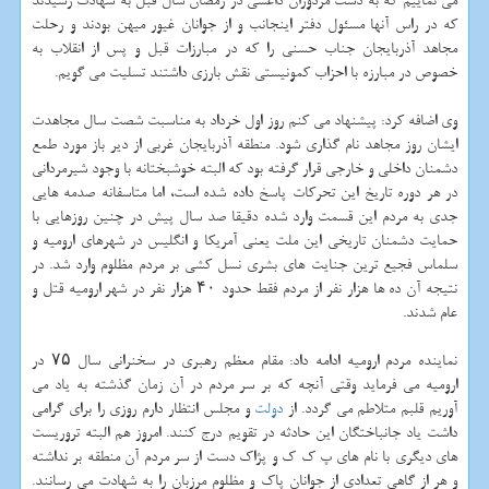
می نماییم كه به دست مزدوران داعشی در رمضان سال قبل به شهادت رسیدند
كه در راس آنها مسئول دفتر اینجانب و از جوانان غیور میهن بودند و رحلت
مجاهد آذربایجان جناب حسنی را كه در مبارزات قبل و پس از انقلاب به
خصوص در مبارزه با احزاب كمونیستی نقش بارزی داشتند تسلیت می گویم.
وی اضافه كرد: پیشنهاد می كنم روز اول خرداد به مناسبت شصت سال مجاهدت
ایشان روز مجاهد نام گذاری شود. منطقه آذربایجان غربی از دیر باز مورد طمع
دشمنان داخلی و خارجی قرار گرفته بود كه البته خوشبختانه با وجود شیرمردانی
در هر دوره تاریخ این تحركات پاسخ داده شده است، اما متاسفانه صدمه هایی
جدی به مردم این قسمت وارد شده دقیقا صد سال پیش در چنین روزهایی با
حمایت دشمنان تاریخی این ملت یعنی آمریكا و انگلیس در شهرهای ارومیه و
سلماس فجیع ترین جنایت های بشری نسل كشی بر مردم مظلوم وارد شد. در
نتیجه آن ده ها هزار نفر از مردم فقط حدود ۴۰ هزار نفر در شهر ارومیه قتل و
عام شدند.
نماینده مردم ارومیه ادامه داد: مقام معظم رهبری در سخنرانی سال ۷۵ در
ارومیه می فرماید وقتی آنچه كه بر سر مردم در آن زمان گذشته به یاد می
آوریم قلبم متلاطم می گردد. از
دولت
و مجلس انتظار دارم روزی را برای گرامی
داشت یاد جانباختگان این حادثه در تقویم درج كنند. امروز هم البته تروریست
های دیگری با نام های پ ك ك و پژاك دست از سر مردم آن منطقه بر نداشته
و هر از گاهی تعدادی از جوانان پاك و مظلوم مرزبان را به شهادت می رسانند.