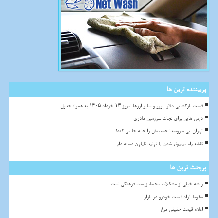
پربیننده ترین ها
قیمت بازگشایی دلار، یورو و سایر ارزها امروز ۱۳ خرداد ۱۴۰۵ به همراه جدول
درس هایی برای نجات سرزمین مادری
تهران، بی سروصدا جمعیتش را جابه جا می کند!
نقشه راه میلیونر شدن با تولید نایلون دسته دار
پربحث ترین ها
ریشه خیلی از مشکلات محیط زیست فرهنگی است
سقوط آزاد قیمت خودرو در بازار
اعلام قیمت حقیقی مرغ