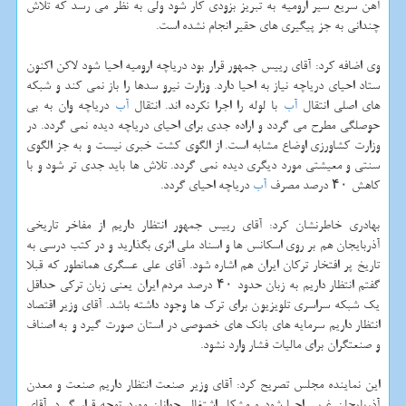
آهن سریع سیر ارومیه به تبریز بزودی كار شود ولی به نظر می رسد كه تلاش
چندانی به جز پیگیری های حقیر انجام نشده است.
وی اضافه كرد: آقای رییس جمهور قرار بود دریاچه ارومیه احیا شود لاكن اكنون
ستاد احیای دریاچه نیاز به احیا دارد. وزارت نیرو سدها را باز نمی كند و شبكه
های اصلی انتقال
آب
با لوله را اجرا نكرده اند. انتقال
آب
دریاچه وان به بی
حوصلگی مطرح می گردد و اراده جدی برای احیای دریاچه دیده نمی گردد. در
وزارت كشاورزی اوضاع مشابه است. از الگوی كشت خبری نیست و به جز الگوی
سنتی و معیشتی مورد دیگری دیده نمی گردد. تلاش ها باید جدی تر شود و با
كاهش ۴۰ درصد مصرف
آب
دریاچه احیای گردد.
بهادری خاطرنشان كرد: آقای رییس جمهور انتظار داریم از مفاخر تاریخی
آذربایجان هم بر روی اسكانس ها و اسناد ملی اثری بگذارید و در كتب درسی به
تاریخ پر افتخار تركان ایران هم اشاره شود. آقای علی عسگری همانطور كه قبلا
گفتم انتظار داریم به زبان حدود ۴۰ درصد مردم ایران یعنی زبان تركی حداقل
یك شبكه سراسری تلویزیون برای ترك ها وجود داشته باشد. آقای وزیر اقتصاد
انتظار داریم سرمایه های بانك های خصوصی در استان صورت گیرد و به اصناف
و صنعتگران برای مالیات فشار وارد نشود.
این نماینده مجلس تصریح كرد: آقای وزیر صنعت انتظار داریم صنعت و معدن
آذربایجان غربی احیا شود و مشكل اشتغال جوانان مورد توجه قرار گیرد. آقای