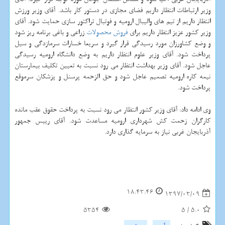
وزیر ارتباطات انتظار داریم فضای مجازی در دستور كار باشد. آقای وزیر ورزش
انتظار داریم از تیم های والیبال ارومیه و فوتبال تراكتور سازی حمایت شود. آقای
وزیر كشور عزیز انتظار داریم برای
فروش
محصولات
زراعی و باغی برنامه ریز شود
و وضع كشاورزان مورد رسیدگی قرار گیرد و سریعا خسارات سرمازدگی و سیل
پرداخت شود. آقای وزیر علوم انتظار داریم به وضع دانشگاه ارومیه رسیدگی
عاجل شود. آقای وزیر بهداشت انتظار می رود نسبت به تعیین تكلیف بیمارستان
نیمه كاره ارومیه تصمیم عاجل شود و حق الزحمه پرسنل و پزشكان سرموقع
پرداخت شود.
وی ادامه داد: آقای وزیر كشور انتظار می رود نسبت به پرداخت حقوق عقب مانده
كارگران زحمت كش شهرداری ارومیه مساعدت شود. آقای رییس جمهور
آذربایجان غربی نیاز به سرمایه گذاری دارد.
18:43:46
1397/03/09
5354
5
/
5.0