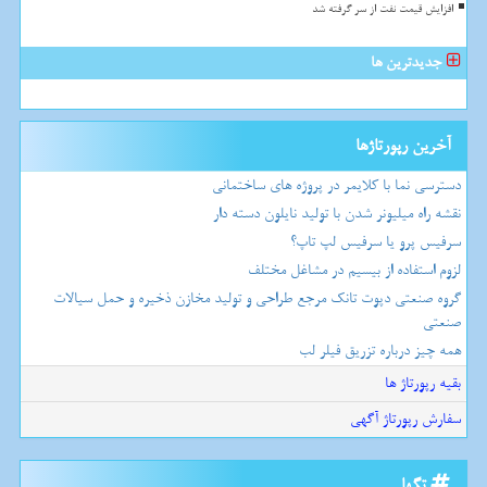
افزایش قیمت نفت از سر گرفته شد
جدیدترین ها
آخرین رپورتاژها
دسترسی نما با کلایمر در پروژه های ساختمانی
نقشه راه میلیونر شدن با تولید نایلون دسته دار
سرفیس پرو یا سرفیس لپ تاپ؟
لزوم استفاده از بیسیم در مشاغل مختلف
گروه صنعتی دپوت تانک مرجع طراحی و تولید مخازن ذخیره و حمل سیالات
صنعتی
همه چیز درباره تزریق فیلر لب
بقیه رپورتاژ ها
سفارش رپورتاژ آگهی
تگها