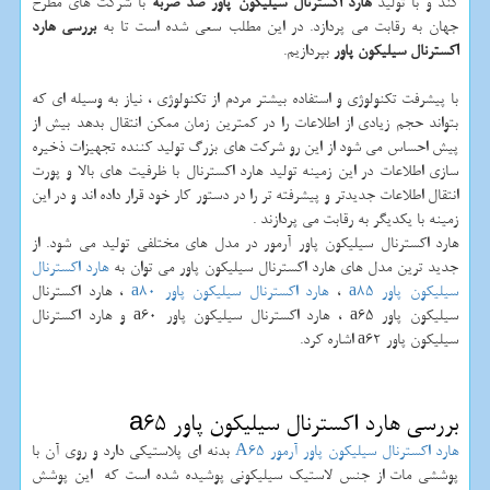
کند و با تولید
هارد اکسترنال سیلیکون پاور ضد ضربه
با شرکت های مطرح
جهان به رقابت می پردازد. در این مطلب سعی شده است تا به
بررسی هارد
اکسترنال سیلیکون پاور
بپردازیم.
با پیشرفت تکنولوژی و استفاده بیشتر مردم از تکنولوژی ، نیاز به وسیله ای که
بتواند حجم زیادی از اطلاعات را در کمترین زمان ممکن انتقال بدهد بیش از
پیش احساس می شود از این رو شرکت های بزرگ تولید کننده تجهیزات ذخیره
سازی اطلاعات در این زمینه تولید هارد اکسترنال با ظرفیت های بالا و پورت
انتقال اطلاعات جدیدتر و پیشرفته تر را در دستور کار خود قرار داده اند و در این
زمینه با یکدیگر به رقابت می پردازند .
هارد اکسترنال سیلیکون پاور آرمور در مدل های مختلفی تولید می شود. از
جدید ترین مدل های هارد اکسترنال سیلیکون پاور می توان به
هارد اکسترنال
سیلیکون پاور
a85
،
هارد اکسترنال سیلیکون پاور
a80
، هارد اکسترنال
سیلیکون پاور
a65
، هارد اکسترنال سیلیکون پاور
a60
و هارد اکسترنال
سیلیکون پاور
a62
اشاره کرد.
بررسی هارد اکسترنال سیلیکون پاور
a65
هارد اکسترنال سیلیکون پاور آرمور
A65
بدنه ای پلاستیکی دارد و روی آن با
پوششی مات از جنس لاستیک سیلیکونی پوشیده شده است که این پوشش