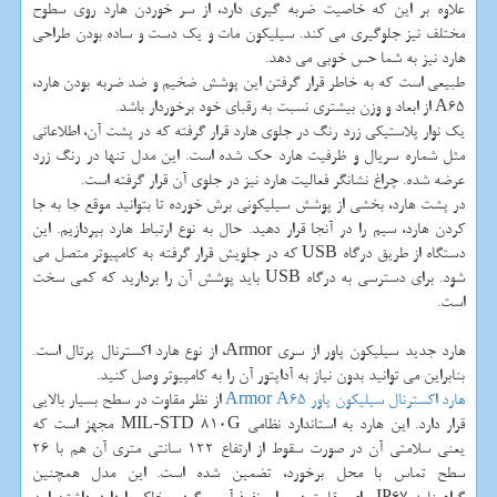
علاوه بر این که خاصیت ضربه گیری دارد، از سر خوردن هارد روی سطوح
مختلف نیز جلوگیری می کند. سیلیکون مات و یک دست و ساده بودن طراحی
هارد نیز به شما حس خوبی می دهد
.
طبیعی است که به خاطر قرار گرفتن این پوشش ضخیم و ضد ضربه بودن هارد،
A65
از ابعاد و وزن بیشتری نسبت به رقبای خود برخوردار باشد.
یک نوار پلاستیکی زرد رنگ در جلوی هارد قرار گرفته که در پشت آن، اطلاعاتی
مثل شماره سریال و ظرفیت هارد حک شده است. این مدل تنها در رنگ زرد
عرضه شده. چراغ نشانگر فعالیت هارد نیز در جلوی آن قرار گرفته است.
در پشت هارد، بخشی از پوشش سیلیکونی برش خورده تا بتوانید موقع جا به جا
کردن هارد، سیم را در آنجا قرار دهید. حال به نوع ارتباط هارد بپردازیم. این
دستگاه از طریق درگاه
USB
که در جلویش قرار گرفته به کامپیوتر متصل می
شود. برای دسترسی به درگاه
USB
باید پوشش آن را بردارید که کمی سخت
است.
هارد جدید سیلیکون پاور از سری
Armor
، از نوع هارد اکسترنال پرتال است.
بنابراین می توانید بدون نیاز به آداپتور آن را به کامپیوتر وصل کنید
.
هارد اکسترنال سیلیکون پاور
Armor A65
از نظر مقاوت در سطح بسیار بالایی
قرار دارد. این هارد به استاندارد نظامی
MIL-STD 810G
مجهز است که
یعنی سلامتی آن در صورت سقوط از ارتفاع 122 سانتی متری آن هم با 26
سطح تماس با محل برخورد، تضمین شده است. این مدل همچنین