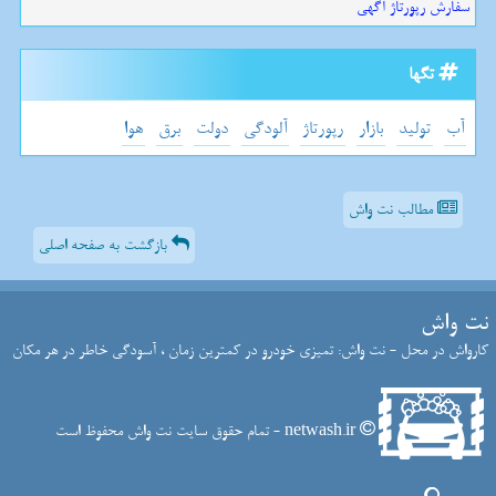
سفارش رپورتاژ آگهی
تگها
آب
تولید
بازار
رپورتاژ
آلودگی
دولت
برق
هوا
مطالب نت واش
بازگشت به صفحه اصلی
نت واش
کارواش در محل - نت واش: تمیزی خودرو در کمترین زمان ، آسودگی خاطر در هر مکان
netwash.ir - تمام حقوق سایت نت واش محفوظ است