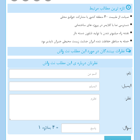
تازه ترین مطالب مرتبط
صیانت از طبیعت ۴۰ منطقه کشور با مشارکت جوامع محلی
دسترسی نما با کلایمر در پروژه های ساختمانی
نقشه راه میلیونر شدن با تولید نایلون دسته دار
حمله به مناطق حفاظت شده ایران جنایت زیست محیطی جبران ناپذیر بود
نظرات بینندگان در مورد این مطلب نت واش
نظرتان درباره ی این مطلب نت واش
نام:
ایمیل:
نظر:
سوال:
= ۴ بعلاوه ۱