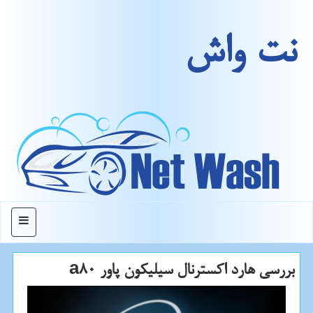
نت واش
منو
بررسی هارد اكسترنال سیلیكون پاور a80