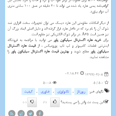
گواهینامه
IP67
برای مقاوت در برابر نفوذ آب و گرد و خاک را دارد. داشتن این
گواهینامه یعنی هارد یاد شده می تواند تا 30 دقیقه در عمق 100 سانتی متری
آب دوام بیاورد
.
از دیگر امکانات مقاومتی این هارد دیسک می توان تجهیزات سخت افزاری ضد
شوک آن را نام برد که در داخل هارد قرار گرفته اند و دلیل اصلی ابعاد بزرگ آن
نیز همین است
. A65
در برابر شوک الکتریکی نیز مقاوم است
.
برای
خرید هارد اکسترنال سیلیکون پاور
می توانید با مراجعه به فروشگاه
اینترنتی قطعات کامپیوتر و لپ تاپ پورومیکس ، از
قیمت هارد اکسترنال
سیلیکون پاور
مطلع شوید و
بهترین قیمت هارد اکسترنال سیلیکون پاور
را
مشاهده نمایید.
02:18:42
1397/03/08
5008
5
/
5.0
تگهای خبر:
رپورتاژ
,
تكنولوژی
,
فناوری
,
كیفیت
این پست نت واش را می پسندید؟
(0)
(1)