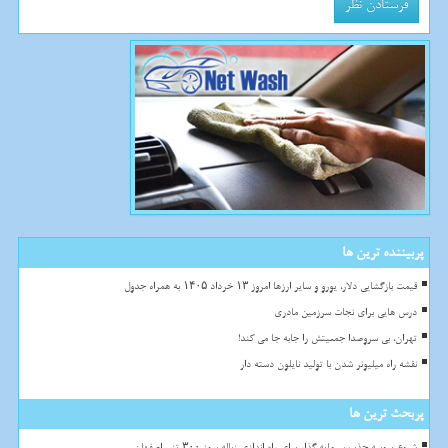
پربیننده ترین ها
قیمت بازگشایی دلار، یورو و سایر ارزها امروز ۱۳ خرداد ۱۴۰۵ به همراه جدول
درس هایی برای نجات سرزمین مادری
تهران، بی سروصدا جمعیتش را جابه جا می کند!
نقشه راه میلیونر شدن با تولید نایلون دسته دار
پربحث ترین ها
شروع پروسه جذب سرمایه گذار برای راه اندازی زباله سوز ۳۰۰ تنی اصفهان