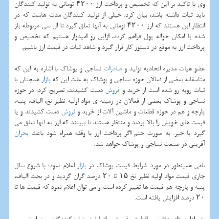
وی با تاكید بر این كه تخصیص و پرداخت ارز ۴۲۰۰ تومانی به تولید كنندگان
باید ثبات داشته باشد، بیان كرد: خیلی از تولید كنندگان مدت هاست كه در
انتظار این هستند كه ارز ۴۲۰۰ تومانی به آنها تعلق گیرد تا ال سی مربوطه باز
شده یا امكان حواله پول فراهم گردد، ازاین رو امیدوار هستیم كه تخصیص و
پرداخت ارز به موقع در دستور كار قرار گیرد و شاهد ثبات در قیمت ارز باشیم.
عضو هیات مدیره اتحادیه تولید و
صادرات
نساجی و پوشاك با اشاره به این كه
متاسفانه بعضی از فعالان حوزه نساجی و پوشاك به علت این كه
بازار
همچنان با
ثبات روبه رو شده است از خرید و
فروش
دست كشیدند، تصریح كرد: در حوزه
نساجی و پوشاك بعضی از فعالان در زمینه ی مواد اولیه نظیر نخ، الیاف، پنبه،
پارچه و هم در حوزه قطعات و ماشین آلات از خرید و
فروش
دست كشیدند و یا
قیمت های خویش را بالا بردند و منتظر هستند تا ببینند كه ارز به آنها تعلق می
گیرد یا خیر. به صورت حتم اگر پرداخت ارز با وقفه همراه شود باعث
بحران
آفرینی در صنعت نساجی و پوشاك خواهد شد.
نامی همینطور در مورد شرایط قیمت پوشاك در
بازار
اعلام نمود: با شروع سال
جاری قیمت مواد اولیه نظیر نخ ۱۵ تا ۲۰ درصد گران گردید و در بحث الیاف،
پنبه و پارچه هم قیمت ها تغییر كرده است و می توان اعلام نمود كه قیمت ها تا
۲۰ درصد افزایش یافته است.