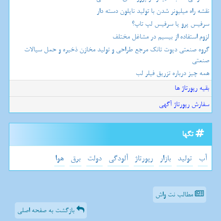
نقشه راه میلیونر شدن با تولید نایلون دسته دار
سرفیس پرو یا سرفیس لپ تاپ؟
لزوم استفاده از بیسیم در مشاغل مختلف
گروه صنعتی دپوت تانک مرجع طراحی و تولید مخازن ذخیره و حمل سیالات
صنعتی
همه چیز درباره تزریق فیلر لب
بقیه رپورتاژ ها
سفارش رپورتاژ آگهی
تگها
آب
تولید
بازار
رپورتاژ
آلودگی
دولت
برق
هوا
مطالب نت واش
بازگشت به صفحه اصلی