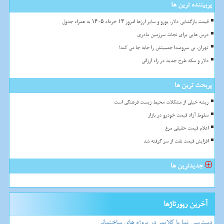
پربیننده ترین ها
قیمت بازگشایی دلار، یورو و سایر ارزها امروز ۱۳ خرداد ۱۴۰۵ به همراه جدول
درس هایی برای نجات سرزمین مادری
تهران، بی سروصدا جمعیتش را جابه جا می کند!
دلار و سکه طرح جدید در راه ارزانی
پربحث ترین ها
ریشه خیلی از مشکلات محیط زیست فرهنگی است
سقوط آزاد قیمت خودرو در بازار
اعلام قیمت حقیقی مرغ
افزایش قیمت نفت از سر گرفته شد
جدیدترین ها
آخرین رپورتاژها
دسترسی نما با کلایمر در پروژه های ساختمانی