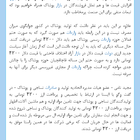
افزایش قیمت ها و هم تعلل فروشندگان در
بازار
پوشاك همراه خواهیم بود كه
تبعات منفی برای این صنعت پرمخاطب دارد.
علاوه بر این باید در نظر داشت كه تولید پوشاك در كشور جوابگوی میزان
مصرف نیست و در این رابطه باید
واردات
هم صورت گیرد كه به صورت حتم
فعالان حوزه
واردات
رسمی پوشاك هم باید دلار ۴۲۰۰ تومانی دریافت كنند.
حال مساله دیگری كه باید به آن توجه داشت این است كه از زمان آغاز سیاست
جدید ارزی
دولت
قیمت دلار در
بازار
آزاد اختلاف فاحشی با قیمت دلار ۴۲۰۰
تومانی دارد و به صورت حتم این مساله قاچاقچیان حوزه پوشاك را با چالش
جدی مواجه كرده است، چراكه
واردات
از مجاری غیررسمی دیگر برای آنها به
صرفه نیست.
مجید نامی - عضو هیات مدیره اتحادیه تولید و
صادرات
نساجی و پوشاك - در
گفت وگو با ایسنا در ارتباط با تخصیص و پرداخت ارز ۴۲۰۰ تومانی به
تولیدكنندگان نساجی و پوشاك جهت تامین مواد اولیه و هم ماشین آلات، اظهار
نمود: پرداخت ارز ۴۲۰۰ تومانی به تولید كنندگان پوشاك و نساجی شروع شده
و جهت انجام ثبت سفارش برای تامین مواد اولیه، ال سی مربوطه باز شده است و
فعالیت ها در حال جریان است كه برخی شركت ها در همین راستا موفق به
دریافت ارز ۴۲۰۰ تومانی شدند.