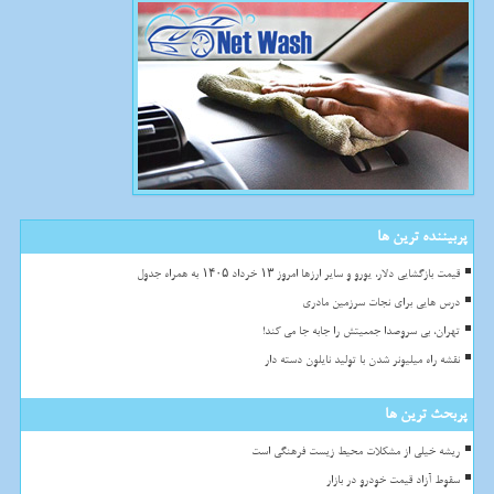
پربیننده ترین ها
قیمت بازگشایی دلار، یورو و سایر ارزها امروز ۱۳ خرداد ۱۴۰۵ به همراه جدول
درس هایی برای نجات سرزمین مادری
تهران، بی سروصدا جمعیتش را جابه جا می کند!
نقشه راه میلیونر شدن با تولید نایلون دسته دار
پربحث ترین ها
ریشه خیلی از مشکلات محیط زیست فرهنگی است
سقوط آزاد قیمت خودرو در بازار