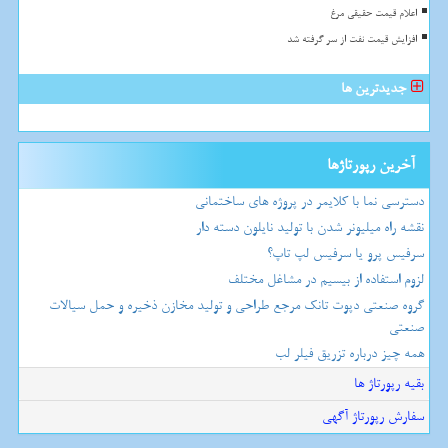
اعلام قیمت حقیقی مرغ
افزایش قیمت نفت از سر گرفته شد
جدیدترین ها
آخرین رپورتاژها
دسترسی نما با کلایمر در پروژه های ساختمانی
نقشه راه میلیونر شدن با تولید نایلون دسته دار
سرفیس پرو یا سرفیس لپ تاپ؟
لزوم استفاده از بیسیم در مشاغل مختلف
گروه صنعتی دپوت تانک مرجع طراحی و تولید مخازن ذخیره و حمل سیالات
صنعتی
همه چیز درباره تزریق فیلر لب
بقیه رپورتاژ ها
سفارش رپورتاژ آگهی