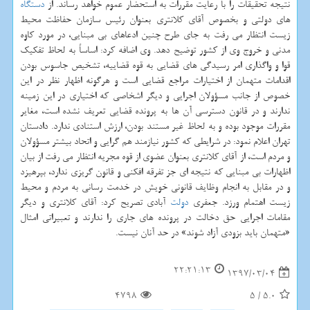
نتیجه تحقیقات را با رعایت مقررات به استحضار عموم خواهد رساند. از
دستگاه
های دولتی و بخصوص آقای كلانتری بعنوان رئیس سازمان حفاظت محیط
زیست انتظار می رفت به جای طرح چنین ادعاهای بی مبنایی، در مورد كاوه
مدنی و خروج وی از كشور توضیح دهد. وی اضافه كرد: اساساً به لحاظ تفكیك
قوا و واگذاری امر رسیدگی های قضایی به قوه قضاییه، تشخیص جاسوس بودن
اقدامات متهمان از اختیارات مراجع قضایی است و هرگونه اظهار نظر در این
خصوص از جانب مسؤولان اجرایی و دیگر اشخاصی كه اختیاری در این زمینه
ندارند و در قانون دسترسی آن ها به پرونده قضایی تعریف نشده است، مغایر
مقررات موجود بوده و به لحاظ غیر مستند بودن، ارزش استنادی ندارد. دادستان
تهران اعلام نمود: در شرایطی كه كشور نیازمند هم گرایی و اتحاد بیشتر مسؤولان
و مردم است، از آقای كلانتری بعنوان عضوی از قوه مجریه انتظار می رفت از بیان
اظهارات بی مبنایی كه نتیجه ای جز تفرقه افكنی و قانون گریزی ندارد، بپرهیزد
و در مقابل به انجام وظایف قانونی خویش در خدمت رسانی به مردم و محیط
زیست اهتمام ورزد. جعفری
دولت
آبادی تصریح كرد: آقای كلانتری و دیگر
مقامات اجرایی حق دخالت در پرونده های جاری را ندارند و تعبیراتی امثال
«متهمان باید بزودی آزاد شوند» در حد آنان نیست.
22:21:13
1397/03/04
4798
5
/
5.0