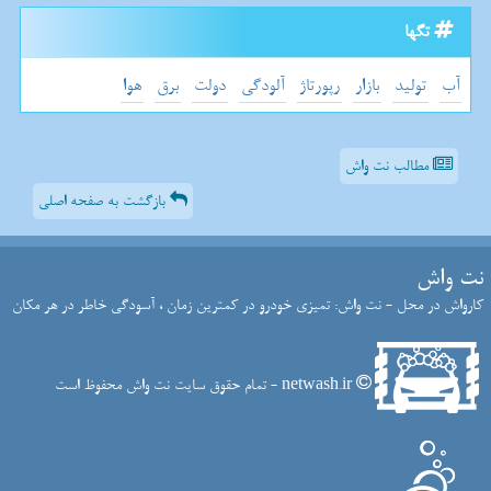
تگها
آب
تولید
بازار
رپورتاژ
آلودگی
دولت
برق
هوا
مطالب نت واش
بازگشت به صفحه اصلی
نت واش
کارواش در محل - نت واش: تمیزی خودرو در کمترین زمان ، آسودگی خاطر در هر مکان
netwash.ir - تمام حقوق سایت نت واش محفوظ است