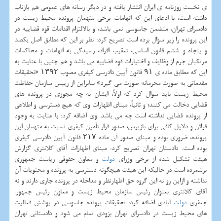
ی نخست روزنامه ی ایران انتشار یافته و در دیگر رسانه های عمومی هم بازتاب
داشته است، با ادعای این كه اتهامات برخی متهمان پرونده محیط زیست در
دادسرای تهران، متضمن جاسوسی نمی باشد، و بالالتزام اقدامات قوه قضاییه در
این پرونده را زیر سوال برده است تصریح كرد: نظر بر این كه مطابق اصل یكصد
و پنجاه و ششم قانون اساسی، تعقیب افراد، رسیدگی به اتهامات و محاكمات
مرتكبان جرم از وظایف و اختیارات قوه قضاییه می باشد و هم چنین با عنایت به
این كه مطابق ماده ی ۹۱ قانون آیین دادرسی كیفری مصوب ۱۳۹۲ «تحقیقات
مقدماتی به صورت محرمانه صورت می گیرد» بنابراین از رییس سازمان حفاظت
محیط زیست باید سوال كرد كه اولاً، ایشان به چه مجوزی در پرونده های
قضایی دخالت می كنند؛ و ثانیاً، مبنای اظهارات وی كه هیچ دسترسی و اطلاعی
از پرونده قضایی نداشته است چه می باشد. وی اضافه كرد: با عنایت به وجود
قرائن و دلایل كافی برای بازپرس، صدور قرار تأمین كیفری نسبت به متهمان این
پرونده، ضروری بوده و مبنای صدور آن ماده ۲۱۷ قانون آیین دادرسی كیفری
بوده است. دادستان تهران تصریح كرد: مبنای اظهارات آقای كلانتری گزارش
هیئت تشكیل شده از برخی وزرای
دولت
و معاون حقوقی ریاست جمهوری
برشمرده است در حالیكه این هیئت هیچگونه دسترسی به پرونده و محتویات آن
نداشته و ازاین رو نه این گروه حق اظهارنظر و مداخله در پرونده جاری دارند و نه
آقای كلانتری بعنوان رئیس سازمان محیط زیست و معاون رئیس جمهور.
جعفری
دولت
آبادی اضافه كرد: تحقیقات پرونده جاسوسی در پوشش فعالیت
های محیط زیست در دادسرای تهران بزودی تمام می شود و دادستانی تهران