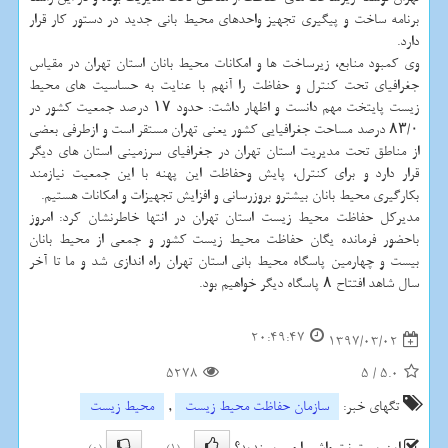
برنامه ساخت و پیگیری تجهیز واحدهای محیط بانی جدید در دستور كار قرار
دارد.
وی كمبود منابع، زیرساخت ها و امكانات محیط بانان استان تهران در مقیاس
جغرافیای تحت كنترل و حفاظت را آنهم با عنایت به حساسیت های محیط
زیست پایتخت مهم دانست و اظهار داشت: حدود ۱۷ درصد جمعیت كشور در
۸۳/۰ درصد مساحت جغرافیایی كشور یعنی تهران مستقر است و ازطرفی بعضی
از مناطق تحت مدیریت استان تهران در جغرافیای سرزمینی استان های دیگر
قرار دارد و برای كنترل، پایش وحفاظت این پهنه با این جمعیت نیازمند
بكارگیری محیط بانان بیشترو بروزرسانی و افزایش تجهیزات و امكانات هستیم.
مدیركل حفاظت محیط زیست استان تهران در انتها خاطرنشان كرد: امروز
باحضور فرمانده یگان حفاظت محیط زیست كشور و جمعی از محیط بانان
بیست و چهارمین پاسگاه محیط بانی استان تهران راه اندازی شد و ما تا آخر
سال شاهد افتتاح ۸ پاسگاه دیگر خواهیم بود.
20:49:47
1397/03/02
5278
5
/
5.0
تگهای خبر:
سازمان حفاظت محیط زیست
,
محیط زیست
این پست نت واش را می پسندید؟