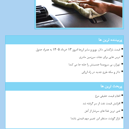
پربیننده ترین ها
قیمت بازگشایی دلار، یورو و سایر ارزها امروز ۱۳ خرداد ۱۴۰۵ به همراه جدول
درس هایی برای نجات سرزمین مادری
تهران، بی سروصدا جمعیتش را جابه جا می کند!
دلار و سکه طرح جدید در راه ارزانی
پربحث ترین ها
اعلام قیمت حقیقی مرغ
افزایش قیمت نفت از سر گرفته شد
غنی ترین غذا های سرشار از آهن
بازار گوشت منتظر این تغییر مهم قیمتی باشد!