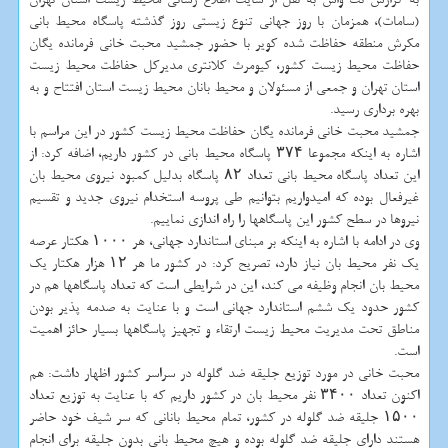
(سامات)، همزمان با روز جهانی تنوع زیستی روز گذشته پاسگاه محیط بانی
مكرش منطقه حفاظت شده كویر با حضور جمشید محبت خانی فرمانده یگان
حفاظت محیط زیست كشور، كیومرث كلانتری مدیركل حفاظت محیط زیست
استان تهران و جمعی از مسئولان و محیط بانان محیط زیست استان افتتاح و به
بهره برداری رسید.
جمشید محبت خانی فرمانده یگان حفاظت محیط زیست كشور در این مراسم با
اشاره به اینكه مجموعا ۳۷۴ پاسگاه محیط بانی در كشور داریم، اضافه كرد: از
این تعداد پاسگاه محیط بانی تعداد ۸۲ پاسگاه بدلیل كمبود نیروی محیط بان
غیرفعال بوده كه امیدواریم بتوانیم طی پروسه استخدام نیروی جدید و تقسیم
نیروها در سطح كشور این پاسگاهها را راه اندازی نماییم.
وی در ادامه با اشاره به اینكه بر مبنای استاندارد جهانی، هر ۱۰۰۰ هكتار عرصه
یك نفر محیط بان نیاز دارد، تصریح كرد: در كشور ما هر ۱۲ هزار هكتار یك
محیط بان انجام وظیفه می كند، این در شرایطی است كه تعداد پاسگاهها هم در
كشور حدود یك ششم استاندارد جهانی است و با عنایت به صدمه پذیر بودن
مناطق تحت مدیریت محیط زیست ارتقاء و تجهیز پاسگاهها بسیار حائز اهمیت
است.
محبت خانی در مورد توزیع جلیقه ضد گلوله در سراسر كشور اظهار داشت: هم
اكنون تعداد ۳۴۰۰ نفر محیط بان در كشور داریم كه با عنایت به توزیع تعداد
۱۵۰۰ جلیقه ضد گلوله در كشور، تمام محیط بانانی كه سر شیف خود حاضر
هستند دارای جلیقه ضد گلوله بوده و هیچ محیط بانی بدون جلیقه برای انجام