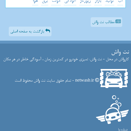
آب
تولید
بازار
رپورتاژ
آلودگی
دولت
برق
هوا
مطالب نت واش
بازگشت به صفحه اصلی
نت واش
کارواش در محل - نت واش: تمیزی خودرو در کمترین زمان ، آسودگی خاطر در هر مکان
netwash.ir - تمام حقوق سایت نت واش محفوظ است
درباره ما