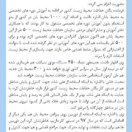
ماموریت اعزام نمی گردد.
فرمانده یگان حفاظت محیط زیست كشور در ادامه به آموزش دوره های تخصصی
به محیط بانان اشاره داشت و اضافه كرد: ۱۰۰۰ محیط بان در كشور از بدو
استخدام بدون آموزش دوره های تخصصی مشغول به كار بودند كه با همكاری
دفتر آموزش و مشاركتهای مردمی سازمان حفاظت محیط زیست ۵۰۰ نفر از این
محیط بانان هم اكنون مشغول گذراندن دوره های تخصصی لازم بوده و برای
۵۰۰ نفر باقیمانده هم این دوره های آموزشی در نظر گرفته شده است تا بتوانند
از اختیاراتی كه بعنوان ضابط قضایی خاص دارند جهت پاسداری از محیط زیست
استفاده لازم را ببرند.
وی اظهار داشت: همینطور تعداد ۴۵۰
دستگاه
موتور سیكلت هم خریداری شده
كه در نیمه اول سال در سراسر كشور توزیع خواهد شد و ۳۰۰ محیط بان جدید
هم طی آزمون استخدامی جذب سازمان حفاظت محیط زیست خواهند شد.
محبت خانی با اشاره به اینكه استفاده از هلی شات جهت كنترل و پایش مناطق
هم در دستور كار یگان حفاظت محیط زیست كشور قرار دارد، خاطرنشان كرد: با
عنایت به اینكه هلی شات بهتر از یك عامل انسانی قادر به رصد و پایش مناطق
است استفاده از آن می تواند تا حدود زیادی خلاء ناشی از كمبود نیروی محیط
بان در مناطق چهارگانه را مرتفع كند.
وی با اشاره به اینكه استفاده از دوربین روی پیراهن محیط بان هم یكی دیگر از
اقداماتی است كه در سال ۹۷ در دستور كار داریم، خاطرنشان كرد: این دوربین
ها هم برای ثبت تخلفات و تولید مدرك جهت مراجع قضایی و هم جهت كنترل و