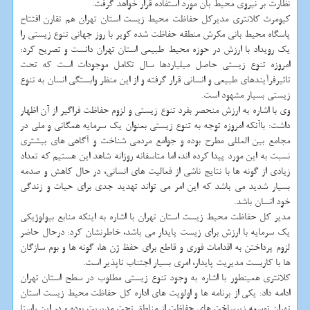
نظارت بر نیروی محیط بان مورد استفاده قرار خواهد گرفت.
كیومرث كلانتری مدیركل حفاظت محیط زیست استان تهران هم تقارن افتتاح
پاسگاه محیط بانی مكرش منطقه حفاظت شده كویر با روز جهانی تنوع زیستی را
یك رویداد با ارزش در حوزه محیط طبیعی استان تهران دانست و تصریح كرد:
امروزه تنوع زیستی حاصل میلیاردها سال تكامل موجودات است كه تحت
تاثیرفرآیندهای طبیعی و انسانی قرار گرفته و از این منظر وابستگی انسان به تنوع
زیستی بسیار مشهود است.
وی با اشاره به ارزش منحصر بفرد تنوع زیستی و لزوم حفاظت فراگیر از آن اظهار
داشت: باآنكه امروزه توجه به تنوع زیستی بعنوان یك سرمایه همگانی و ملی در
مجامع بین المللی مطرح بوده و جوامع مردمی شناخت و آگاهی های بیشتری
نسبت به این مورد پیدا كرده اند، اما متاسفانه روزانه شاهد این هستیم كه تعداد
زیادی از گونه ها با نتایج ناشی از فعالیت های انسانی، در حال كاهش و صدمه
بسیار شدید می باشد كه این امر می تواند تهدید جدی برای حیات و زندگی
خود انسان باشد.
مدیر كل حفاظت محیط زیست استان تهران با اشاره به اینكه منابع بیولوژیكی
یك سرمایه با ارزش برای زیست پایدار می باشد، خاطرنشان كرد: درحال حاضر
لزوم پرداختن به اقدامات فوری و قاطع برای حفظ ژن ها، گونه ها و بوم سازگان
ها با كاربست مدیریت پایدار، امری بسیار اجتناب ناپذیر است.
كلانتری همینطور با اشاره به وجود تنوع زیستی مطلوب در سطح استان تهران
ادامه داد: یكی از برنامه ها و اولویت های اداره كل حفاظت محیط زیست استان
تهران توسعه زیرساخت های حفاظت از مناطق تحت مدیریت بوده و در این راستا