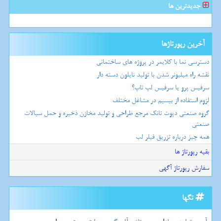
جدیدترین ها
آخرین رپورتاژها
دسترسی نما با کلایمر در پروژه های ساختمانی
نقشه راه میلیونر شدن با تولید نایلون دسته دار
سرفیس پرو یا سرفیس لپ تاپ؟
لزوم استفاده از بیسیم در مشاغل مختلف
گروه صنعتی دپوت تانک مرجع طراحی و تولید مخازن ذخیره و حمل سیالات
صنعتی
همه چیز درباره تزریق فیلر لب
بقیه رپورتاژ ها
سفارش رپورتاژ آگهی
تگها