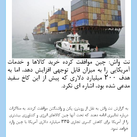
نت واش: چین موافقت كرده خرید كالاها و خدمات
آمریكایی را به میزان قابل توجهی افزایش دهد، اما به
هدف ۲۰۰ میلیارد دلاری كه پیش از این كاخ سفید
مدعی شده بود، اشاره ای نكرد.
به گزارش نت واش به نقل از رویترز، پكن و واشنگتن موافقت كردند به مذاكرات
درباره تدابیری ادامه دهند كه تحت آنها چین كالاهای انرژی و كشاورزی بیشتری
را از آمریكا برای كاهش كسری تجاری ۳۳۵ میلیارد دلاری آمریكا با چین وارد
خواهد نمود.