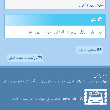
سفارش رپورتاژ آگهی
تگها
آب
تولید
بازار
رپورتاژ
آلودگی
دولت
برق
هوا
مطالب نت واش
بازگشت به صفحه اصلی
نت واش
کارواش در محل - نت واش: تمیزی خودرو در کمترین زمان ، آسودگی خاطر در هر مکان
netwash.ir - تمام حقوق سایت نت واش محفوظ است