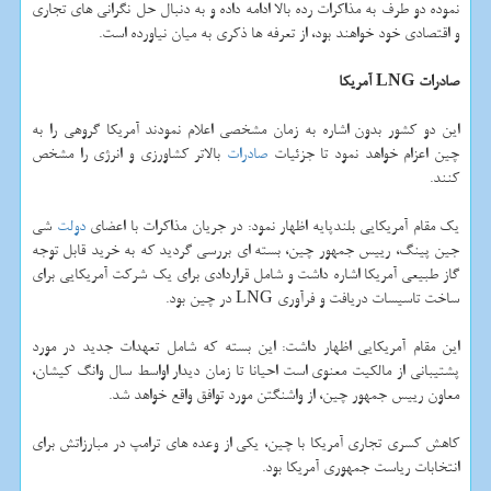
نموده دو طرف به مذاكرات رده بالا ادامه داده و به دنبال حل نگرانی های تجاری
و اقتصادی خود خواهند بود، از تعرفه ها ذكری به میان نیاورده است.
صادرات LNG آمریكا
این دو كشور بدون اشاره به زمان مشخصی اعلام نمودند آمریكا گروهی را به
چین اعزام خواهد نمود تا جزئیات
صادرات
بالاتر كشاورزی و انرژی را مشخص
كنند.
یك مقام آمریكایی بلندپایه اظهار نمود: در جریان مذاكرات با اعضای
دولت
شی
جین پینگ، رییس جمهور چین، بسته ای بررسی گردید كه به خرید قابل توجه
گاز طبیعی آمریكا اشاره داشت و شامل قراردادی برای یك شركت آمریكایی برای
ساخت تاسیسات دریافت و فرآوری LNG در چین بود.
این مقام آمریكایی اظهار داشت: این بسته كه شامل تعهدات جدید در مورد
پشتیبانی از مالكیت معنوی است احیانا تا زمان دیدار اواسط سال وانگ كیشان،
معاون رییس جمهور چین، از واشنگتن مورد توافق واقع خواهد شد.
كاهش كسری تجاری آمریكا با چین، یكی از وعده های ترامپ در مبارزاتش برای
انتخابات ریاست جمهوری آمریكا بود.