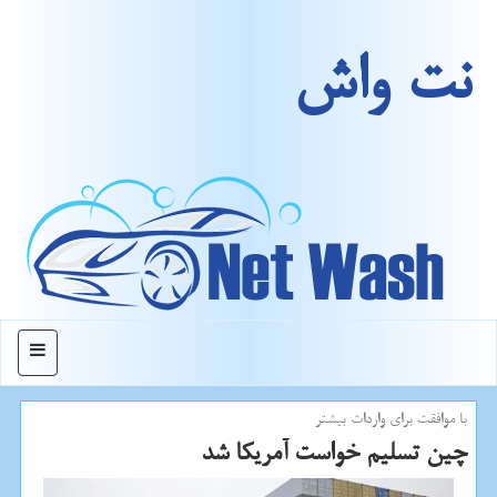
نت واش
منو
با موافقت برای واردات بیشتر
چین تسلیم خواست آمریكا شد