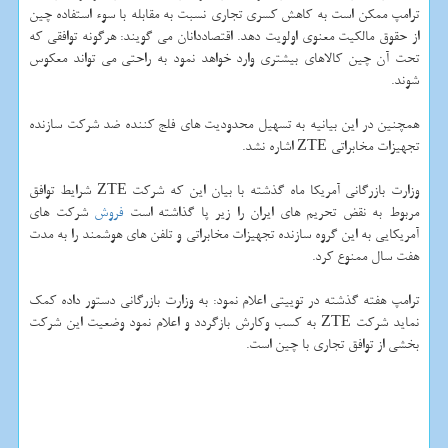
ترامپ ممكن است به كاهش كسری تجاری نسبت به مقابله با سوء استفاده چین
از حقوق مالكیت معنوی اولویت دهد. اقتصاددانان می گویند: هرگونه توافقی كه
تحت آن چین كالاهای بیشتری وارد خواهد نمود به راحتی می تواند معكوس
شوند.
همچنین در این بیانیه به تسهیل محدودیت های فلج كننده ضد شركت سازنده
تجهیزات مخابراتی ZTE اشاره نشد.
وزارت بازرگانی آمریكا ماه گذشته با بیان این كه شركت ZTE شرایط توافق
مربوط به نقض تحریم های ایران را زیر پا گذاشته است
فروش
شركت های
آمریكایی به این گروه سازنده تجهیزات مخابراتی و تلفن های هوشمند را به مدت
هفت سال ممنوع كرد.
ترامپ هفته گذشته در توییتی اعلام نمود: به وزارت بازرگانی دستور داده كمك
نماید شركت ZTE به كسب وكارش بازگردد و اعلام نمود وضعیت این شركت
بخشی از توافق تجاری با چین است.