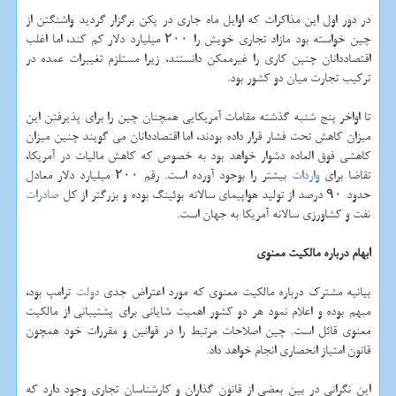
در دور اول این مذاكرات كه اوایل ماه جاری در پكن برگزار گردید واشنگتن از
چین خواسته بود مازاد تجاری خویش را ۲۰۰ میلیارد دلار كم كند، اما اغلب
اقتصاددانان چنین كاری را غیرممكن دانستند، زیرا مستلزم تغییرات عمده در
تركیب تجارت میان دو كشور بود.
تا اواخر پنج شنبه گذشته مقامات آمریكایی همچنان چین را برای پذیرفتن این
میزان كاهش تحت فشار قرار داده بودند، اما اقتصاددانان می گویند چنین میزان
كاهشی فوق العاده دشوار خواهد بود به خصوص كه كاهش مالیات در آمریكا،
تقاضا برای
واردات
بیشتر را بوجود آورده است. رقم ۲۰۰ میلیارد دلار معادل
حدود ۹۰ درصد از تولید هواپیمای سالانه بوئینگ بوده و بزرگتر از كل
صادرات
نفت و كشاورزی سالانه آمریكا به جهان است.
ابهام درباره مالكیت معنوی
بیانیه مشترك درباره مالكیت معنوی كه مورد اعتراض جدی
دولت
ترامپ بود،
مبهم بوده و اعلام نمود هر دو كشور اهمیت شایانی برای پشتیبانی از مالكیت
معنوی قائل است. چین اصلاحات مرتبط را در قوانین و مقررات خود همچون
قانون امتیاز انحصاری انجام خواهد داد.
این نگرانی در بین بعضی از قانون گذاران و كارشناسان تجاری وجود دارد كه