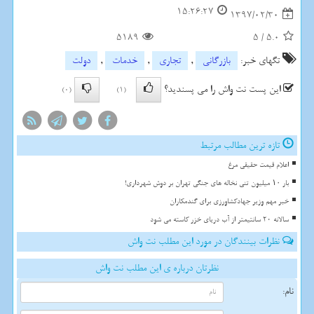
15:26:27
1397/02/30
5189
5
/
5.0
تگهای خبر:
بازرگانی
,
تجاری
,
خدمات
,
دولت
این پست نت واش را می پسندید؟
(0)
(1)
تازه ترین مطالب مرتبط
اعلام قیمت حقیقی مرغ
بار ۱۰ میلیون تنی نخاله های جنگی تهران بر دوش شهرداری!
خبر مهم وزیر جهادکشاورزی برای گندمکاران
سالانه 20 سانتیمتر از آب دریای خزر کاسته می شود
نظرات بینندگان در مورد این مطلب نت واش
نظرتان درباره ی این مطلب نت واش
نام: