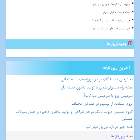
سقوط آزاد قیمت خودرو در بازار
اعلام قیمت حقیقی مرغ
افزایش قیمت نفت از سر گرفته شد
غنی ترین غذا های سرشار از آهن
جدیدترین ها
آخرین رپورتاژها
دسترسی نما با کلایمر در پروژه های ساختمانی
نقشه راه میلیونر شدن با تولید نایلون دسته دار
سرفیس پرو یا سرفیس لپ تاپ؟
لزوم استفاده از بیسیم در مشاغل مختلف
گروه صنعتی دپوت تانک مرجع طراحی و تولید مخازن ذخیره و حمل سیالات
صنعتی
همه چیز درباره تزریق فیلر لب
بقیه رپورتاژ ها