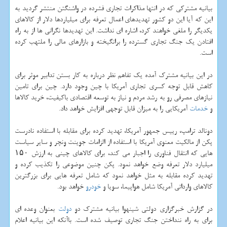
بیانیه مشتركی كه در انتها مذاكرات تجاری فشرده در واشنگتن منتشر گردید به
این كه آیا این دو كشور تهدیدهای اعمال تعرفه برای میلیاردها دلار از كالاهای
یكدیگر را ملغی خواهند كرد، اشاره ای نداشت. این تهدیدها نگرانی ها از به راه
افتادن یك جنگ تجاری گسترده را برانگیخته و بازارهای مالی را ملتهب كرده
است.
در این بیانیه مشترك آمده یك تفاهم نظر درباره به كار بستن تدابیر موثر برای
كاهش قابل توجه كسری تجاری آمریكا با چین وجود دارد. چین برای تامین
نیازهای مصرفی رو به رشد مردم و نیاز به توسعه اقتصادی باكیفیت، خرید كالاها
و
خدمات
آمریكایی را به میزان قابل توجهی افزایش خواهد داد.
دونالد ترامپ، رییس جمهور آمریكا، تهدید كرده برای مقابله با استفاده نادرست
پكن از مالكیت معنوی آمریكا با استفاده از الزامات جوینت ونچر و سایر سیاست
هایی كه انتقال فناوری را اجبار می كند، برای كالاهای چینی به ارزش ۱۵۰
میلیارد دلار تعرفه وضع خواهد نمود. پكن چنین موضوعی را تكذیب كرده و
تهدید كرده مقابله به مثل خواهد نمود كه شامل تعرفه هایی برای بزرگترین
كالاهای وارداتی آمریكا شامل هواپیما، سویا و
خودرو
خواهد بود.
در گزارش خبرگزاری دولتی شینهوا بیانیه مشترك دو
دولت
بعنوان وعده ای
برای به راه ننداختن جنگ تجاری توصیف شده است. باآنكه این بیانیه اعلام