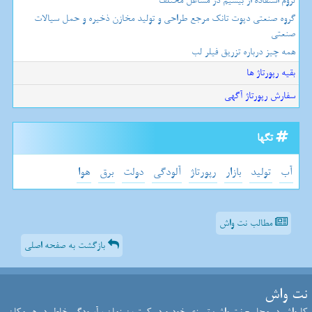
لزوم استفاده از بیسیم در مشاغل مختلف
گروه صنعتی دپوت تانک مرجع طراحی و تولید مخازن ذخیره و حمل سیالات
صنعتی
همه چیز درباره تزریق فیلر لب
بقیه رپورتاژ ها
سفارش رپورتاژ آگهی
تگها
آب
تولید
بازار
رپورتاژ
آلودگی
دولت
برق
هوا
مطالب نت واش
بازگشت به صفحه اصلی
نت واش
کارواش در محل - نت واش: تمیزی خودرو در کمترین زمان ، آسودگی خاطر در هر مکان