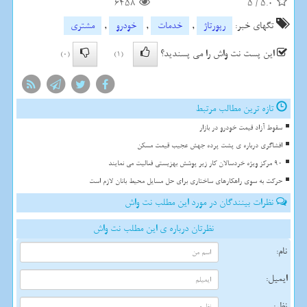
6458
5
/
5.0
تگهای خبر:
رپورتاژ
,
خدمات
,
خودرو
,
مشتری
این پست نت واش را می پسندید؟
(0)
(1)
تازه ترین مطالب مرتبط
سقوط آزاد قیمت خودرو در بازار
افشاگری درباره ی پشت پرده جهش عجیب قیمت مسکن
90 مرکز ویژه خردسالان کار زیر پوشش بهزیستی فعالیت می نمایند
حرکت به سوی راهکارهای ساختاری برای حل مسایل محیط بانان لازم است
نظرات بینندگان در مورد این مطلب نت واش
نظرتان درباره ی این مطلب نت واش
نام:
ایمیل:
نظر: