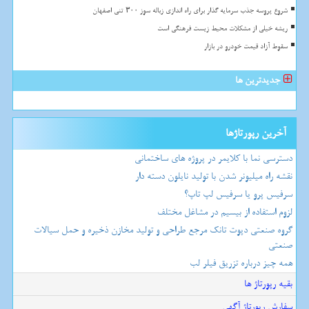
شروع پروسه جذب سرمایه گذار برای راه اندازی زباله سوز ۳۰۰ تنی اصفهان
ریشه خیلی از مشکلات محیط زیست فرهنگی است
سقوط آزاد قیمت خودرو در بازار
جدیدترین ها
آخرین رپورتاژها
دسترسی نما با کلایمر در پروژه های ساختمانی
نقشه راه میلیونر شدن با تولید نایلون دسته دار
سرفیس پرو یا سرفیس لپ تاپ؟
لزوم استفاده از بیسیم در مشاغل مختلف
گروه صنعتی دپوت تانک مرجع طراحی و تولید مخازن ذخیره و حمل سیالات
صنعتی
همه چیز درباره تزریق فیلر لب
بقیه رپورتاژ ها
سفارش رپورتاژ آگهی