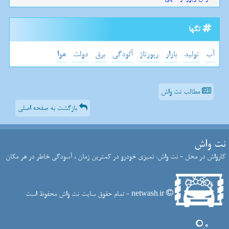
تگها
آب
تولید
بازار
رپورتاژ
آلودگی
برق
دولت
هوا
مطالب نت واش
بازگشت به صفحه اصلی
نت واش
کارواش در محل - نت واش: تمیزی خودرو در کمترین زمان ، آسودگی خاطر در هر مکان
netwash.ir - تمام حقوق سایت نت واش محفوظ است