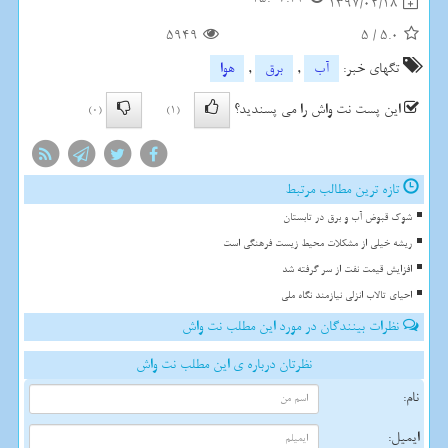
1397/02/18
5949
5
/
5.0
تگهای خبر:
آب
,
برق
,
هوا
این پست نت واش را می پسندید؟
(0)
(1)
تازه ترین مطالب مرتبط
شوک قبوض آب و برق در تابستان
ریشه خیلی از مشکلات محیط زیست فرهنگی است
افزایش قیمت نفت از سر گرفته شد
احیای تالاب انزلی نیازمند نگاه ملی
نظرات بینندگان در مورد این مطلب نت واش
نظرتان درباره ی این مطلب نت واش
نام:
ایمیل: