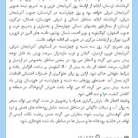
كرمانشاه، لرستان، ایلام، از اواسط روز آذربایجان غربی و به تدریج نیمه جنوبی
آذربایجان شرقی خواهد بود و روز چهارشنبه در كردستان، جنوب آذربایجان
شرقی، كرمانشاه، ایلام، مناطق شمالی و شرقی خوزستان، همدان، مركزی،
لرستان، از بعدازظهر بخشهای شمالی چهارمحال و بختیاری و بتدریج غرب و
جنوب اصفهان، كهگیلویه و بویر احمد، شمال بوشهر، دامنه های البرز در قزوین،
البرز، تهران و ارتفاعات مركزی در جنوب قم ادامه خواهد داشت.
وی تصریح كرد: روز سه شنبه و چهارشنبه در استانهای آذربایجان شرقی،
آذربایجان غربی، اردبیل، گیلان و غرب مازندران سرعت وزش باد قابل توجه
پیش بینی می گردد و انتظار می رود در بعضی مناطق بخصوص در اردبیل و
گیلان، سرعت لحظه ای باد به بیش از ۸۰ كیلومتر بر ساعت افزایش یافته و
شرایط طوفانی حاكم شود. ازاین رو برای جلوگیری از خسارات احتمالی اقدامات
لازم بعمل آید. همینطور روزهای سه شنبه و چهارشنبه در خوزستان وزش باد
شدید پیش بینی می گردد كه می تواند باعث خیزش گردوخاك در منطقه و
كاهش كیفیت
هوا
و دید افقی شود.
وظیفه اخطار داد: بارش رگباری همراه با رعدوبرق در مدت كوتاه می تواند منجر
به روان
آب
و سیلاب ناگهانی در مناطق مستعد شامل رودخانه های فصلی و دره
های كوهستانی پرشیب شود؛ سفارش می گردد ضمن رعایت نكات ایمنی از
توقف در حاشیه رودخانه ها و مسیل ها در مناطق یاد شده خودداری شود.
15:07:43