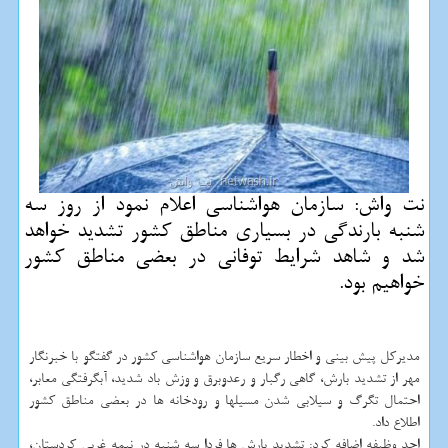
نت واش: سازمان هواشناسی اعلام نمود از روز سه
شنبه بارندگی در بسیاری مناطق كشور تشدید خواهد
شد و شاهد شرایط توفانی در بعضی مناطق كشور
خواهیم بود.
مدیركل پیش بینی و اخطار سریع سازمان هواشناسی كشور در گفتگو با خبرنگار
مهر از تشدید بارش، گاهی رگبار و رعدوبرق و وزش باد شدید، آبگرفتگی معابر،
احتمال تگرگ و سیلابی شدن مسیلها و رودخانه ها در بعضی مناطق كشور
اطلاع داد.
احد وظیفه اضافه كرد: تشدید بارش ها فردا سه شنبه در نیمه غربی كردستان،