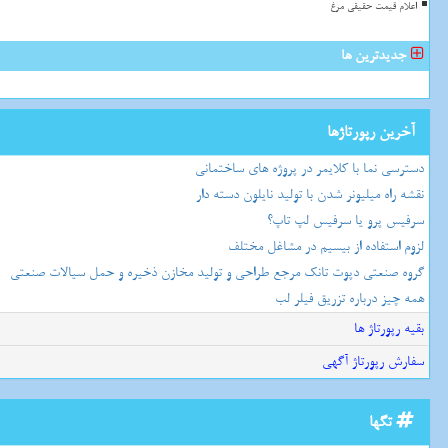
اعلام قیمت حقیقی مرغ
جدیدترین ها
آخرین رپورتاژها
دسترسی نما با کلایمر در پروژه های ساختمانی
نقشه راه میلیونر شدن با تولید نایلون دسته دار
سرفیس پرو یا سرفیس لپ تاپ؟
لزوم استفاده از بیسیم در مشاغل مختلف
گروه صنعتی دپوت تانک مرجع طراحی و تولید مخازن ذخیره و حمل سیالات صنعتی
همه چیز درباره تزریق فیلر لب
بقیه رپورتاژ ها
سفارش رپورتاژ آگهی
تگها