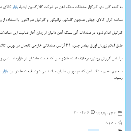
به گفته كلی تئو، كارگزار مشتقات سنگ آهن در شركت كلارگسون ایشیا،
بازار
كالای دا
معامله گران كالای جهانی همچون گلنكور، ترافیگورا و كارگیل هم اكنون با استفاده از 
كارگیل اعلام نمود در معاملات آتی سنگ آهن دالیان از زمان آغاز فعالیت این معامل
طبق اعلام ژورنال اوراق بهادار چین، ۲۱ آژانس معاملاتی خارجی تابحال در بورس كالای دالیان ثبت نام كرده اند.
براساس گزارش رویترز، برخلاف نفت، طلا و مس كه قیمت هایشان در بازارهای لندن 
با حجم عظیم سنگ آهن كه در بورس دالیان مبادله می شود، قیمت ها در این
بازار
عم
رسید.
20:04:06
1397/02/13
5
/
5.0