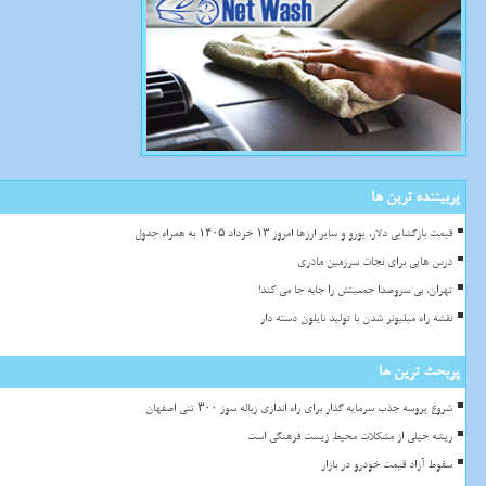
پربیننده ترین ها
قیمت بازگشایی دلار، یورو و سایر ارزها امروز ۱۳ خرداد ۱۴۰۵ به همراه جدول
درس هایی برای نجات سرزمین مادری
تهران، بی سروصدا جمعیتش را جابه جا می کند!
نقشه راه میلیونر شدن با تولید نایلون دسته دار
پربحث ترین ها
شروع پروسه جذب سرمایه گذار برای راه اندازی زباله سوز ۳۰۰ تنی اصفهان
ریشه خیلی از مشکلات محیط زیست فرهنگی است
سقوط آزاد قیمت خودرو در بازار