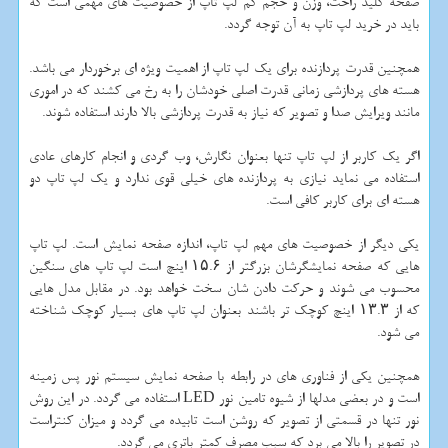
صفحه كلید راحت، وزن و حجم كم لپ تاپ از خصوصیت های مهمی است كه
باید در خرید لپ تاپ به آن توجه گردد.
همچنین قدرت پردازنده برای یك لپ تاپ از اهمیت ویژه ای برخوردار می باشد.
هسته های پردازشی زمانی قدرت اصلی خودشان را به رخ می كشند كه در اموری
مانند ویرایش صدا و تصویر كه نیاز به قدرت پردازشی بالا دارند استفاده شوند.
اگر یك كاربر از لپ تاپ تنها بعنوان نگارش، وب گردی و انجام كارهای عادی
استفاده می نماید نیازی به پردازنده های خیلی قوی ندارد و یك لپ تاپ دو
هسته ای برای كاربر كافی است.
یكی دیگر از خصوصیت های مهم لپ تاپ، اندازه صفحه نمایش است. لپ تاپ
هایی كه صفحه نمایشگرشان بزرگتر از ۱۵.۶ اینچ است لپ تاپ های سنگین
محسوب می شوند و حركت دادن شان سخت خواهد بود. در مقابل مدل هایی
كه از ۱۳.۳ اینچ كوچك تر باشند بعنوان لپ تاپ های بسیار كوچك شناخته
می شود.
همچنین یكی از فناوری های در رابطه با صفحه نمایش سیستم نور پس زمینه
است و در بعضی مدلها از شیوه تامین نور LED استفاده می گردد. در این روش
نور تنها در قسمتی از تصویر كه روشن است تابیده می گردد و میزان كنتراست
در تصویر را بالا می برد كه سبب مصرف كمتر باتری می گردد.