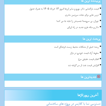
پربیننده ترین ها
قیمت بازگشایی دلار، یورو و سایر ارزها امروز ۱۳ خرداد ۱۴۰۵ به همراه جدول
درس هایی برای نجات سرزمین مادری
تهران، بی سروصدا جمعیتش را جابه جا می کند!
دلار و سکه طرح جدید در راه ارزانی
پربحث ترین ها
ریشه خیلی از مشکلات محیط زیست فرهنگی است
سقوط آزاد قیمت خودرو در بازار
اعلام قیمت حقیقی مرغ
افزایش قیمت نفت از سر گرفته شد
جدیدترین ها
آخرین رپورتاژها
دسترسی نما با کلایمر در پروژه های ساختمانی