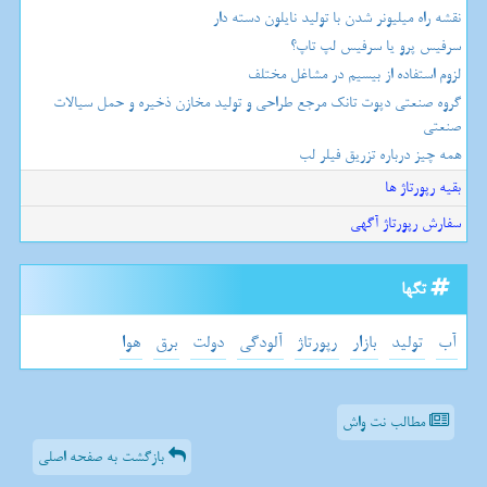
نقشه راه میلیونر شدن با تولید نایلون دسته دار
سرفیس پرو یا سرفیس لپ تاپ؟
لزوم استفاده از بیسیم در مشاغل مختلف
گروه صنعتی دپوت تانک مرجع طراحی و تولید مخازن ذخیره و حمل سیالات
صنعتی
همه چیز درباره تزریق فیلر لب
بقیه رپورتاژ ها
سفارش رپورتاژ آگهی
تگها
آب
تولید
بازار
رپورتاژ
آلودگی
دولت
برق
هوا
مطالب نت واش
بازگشت به صفحه اصلی