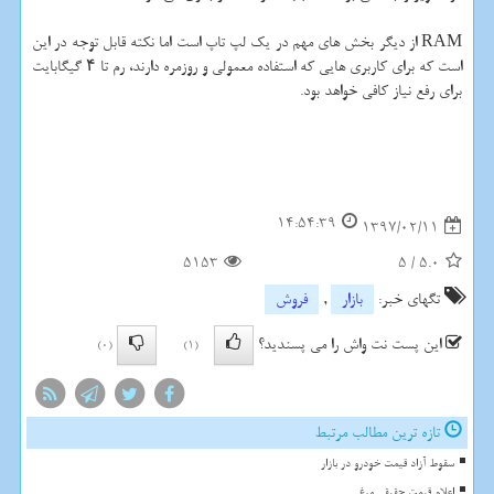
RAM از دیگر بخش های مهم در یك لپ تاپ است اما نكته قابل توجه در این
است كه برای كاربری هایی كه استفاده معمولی و روزمره دارند، رم تا ۴ گیگابایت
برای رفع نیاز كافی خواهد بود.
14:54:39
1397/02/11
5153
5
/
5.0
تگهای خبر:
بازار
,
فروش
این پست نت واش را می پسندید؟
(0)
(1)
تازه ترین مطالب مرتبط
سقوط آزاد قیمت خودرو در بازار
اعلام قیمت حقیقی مرغ