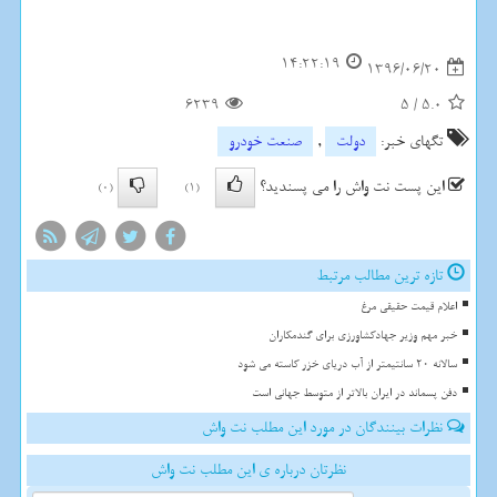
14:22:19
1396/06/20
6239
5
/
5.0
تگهای خبر:
دولت
,
صنعت خودرو
این پست نت واش را می پسندید؟
(0)
(1)
تازه ترین مطالب مرتبط
اعلام قیمت حقیقی مرغ
خبر مهم وزیر جهادکشاورزی برای گندمکاران
سالانه 20 سانتیمتر از آب دریای خزر کاسته می شود
دفن پسماند در ایران بالاتر از متوسط جهانی است
نظرات بینندگان در مورد این مطلب نت واش
نظرتان درباره ی این مطلب نت واش