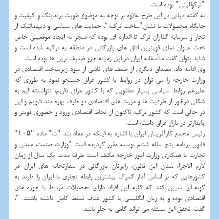
"تركوالیتی" بوده است.
به گفته دیانی در این طرح علاوه بر توجه به موضوع تقویت برندینگ و كیفیت و
جایگاه محصولات با نشان"ساخت تركیه"، حمایت های سیاسی و دیپلماتیك از
تجار و سرمایه گذاران ترك تا اندازه ای بوده كه منجر به ایجاد موقعیتی خاص
تحت عنوان تعلق قویترین اتاق های بازرگانی در منطقه به تركیه شده است و
شاید بتوان گفت متأسفانه ایران در این زمینه جزو ضعیف ترین ها بوده است.
وی ادامه داد: مصداق دیگری از ضعف های ناشی از نبود زیرساخت اقتصادی در
وزارت خارجه را می توان در روابط با كشور عراق جستجو نمود به طوری كه
علیرغم روابط سیاسی بسیار مطلوبی كه با كشور عراق داریم، نتوانسته ایم به
شكلی درخور از ظرفیت ها و مزیت های اقتصادی دو طرف بهره مند شویم و این
در حالی است كه كشور تركیه تاكنون از لحاظ اقتصادی ورود و حضوری قویتر و
پایدارتر در بازار عراق داشته است.
رئیس مجمع كارآفرینان ایران با اشاره به اینكه در مفاد بند "ت" ماده "۱۰۵"
قانون برنامه پنج ساله ششم توسعه مقرر گردیده است "وزارت صنعت، معدن و
تجارت با همكاری وزارت امور خارجه مكلف است ظرف مدت یك سال از زمان
لازم الاجراء شدن این قانون، رایزنان بازرگانی در سفارتخانه های ایران در
كشورهایی كه بر اساس آمار گمرك بیشترین رابطه تجاری با ایران را دارند به
گونه ای تعیین كند كه كلیه این افراد دارای تحصیلات مرتبط با حوزه های
اقتصادی بوده و به زبان انگلیسی یا كشور هدف تسلط كامل داشته باشند. "،
گفت: تحقق این مسئله می تواند گامی به جلو باشد.