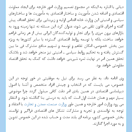
دیانی با اشاره به اینكه در مجموع تصمیم وزارت امور خارجه برای ایجاد معاونت
اقتصادی و اضافه شدن مأموریت و ساختار اقتصادی به مأموریت ها و ساختارهای
سیاسی و امنیتی این وزارت خانه اقدامی اولیه و زیربنایی برای تحقق اهداف پیش
گفته و اجرای قانون تلقی می شود، عنوان كرد: این مسئله نه تنها زمینه ورود به
بازارهای برون مرزی را برای تجار و تولیدكنندگان ایرانی بیش از هر زمانی فراهم
خواهد ساخت، بلكه با توسعه روابط اقتصادی گسترده با سایر كشورها به ویژه
بین بخش خصوصی، امكان تفاهم و توسعه و تسهیم منافع مشترك فی ما بین
گسترش یافته و به تحكیم روابط سیاسی ـ امنیتی نیز منجر خواهد شد و بلاشك
تحقق همین امر در نهایت ثمره شیرینی خواهد داشت كه كمك به تحقق اقتصاد
مقاومتی خواهد بود.
وی ادامه داد: به نظر می رسد برای نیل به موفقیتی در خور توجه در این
خصوص، می بایست كه در انتخاب و چینش افراد متخصص و آشنا با اصول
دیپلماسی اقتصادی در همین بادی امر دقت كافی مبذول گردد چرا موضوعی
بسیار مهم و همان خشت اول است كه باید به درستی بنا گذاشته شود. و انتظار
می رود وزارت امور خارجه و همین طور
وزارت صنعت، معدن و تجارت
با اعتقاد و
توجه به توانمندی و تجربه و مشاركت تشكل های اقتصادی فراگیر و توانمند
بخش خصوصی كشور، برنامه ای بلند مدت و حساب شده در این خصوص تدوین
و به مورد اجرا گذارند.