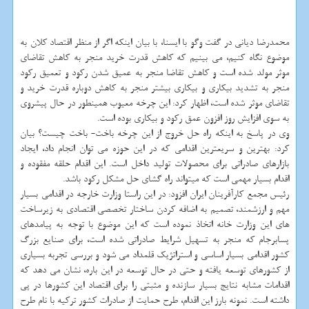
محمدرضا دیانی در گفت وگو با ایسنا، با بیان اینكه اگر از منظر اقتصاد كلان به
موضوع نگاه كنیم، می بینیم كه كاهش قدرت خرید منجر به كاهش تقاضای
موثر مولد شده است و كاهش تقاضا منجر به عمیق شدن ركود و تعمیق ركود
منجر به تشدید بیكاری و بیكاری بیشتر منجر به كاهش دوباره قدرت خرید و
تقاضای موثر شده است، اظهار كرد: این چرخه معیوب همینطور در حال پیشروی
به سوی افزایش روز افزون عمق ركود و بیكاری بوده است.
وی در پاسخ به اینكه راه حل خروج از این چرخه باخت- باخت چیست؟ بیان
كرد: بهترین و سریعترین اقدامی كه در این حوزه می توان انجام داد، ایجاد
بازارهای صادراتی برای محصولات تولید داخل است. این اقدام حلقه مفقوده و
اقدام بسیار مهمی است كه میتواند راه گشای حل مشكل ركود باشد.
رئیس مجمع كارآفرینان ایران افزود: در این راستا وزارت خارجه در اقدامی بسیار
مهم و ارزشمند، تصمیم به اضافه كردن ساختار تخصصی اقتصادی به زیرساخت
های این وزارت خانه اتخاذ نموده است كه این موضوع با توجه به پیامدهای
پسابرجام كه منجر به تسهیل شرایط صادراتی شده است، برای صنایع بزرگ
كشور اقدامی بسیار اساسی و استراتژیك قلمداد می شود و بررسی تجربه بسیاری
از كشورهای توسعه یافته و حتی در حال توسعه در این باره، نشان می دهد كه
اقدامات مشابه نتایج بسیار سازنده و مثبتی را برای اقتصاد این كشورها در پی
داشته است. نمونه بارز این اقدام، طرح حمایت از صادرات كشور تركیه با نام طرح