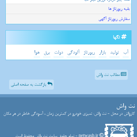
بقیه رپورتاژ ها
سفارش رپورتاژ آگهی
تگها
آب
تولید
بازار
رپورتاژ
آلودگی
دولت
برق
هوا
مطالب نت واش
بازگشت به صفحه اصلی
نت واش
کارواش در محل - نت واش: تمیزی خودرو در کمترین زمان ، آسودگی خاطر در هر مکان
netwash.ir - تمام حقوق سایت نت واش محفوظ است