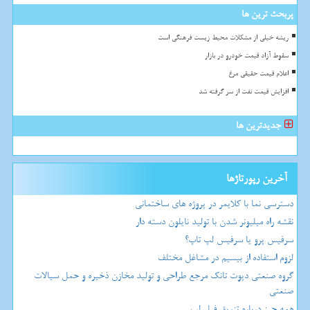
پربحث ترین ها
ریشه خیلی از مشکلات محیط زیست فرهنگی است
سقوط آزاد قیمت خودرو در بازار
اعلام قیمت حقیقی مرغ
افزایش قیمت نفت از سر گرفته شد
جدیدترین ها
آخرین رپورتاژها
دسترسی نما با کلایمر در پروژه های ساختمانی
نقشه راه میلیونر شدن با تولید نایلون دسته دار
سرفیس پرو یا سرفیس لپ تاپ؟
لزوم استفاده از بیسیم در مشاغل مختلف
گروه صنعتی دپوت تانک مرجع طراحی و تولید مخازن ذخیره و حمل سیالات
صنعتی
همه چیز درباره تزریق فیلر لب