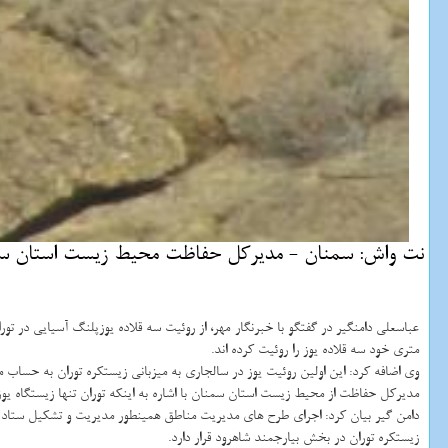
نت واش: سمنان - مدیركل حفاظت محیط زیست استان سمنان
متری خود سه قلاده یوز را روئیت كرده اند.
وی اضافه كرد: این اولین روئیت یوز در سالجاری به میزبانی زیستكره توران به حساب م
مدیركل حفاظت از محیط زیست استان سمنان با اشاره به اینكه توران تنها زیستگاه یوز
دامن گیر بیان كرد: اجرای طرح های مدیریت مناطق همینطور مدیریت و تشكیل ستاد سا
زیستكره توران در بخش بیارجمند شاهرود قرار دارد.