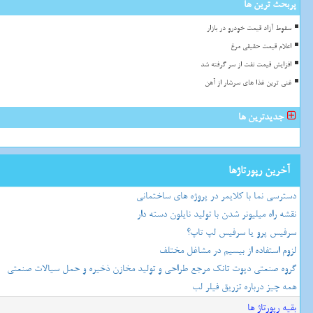
پربحث ترین ها
سقوط آزاد قیمت خودرو در بازار
اعلام قیمت حقیقی مرغ
افزایش قیمت نفت از سر گرفته شد
غنی ترین غذا های سرشار از آهن
جدیدترین ها
آخرین رپورتاژها
دسترسی نما با کلایمر در پروژه های ساختمانی
نقشه راه میلیونر شدن با تولید نایلون دسته دار
سرفیس پرو یا سرفیس لپ تاپ؟
لزوم استفاده از بیسیم در مشاغل مختلف
گروه صنعتی دپوت تانک مرجع طراحی و تولید مخازن ذخیره و حمل سیالات صنعتی
همه چیز درباره تزریق فیلر لب
بقیه رپورتاژ ها