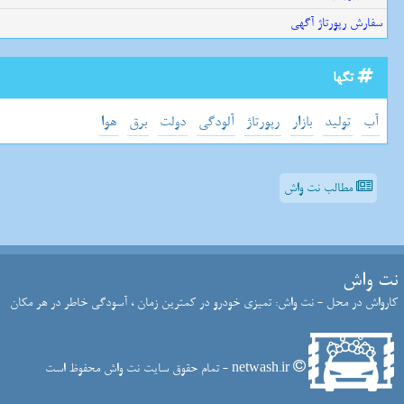
سفارش رپورتاژ آگهی
تگها
آب
تولید
بازار
رپورتاژ
آلودگی
دولت
برق
هوا
مطالب نت واش
نت واش
کارواش در محل - نت واش: تمیزی خودرو در کمترین زمان ، آسودگی خاطر در هر مکان
netwash.ir - تمام حقوق سایت نت واش محفوظ است