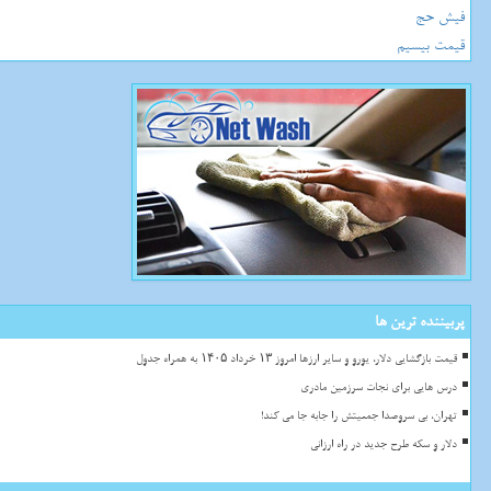
فیش حج
قیمت بیسیم
پربیننده ترین ها
قیمت بازگشایی دلار، یورو و سایر ارزها امروز ۱۳ خرداد ۱۴۰۵ به همراه جدول
درس هایی برای نجات سرزمین مادری
تهران، بی سروصدا جمعیتش را جابه جا می کند!
دلار و سکه طرح جدید در راه ارزانی