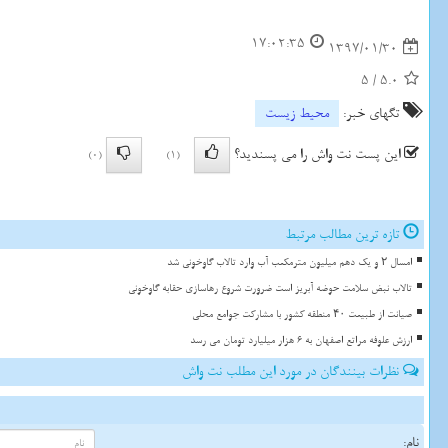
17:02:35
1397/01/30
5
/
5.0
تگهای خبر:
محیط زیست
این پست نت واش را می پسندید؟
(0)
(1)
تازه ترین مطالب مرتبط
امسال ۲ و یک دهم میلیون مترمکعب آب وارد تالاب گاوخونی شد
تالاب نبض سلامت حوضه آبریز است ضرورت شروع رهاسازی حقابه گاوخونی
صیانت از طبیعت ۴۰ منطقه کشور با مشارکت جوامع محلی
ارزش علوفه مراتع اصفهان به 6 هزار میلیارد تومان می رسد
نظرات بینندگان در مورد این مطلب نت واش
نام: