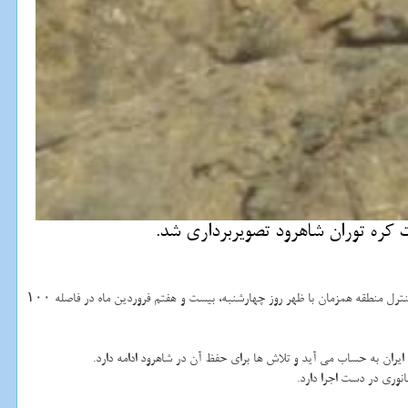
كره توران شاهرود تصویربرداری شد.
عباسعلی دامنگیر در گفتگو با خبرنگار مهر، از روئیت سه قلاده یوزپلنگ آسیایی در توران شاهرود اطلاع داد و بیان كرد: پارك ملی توران حوزه محیط بانی دلبر در جریان گشت وكنترل منطقه همزمان با ظهر روز چهارشنبه، بیست و هفتم فروردین ماه در فاصله ۱۰۰
یران به حساب می آید و تلاش ها برای حفظ آن در شاهرود ادامه دارد.
وری در دست اجرا دارد.