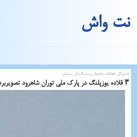
نت واش
مدیركل حفاظت محیط زیست استان سمنان:
۳ قلاده یوزپلنگ در پارك ملی توران شاهرود تصویربرداری شد