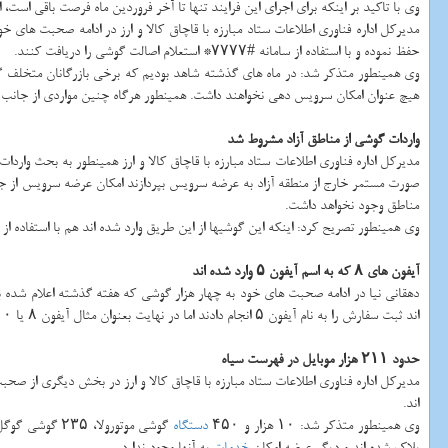
وی با تاكید بر اینكه برای اجرای این فرایند تنها تا آخر فروردین ماه فرصت باقی است، 
مدیركل اداره فناوری اطلاعات ستاد مبارزه با قاچاق كالا و ارز در ادامه صحبت های خو
حفظ نموده و با استفاده از سامانه #۷۷۷۷* استعلام اصالت گوشی را دریافت كنند.
وی همینطور متذكر شد: در ماه های گذشته شاهد بودیم كه برخی بازرگانان متخلف گوشیه
هیچ عنوان امكان سرویس دهی نخواهند داشت. همینطور هرگاه چنین مواردی از جانب 
واردات گوشی از مناطق آزاد مشروط شد
مدیركل اداره فناوری اطلاعات ستاد مبارزه با قاچاق كالا و ارز همینطور به بحث واردا
مناطق وجود نخواهد داشت.
وی همینطور تصریح كرد: اینكه این گوشیها از این طریق وارد شده اند هم با استفاده از
آیفون های ۸ كه به اسم آیفون ۵ وارد شده اند
دهقانی نیا در ادامه صحبت های خود به چهار هزار گوشی كه هفته گذشته اعلام شده بود
اند ثبت سفارش را به نام آیفون ۵ انجام دادند اما در نهایت بعنوان مثال آیفون ۸ یا ۱۰ وارد كرده اند.
حدود ۲۱۱ هزار موبایل در فهرست سیاه
اند.
وی همینطور متذكر شد: ۱۰ هزار و ۴۵۰
دستگاه
گوشی موتورولا، ۲۳۵ گوشی گوگل، ۹۲۳ گوشی بلك بری، ۲۰ هزار و ۷۵۴
بلاك شده اند و دیگر عرضه امكان
خدمات
به آنها وجود ندارد.