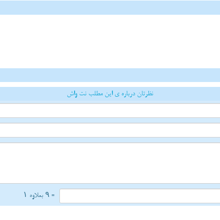
نظرتان درباره ی این مطلب نت واش
= ۹ بعلاوه ۱