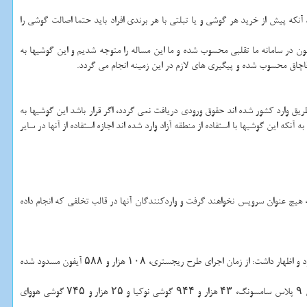
د آنكه پیش از خرید هر گوشی و یا تبلتی با هر برندی افراد باید حتما اصالت گوشی را
نون در سامانه ما تقلبی محسوب شده و ما این مساله را متوجه شدیم و این گوشیها به
اق محسوب شده و پیگیری های لازم در این زمینه انجام می گردد.
 طریق وارد كشور شده اند حقوق ورودی دریافت نمی گردد، اگر قرار باشد این گوشیها به
ر نخواهد شد. البته به مدت ۹۰ روز این امكان وجود خواهد داشت اما با عنایت به آنكه این گوشیها با استفاده از منطقه آزاد وارد شده اند اجازه استفاده از آنها در سایر
ه هیچ عنوان سرویس نخواهند گرفت و واردكنندگان آنها در قالب تخلفی كه انجام داده
مدیركل اداره فناوری اطلاعات ستاد مبارزه با قاچاق كالا و ارز در بخش دیگری از صحبت های خود به گوشیهای مختلفی كه وارد كشور شده اند اما اصالت آنها تایید نشده اشاره نمود و اظهار داشت: از زمان اجرای طرح ریجستری، ۱۰۸ هزار و ۵۸۸ آیفون مسدود شده
گوشی ال جی، ۷۹ گوشی اس ۹ و اس ۹ پلاس سامسونگ، ۴۳ هزار و ۹۴۴ گوشی نوكیا و ۲۵ هزار و ۷۴۵ گوشی هووای