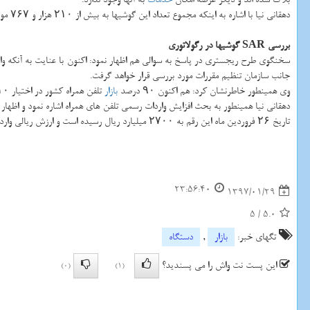
دهقانی نیا با اشاره به اینكه مجموع تعداد این گوشیها به بیش از ۲۱۰ هزار و ۷۶۷ مورد می رسد، اظهار داشت: این گوشیها اكنون در فهرست سیاه قرار گرفته و امكان برقراری تماس و دریافت سرویس از آنها وجود ندارد.
بررسی SAR گوشیها در رگولاتوری
سخنگوی طرح ریجستری در پاسخ به سوالی هم اظهار نمود: اكنون با عنایت به آنكه و
جانب سازمان تنظیم مقررات مورد بررسی قرار خواهد گرفت.
وی همینطور خاطرنشان كرد: هم اكنون ۹۰ درصد
بازار
تلفن همراه كشور در اختیار ۱۰ برند و عمده این
دهقانی نیا همینطور به بحث افزایش واردات رسمی تلفن های همراه اشاره نمود و اظهار داش
تاریخ ۲۶ فروردین ماه این رقم به ۲۷۰۰ میلیارد ریال رسیده است و ارزش ریالی واردات صورت گرفته در این بخش ۱۵ هزار میلیارد ارزیابی می گردد.
23:56:40
1397/01/29
5
/
5.0
تگهای خبر:
بازار
,
دستگاه
این پست نت واش را می پسندید؟
(0)
(1)