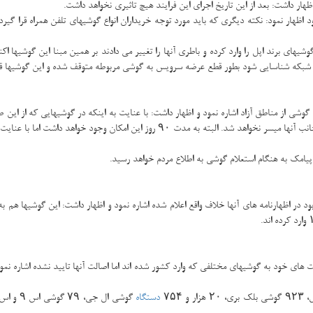
اظهار داشت: بعد از این تاریخ اجرای این فرایند هیچ تاثیری نخواهد داشت.
د اظهار نمود: نكته دیگری كه باید مورد توجه خریداران انواع گوشیهای تلفن همراه قرا گیر
ای برند اپل را وارد كرده و باطری آنها را تغییر می دادند بر همین مبنا این گوشیها اك
شبكه شناسایی شود بطور قطع عرضه سرویس به گوشی مربوطه متوقف شده و این گوشیها قاچ
ت گوشی از مناطق آزاد اشاره نمود و اظهار داشت: با عنایت به اینكه در گوشیهایی كه از این
صورت مستمر خارج از منطقه آزاد به عرضه سرویس بپردازند امكان عرضه سرویس از جانب آنها میس
 پیامك به هنگام استعلام گوشی به اطلاع مردم خواهد رسید.
 در اظهارنامه های آنها خلاف واقع اعلام شده اشاره نمود و اظهار داشت: این گوشیها هم ب
دستگاه