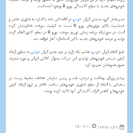
خودروهای جدید با سطح آلایندگی یورو ۵ بوجود آمده است.
مدیرعامل گروه صنعتی ایران
خودرو
در ادامه این نامه با اشاره به فناوری خاص و
حساسیت بالای موتورهای یورو ۵ نسبت به كیفیت سوخت خاطرنشان كرده
است: در صورتیكه برنامه زمانی توزیع سوخت یورو ۵ در سطح كشور اعلام گردد
تولید و عرضه خودروهای جدید با این استاندارد آغاز خواهد شد.
طبق اعلام ایران
خودرو
، هاشم یكه زارع بر عزم جدی ایران
خودرو
به منظور ارتقاء
كیفی مستمر خودروهای تولیدی این شركت بعنوان كالایی ایرانی و مورد مصرف
عموم هموطنان تصریح كرد.
پیشتر وزرای بهداشت و درمان، نفت و رییس سازمان حفاظت محیط زیست در
سخنانی با انتقاد از سطح فناوری خودروهای ساخت داخل بر لزوم ارتقاء كیفی
خودروها و كاهش اثرات آلایندگی آنها تاكید كرده بودند.
15:09:10
1397/01/22