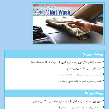
پربیننده ترین ها
قیمت بازگشایی دلار، یورو و سایر ارزها امروز ۱۳ خرداد ۱۴۰۵ به همراه جدول
درس هایی برای نجات سرزمین مادری
تهران، بی سروصدا جمعیتش را جابه جا می کند!
نقشه راه میلیونر شدن با تولید نایلون دسته دار
پربحث ترین ها
شروع پروسه جذب سرمایه گذار برای راه اندازی زباله سوز ۳۰۰ تنی اصفهان
ریشه خیلی از مشکلات محیط زیست فرهنگی است