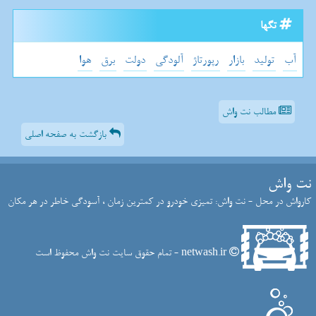
تگها
آب
تولید
بازار
رپورتاژ
آلودگی
دولت
برق
هوا
مطالب نت واش
بازگشت به صفحه اصلی
نت واش
کارواش در محل - نت واش: تمیزی خودرو در کمترین زمان ، آسودگی خاطر در هر مکان
netwash.ir - تمام حقوق سایت نت واش محفوظ است