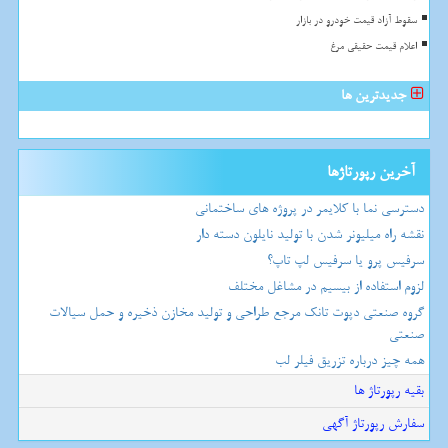
سقوط آزاد قیمت خودرو در بازار
اعلام قیمت حقیقی مرغ
جدیدترین ها
آخرین رپورتاژها
دسترسی نما با کلایمر در پروژه های ساختمانی
نقشه راه میلیونر شدن با تولید نایلون دسته دار
سرفیس پرو یا سرفیس لپ تاپ؟
لزوم استفاده از بیسیم در مشاغل مختلف
گروه صنعتی دپوت تانک مرجع طراحی و تولید مخازن ذخیره و حمل سیالات
صنعتی
همه چیز درباره تزریق فیلر لب
بقیه رپورتاژ ها
سفارش رپورتاژ آگهی