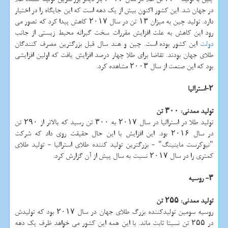
در جهان شد. این كشور اكنون بیش از یك دهه است كه این جایگاه را در اختیار
دارد. تولید چین به میزان ۱۳ تن در سال ۲۰۱۷ كاهش پیدا كرد كه تصور می
رود این كاهش به علت افزایش مقررات سخت گیرانه محیط زیستی از جانب
دولت
این كشور بوده است. چین و هند سال قبل بزرگترین مصرف كنندگان
طلای جهان بودند. تقاضا برای طلا چهار درصد افزایش یافت كه اولین افزایشی
بود كه این صنعت از سال ۲۰۰۳ مشاهده كرد.
۲-استرالیا
تولید معدنی: ۳۰۰ تن
تولید طلا در استرالیا در سال ۲۰۱۷ به ۳۰۰ تن رسید كه بالاتر از ۲۹۰ تن
در سال ۲۰۱۶ بود. این افزایش با این حال حقیقت روی داد كه شركت
"نیوكرست ماینینگ" - بزرگترین تولید كننده طلای استرالیا - تولید طلای
كمتری را در سال ۲۰۱۷ نسبت به سال پیش از آن گزارش كرد.
۳- روسیه
تولید معدنی: ۲۵۵ تن
روسیه سومین تولیدكننده بزرگ طلای جهان در سال ۲۰۱۷ بود كه تولیدش
در ۲۵۵ تن نسبتا ثابت ماند. با این همه این كشور می خواهد ظرف یك دهه