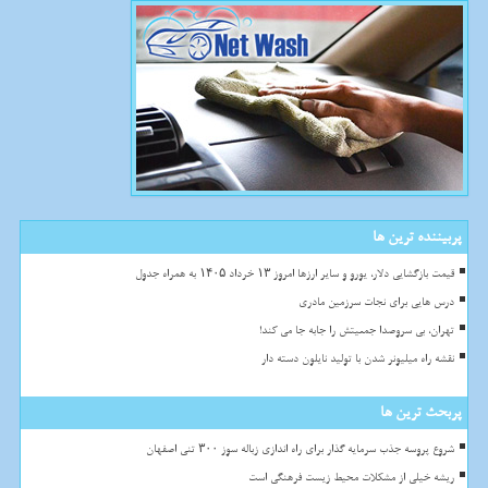
پربیننده ترین ها
قیمت بازگشایی دلار، یورو و سایر ارزها امروز ۱۳ خرداد ۱۴۰۵ به همراه جدول
درس هایی برای نجات سرزمین مادری
تهران، بی سروصدا جمعیتش را جابه جا می کند!
نقشه راه میلیونر شدن با تولید نایلون دسته دار
پربحث ترین ها
شروع پروسه جذب سرمایه گذار برای راه اندازی زباله سوز ۳۰۰ تنی اصفهان
ریشه خیلی از مشکلات محیط زیست فرهنگی است