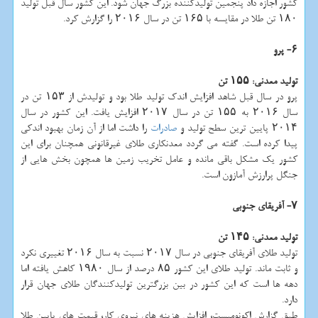
كشور اجازه داد پنجمین تولیدكننده بزرگ جهان شود. این كشور سال قبل تولید
۱۸۰ تن طلا در مقایسه با ۱۶۵ تن در سال ۲۰۱۶ را گزارش كرد.
۶- پرو
تولید معدنی: ۱۵۵ تن
پرو در سال قبل شاهد افزایش اندك تولید طلا بود و تولیدش از ۱۵۳ تن در
سال ۲۰۱۶ به ۱۵۵ تن در سال ۲۰۱۷ افزایش یافت. این كشور در سال
۲۰۱۴ پایین ترین سطح تولید و
صادرات
را داشت اما از آن زمان بهبود اندكی
پیدا كرده است. گفته می گردد معدنكاری طلای غیرقانونی همچنان برای این
كشور یك مشكل باقی مانده و عامل تخریب زمین ها همچون بخش هایی از
جنگل پرارزش آمازون است.
۷- آفریقای جنوبی
تولید معدنی: ۱۴۵ تن
تولید طلای آفریقای جنوبی در سال ۲۰۱۷ نسبت به سال ۲۰۱۶ تغییری نكرد
و ثابت ماند. تولید طلای این كشور ۸۵ درصد از سال ۱۹۸۰ كاهش یافته اما
دهه ها است كه این كشور در بین بزرگترین تولیدكنندگان طلای جهان قرار
دارد.
طبق گزارش اكونومیست، افزایش هزینه های نیروی كار، قیمت های پایین طلا