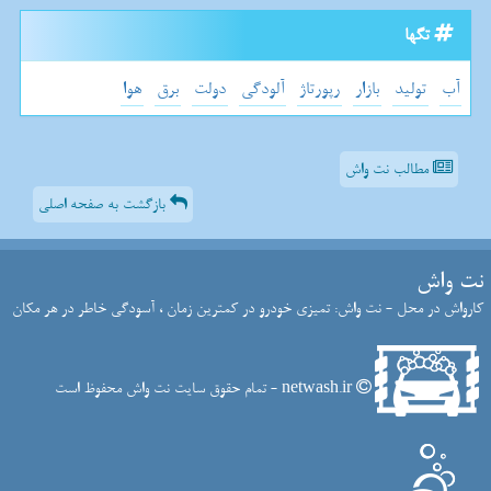
تگها
آب
تولید
بازار
رپورتاژ
آلودگی
دولت
برق
هوا
مطالب نت واش
بازگشت به صفحه اصلی
نت واش
کارواش در محل - نت واش: تمیزی خودرو در کمترین زمان ، آسودگی خاطر در هر مکان
netwash.ir - تمام حقوق سایت نت واش محفوظ است