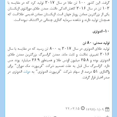
گرفت. این كشور ۱۰۰ تن طلا در سال ۲۰۱۷ تولید كرد كه در مقایسه با
۱۰۲ تن در سال ۲۰۱۶ كاهش اندكی داشت. معدن طلای مورانتوی ازبكستان
یكی از بزرگترین معادن روباز جهان است. ازبكستان معادن قدیمی طلا است كه
همچنان تولید دارند و شاهده سرمایه گذاری چندانی در اكتشاف نبوده است.
۱۰- اندونزی
تولید معدنی: ۸۰ تن
تولید طلای اندونزی در سال ۲۰۱۷ به ۸۰۰ تن رسید كه در مقایسه با سال
۲۰۱۶ تغییری نداشت و ثابت ماند. معدن گراسبرگ بزرگترین معدن طلای
اندونزی بوده و ۲۵.۸ میلیون اونس طلا و همینطور ۲۶.۹ میلیارد پوند مس
دارد. گراسبرگ سال قبل به علت تصمیم شركت "فریپورت مك موران" برای
واگذاری ۵۱ درصد از سهام شركت "فریپورت اندونزی" به
دولت
اندونزی در
صدر اخبار قرار گرفت.
22:03:15
1397/01/09