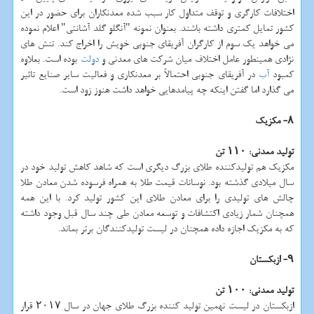
اختلافات كارگری و توقف متداول كار سبب شده معدنكاران برای حضور در این
كشور تمایل كمتری داشته باشند. بعنوان نمونه "آنگلو گلد آشانتی" اعلام نموده
می خواهد یك سوم از كارگران آفریقای جنوبی خویش را اخراج كند. تنش های
نژادی همینطور عامل اختلاف میان شركت های معدنی و
دولت
بوده است. بعلاوه
كمبود
آب
در آفریقای جنوبی احتمالاً بر معدنكاری و فعالیت سایر صنایع تاثیر
می گذارد اما گفتن اینكه چه پیامدهایی خواهد داشت هنوز زود است.
۸- مكزیك
تولید معدنی: ۱۱۰ تن
مكزیك هم تولیدكننده طلای بزرگ دیگری است كه شاهد كاهش تولید خود در
سال میلادی گذشته بود. نوسانات قیمت طلا به همراه فرسوده شدن معادن طلا
چالش های تولیدی را برای معادن طلای این كشور تولید كرد. با این همه
همچنان شمار زیادی اكتشافات و توسعه معادن طی چند سال قبل وجود داشته
كه به مكزیك اجازه داده همچنان در لیست تولیدكنندگان برتر بماند.
۹- ازبكستان
تولید معدنی: ۱۰۰ تن
ازبكستان در لیست نهمین تولید كننده بزرگ طلای جهان در سال ۲۰۱۷ قرار