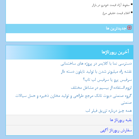
سقوط آزاد قیمت خودرو در بازار
اعلام قیمت حقیقی مرغ
جدیدترین ها
آخرین رپورتاژها
دسترسی نما با کلایمر در پروژه های ساختمانی
نقشه راه میلیونر شدن با تولید نایلون دسته دار
سرفیس پرو یا سرفیس لپ تاپ؟
لزوم استفاده از بیسیم در مشاغل مختلف
گروه صنعتی دپوت تانک مرجع طراحی و تولید مخازن ذخیره و حمل سیالات
صنعتی
همه چیز درباره تزریق فیلر لب
بقیه رپورتاژ ها
سفارش رپورتاژ آگهی