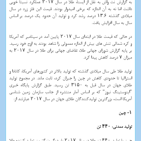
به گزارش نت واش به نقل از ایسنا، طلا در سال ۲۰۱۷ عملكرد نسبتاً خوبی
داشت اما نه به آن اندازه كه برخی امیدوار بودند. قیمت این فلز زرد در سال
میلادی گذشته ۱۳.۶ درصد رشد كرد و تولید آن حدود یك درصد بر اساس
سال به سال افزایش یافت.
در حالی كه قیمت طلا در ابتدای سال ۲۰۱۷ پایین آمد در سپتامبر كه آمریكا
و كره شمالی تنش های بیش از اندازه معمولی را شاهد بودند به اوج خود رسید.
بر پایه گزارش شورای جهانی طلا، تقاضای جهانی برای طلا در سال ۲۰۱۷ به
میزان ۷ درصد كاهش پیدا كرد.
تولید طلا طی سال میلادی گذشته كه تولید بالاتر در كشورهای آمریكا، كانادا و
استرالیا تا حدودی كاهش در چین را جبران كرد، ثابت ماند. در مجموع تولید
طلای جهان در سال قبل به ۳۱۵۰ تن رسید. طبق گزارش پایگاه خبری
"اینوستینگ نیوز" كه بر اساس آمار منتشره از جانب سازمان زمین شناسی
آمریكا است، بزرگترین تولیدكنندگان طلای جهان در سال ۲۰۱۷ عبارتند از:
۱- چین
تولید معدنی: ۴۴۰ تن
چین با تولید ۴۴۰ تن طلا در سال ۲۰۱۷ بار دیگر بزرگترین تولید كننده طلا