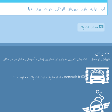
آب
تولید
بازار
رپورتاژ
آلودگی
دولت
برق
هوا
مطالب نت واش
نت واش
کارواش در محل - نت واش: تمیزی خودرو در کمترین زمان ، آسودگی خاطر در هر مکان
netwash.ir - تمام حقوق سایت نت واش محفوظ است