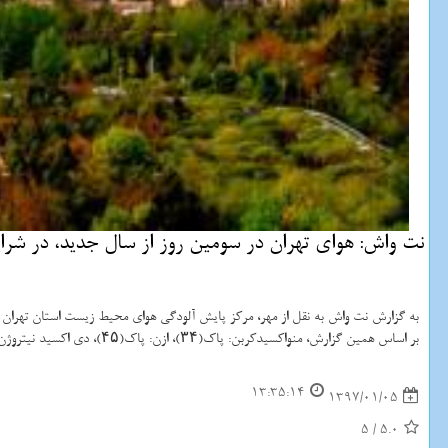
نت واش: هوای تهران در سومین روز از سال جدید، در شرای
به گزارش نت واش به نقل از مهر، مركز پایش آلودگی هوای محیط زیست استان تهران اعلام نمود: وضعیت كیفی هوای تهران در ۲۴ ساعت گ
بر اساس همین گزارش، منواكسیدكربن: پاك(۳۴)، ازن: پاك(۴۵)، دی اكسید نیتروژن: سالم(۵۱)، دی اكسید گوگرد: پاك(۱۲)، ذرات معلق با قطر كمتر از ۱۰ میكرون: پاك(۳۱)، ذرات معلق با قطر كمتر از ۲.۵ میكرون: پاك(۴۵) است.
13:35:14
1397/01/05
5
/
5.0