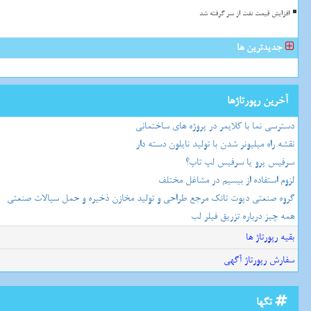
افزایش قیمت نفت از سر گرفته شد
جدیدترین ها
آخرین رپورتاژها
دسترسی نما با کلایمر در پروژه های ساختمانی
نقشه راه میلیونر شدن با تولید نایلون دسته دار
سرفیس پرو یا سرفیس لپ تاپ؟
لزوم استفاده از بیسیم در مشاغل مختلف
گروه صنعتی دپوت تانک مرجع طراحی و تولید مخازن ذخیره و حمل سیالات صنعتی
همه چیز درباره تزریق فیلر لب
بقیه رپورتاژ ها
سفارش رپورتاژ آگهی
تگها