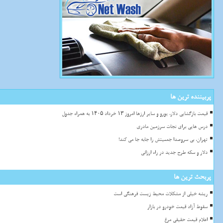
پربیننده ترین ها
قیمت بازگشایی دلار، یورو و سایر ارزها امروز ۱۳ خرداد ۱۴۰۵ به همراه جدول
درس هایی برای نجات سرزمین مادری
تهران، بی سروصدا جمعیتش را جابه جا می کند!
دلار و سکه طرح جدید در راه ارزانی
پربحث ترین ها
ریشه خیلی از مشکلات محیط زیست فرهنگی است
سقوط آزاد قیمت خودرو در بازار
اعلام قیمت حقیقی مرغ