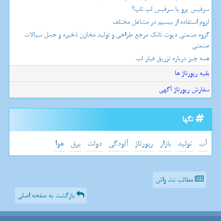
سرفیس پرو یا سرفیس لپ تاپ؟
لزوم استفاده از بیسیم در مشاغل مختلف
گروه صنعتی دپوت تانک مرجع طراحی و تولید مخازن ذخیره و حمل سیالات
صنعتی
همه چیز درباره تزریق فیلر لب
بقیه رپورتاژ ها
سفارش رپورتاژ آگهی
تگها
آب
تولید
بازار
رپورتاژ
آلودگی
دولت
برق
هوا
مطالب نت واش
بازگشت به صفحه اصلی