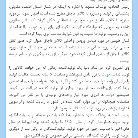
رئیس اتحادیه پوشاك مشهد با اشاره به اینكه در شعار امسال اقتصاد مقاوتی،
پشتیبانی از تولید و مبارزه با كالای قاچاق مطرح شده است، اظهار نمود: در مورد
مبارزه با كالای قاچاق در سطح عرضه اتفاقاتی شكل گرفت كه تاثیر مطلوبی
داشته به صورتی كه تولیدكنندگان ما انگیزه ای برای تولید دوباره یافته اند؛ از
این رو وضعیت تولید ما نسبت به قبل شرایط مناسب تری پیدا كرده است.
لسان طوسی در مورد مبادی ورودی و اصلی كالای قاچاق عنوان كرد: هنوز اتفاق
خاصی برای برورد با این مساله نیفتاده است؛ به همین جهت اگر جلوی ورود
كالای قاچاق از مبادی اصلی گرفته شود، دیگر نیازی به پیگیری در سطح عرضه
نیست.
وی تصریح كرد: در تمام دنیا یك تولیدكننده زمانی كه می خواهد كالایی را
تولید نماید،
دولت
با قرار دادن تسهیلات و معافیت 5 ساله نخست، مالیات تولید
را برای آن واحد تولیدی لحاظ می كند و اگر تسهیلات به واحد تولیدی اختصاص
پیدا كند، بازپرداخت بعد از بهره برداری از تولید كننده دریافت می گردد.
همینطور
دولت
ها انرژی مورد نیاز واحدهای تولیدی را در نظر می گیرند.
متاسفانه هیچگونه از این موارد گفته شده در كشور ما رعایت نشده و از سویی
فشارهای زیادی بر روی تولیدكنندگان ما وجود دارد.
رئیس اتحادیه پوشاك مشهد با اشاره به اینكه باید در حیطه تولید باید انگیزه
تولید شود، خاطرنشان كرد: از سال 1350 ما تولید كننده بوده ایم اما در سال
های اخیر با فعالیت چین در حوزه تولید، تولیدكنندگان ما یكی بعد از دیگری
عرصه تولید را ترك گفته اند. بایستی در این خصوص تولید انگیزه شود.