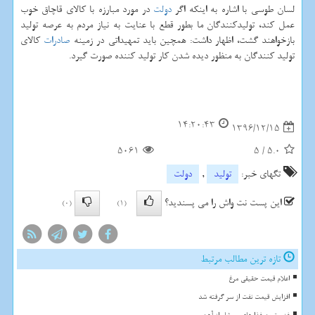
لسان طوسی با اشاره به اینكه اگر
دولت
در مورد مبارزه با كالای قاچاق خوب
عمل كند، تولیدكنندگان ما بطور قطع با عنایت به نیاز مردم به عرصه تولید
بازخواهند گشت، اظهار داشت: همچین باید تمهیداتی در زمینه
صادرات
كالای
تولید كنندگان به منظور دیده شدن كار تولید كننده صورت گیرد.
14:20:43
1396/12/15
5061
5
/
5.0
تگهای خبر:
تولید
,
دولت
این پست نت واش را می پسندید؟
(0)
(1)
تازه ترین مطالب مرتبط
اعلام قیمت حقیقی مرغ
افزایش قیمت نفت از سر گرفته شد