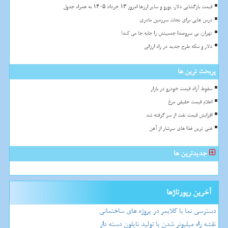
قیمت بازگشایی دلار، یورو و سایر ارزها امروز ۱۳ خرداد ۱۴۰۵ به همراه جدول
درس هایی برای نجات سرزمین مادری
تهران، بی سروصدا جمعیتش را جابه جا می کند!
دلار و سکه طرح جدید در راه ارزانی
پربحث ترین ها
سقوط آزاد قیمت خودرو در بازار
اعلام قیمت حقیقی مرغ
افزایش قیمت نفت از سر گرفته شد
غنی ترین غذا های سرشار از آهن
جدیدترین ها
آخرین رپورتاژها
دسترسی نما با کلایمر در پروژه های ساختمانی
نقشه راه میلیونر شدن با تولید نایلون دسته دار