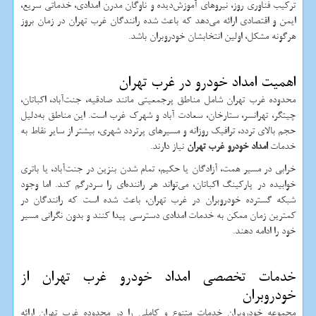
ترکیب فناوری روز، نیروهای آموزش‌دیده و ناوگان مدرن امدادی، خدماتی سریع،
ایمن و اقتصادی ارائه می‌دهد که باعث شده رانندگان غرب تهران در زمان بروز
هرگونه مشکل، اولین انتخابشان خودروبران باشد.
اهمیت امداد خودرو در غرب تهران
محدوده غرب تهران شامل مناطق پرجمعیتی مانند صادقیه، جنت‌آباد، اکباتان،
چیتگر، تهرانسر، ستارخان، سعادت آباد و شهرک غرب است. این مناطق به‌دلیل
حجم بالای تردد، ترافیک روزانه و مسیرهای پرتردد شهری، بیشتر از سایر نقاط به
خدمات
امداد خودرو غرب تهران
نیاز دارند.
خرابی در مسیر همت، آزادگان یا حکیم، تمام شدن بنزین در جنت‌آباد، یا باتری
خوابیده در پارکینگ اکباتان، می‌تواند هر راننده‌ای را سردرگم کند. اما وجود
شبکه گسترده خودروبران در غرب تهران، باعث شده است که رانندگان در
کمترین زمان ممکن به خدمات امدادی دسترسی پیدا کنند و بدون نگرانی مسیر
خود را ادامه دهند.
خدمات تخصصی امداد خودرو غرب تهران از
خودروبران
مجموعه خودروبران خدمات متنوع و کاملی را در محدوده غرب تهران ارائه