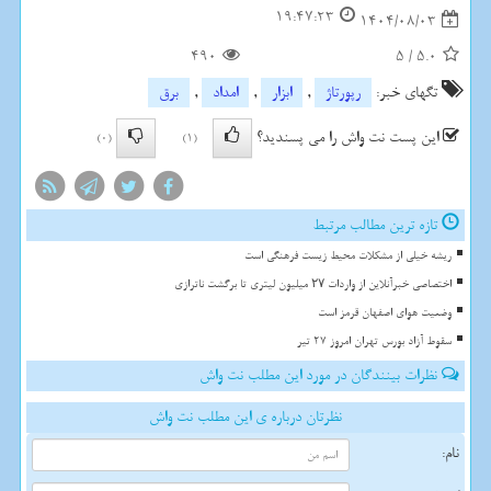
19:47:23
1404/08/03
490
5
/
5.0
تگهای خبر:
رپورتاژ
,
ابزار
,
امداد
,
برق
این پست نت واش را می پسندید؟
(0)
(1)
تازه ترین مطالب مرتبط
ریشه خیلی از مشکلات محیط زیست فرهنگی است
اختصاصی خبرآنلاین از واردات ۲۷ میلیون لیتری تا برگشت ناترازی
وضعیت هوای اصفهان قرمز است
سقوط آزاد بورس تهران امروز 27 تیر
نظرات بینندگان در مورد این مطلب نت واش
نظرتان درباره ی این مطلب نت واش
نام: