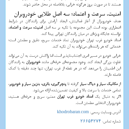
هستند تا در صورت بروز هرگونه خرابی، بلافاصله در محل حاضر شوند.
امنیت، سرعت و اعتماد؛ سه اصل طلایی خودروبران
هدف خودروبران از آغاز فعالیتش، ایجاد آرامش برای رانندگان در شرایط
اضطراری بوده است. این مجموعه با تکیه بر سه اصل
امنیت، سرعت و اعتماد
،
توانسته جایگاه ویژه‌ای در میان رانندگان تهرانی پیدا کند.
امداد خودرو غرب تهران خودروبران نماد خدمات سریع، دقیق و مطمئن است؛
خدماتی که هر راننده‌ای می‌تواند به آن تکیه کند.
خرابی خودرو در مسیر امری اجتناب‌ناپذیر است، اما واکنش درست به آن می‌تواند
تفاوت بزرگی ایجاد کند. وجود مجموعه‌ای حرفه‌ای مانند
خودروبران
به رانندگان
این اطمینان را می‌دهد که در هر نقطه از غرب تهران، تنها چند دقیقه با کمک
فاصله دارند.
از
مکانیک سیار و دیاگ سیار
گرفته تا
پنچرگیری، باتری، بنزین سیار و خودروبر
،
تمامی خدمات با سرعت بالا و کیفیت تضمین‌شده ارائه می‌شود.
اگر به دنبال یک
امداد خودرو غرب تهران
معتبر، سریع و حرفه‌ای هستید،
خودروبران انتخابی مطمئن است.
آدرس وبسایت رسمی:
khodrobaran.com
شماره تماس:
۲۶۶۵۴۲۷۴