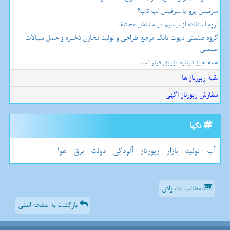
سرفیس پرو یا سرفیس لپ تاپ؟
لزوم استفاده از بیسیم در مشاغل مختلف
گروه صنعتی دپوت تانک مرجع طراحی و تولید مخازن ذخیره و حمل سیالات
صنعتی
همه چیز درباره تزریق فیلر لب
بقیه رپورتاژ ها
سفارش رپورتاژ آگهی
تگها
آب
تولید
بازار
رپورتاژ
آلودگی
دولت
برق
هوا
مطالب نت واش
بازگشت به صفحه اصلی