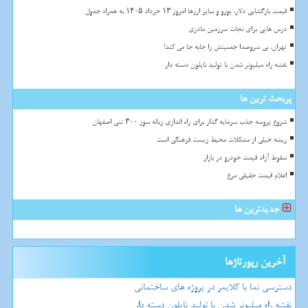
قیمت بازگشایی دلار، یورو و سایر ارزها امروز ۱۳ خرداد ۱۴۰۵ به همراه جدول
درس هایی برای نجات سرزمین مادری
تهران، بی سروصدا جمعیتش را جابه جا می کند!
نقشه راه میلیونر شدن با تولید نایلون دسته دار
پربحث ترین ها
شروع پروسه جذب سرمایه گذار برای راه اندازی زباله سوز ۳۰۰ تنی اصفهان
ریشه خیلی از مشکلات محیط زیست فرهنگی است
سقوط آزاد قیمت خودرو در بازار
اعلام قیمت حقیقی مرغ
جدیدترین ها
آخرین رپورتاژها
دسترسی نما با کلایمر در پروژه های ساختمانی
نقشه راه میلیونر شدن با تولید نایلون دسته دار