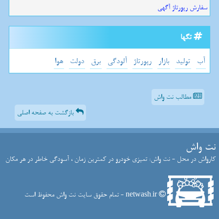
سفارش رپورتاژ آگهی
تگها
آب
تولید
بازار
رپورتاژ
آلودگی
برق
دولت
هوا
مطالب نت واش
بازگشت به صفحه اصلی
نت واش
کارواش در محل - نت واش: تمیزی خودرو در کمترین زمان ، آسودگی خاطر در هر مکان
netwash.ir - تمام حقوق سایت نت واش محفوظ است