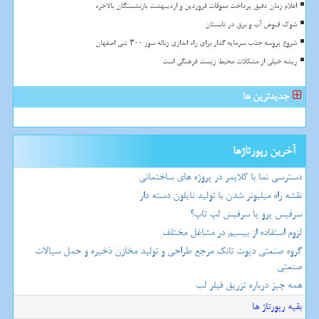
اعلام زمان دقیق پرداخت معوقات فروردین و اردیبهشت بازنشستگان بالاخره
شوک قبوض آب و برق در تابستان
شروع پروسه جذب سرمایه گذار برای راه اندازی زباله سوز ۳۰۰ تنی اصفهان
ریشه خیلی از مشکلات محیط زیست فرهنگی است
جدیدترین ها
آخرین رپورتاژها
دسترسی نما با کلایمر در پروژه های ساختمانی
نقشه راه میلیونر شدن با تولید نایلون دسته دار
سرفیس پرو یا سرفیس لپ تاپ؟
لزوم استفاده از بیسیم در مشاغل مختلف
گروه صنعتی دپوت تانک مرجع طراحی و تولید مخازن ذخیره و حمل سیالات
صنعتی
همه چیز درباره تزریق فیلر لب
بقیه رپورتاژ ها