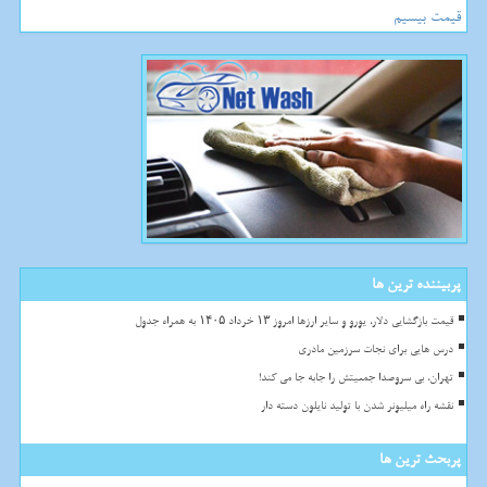
قیمت بیسیم
پربیننده ترین ها
قیمت بازگشایی دلار، یورو و سایر ارزها امروز ۱۳ خرداد ۱۴۰۵ به همراه جدول
درس هایی برای نجات سرزمین مادری
تهران، بی سروصدا جمعیتش را جابه جا می کند!
نقشه راه میلیونر شدن با تولید نایلون دسته دار
پربحث ترین ها