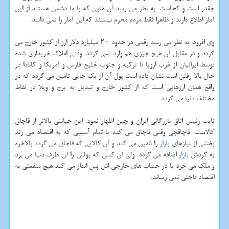
چقدر است و كجاست. به نظر می رسد آن هایی كه با ما دشمن هستند از این
آمار اطلاع دارند و ظاهرا فقط مردم محرم نیستند كه این آمار را نمی دانند.
وی افزود: به نظر می رسد رقمی در حدود ۲۰ میلیارد دلار ارز از كشور خارج می
گردد و در مقابل آن هیچ چیزی هم وارد نمی گردد. وقتی املاك خریداری شده
توسط ایرانیان از غرب اروپا تا تركیه و جنوب خلیج فارس و آمریكا و كانادا در
حال بالا رفتن است نشان داده است پول آن از یك جایی تامین می گردد كه در
واقع همان ارزهایی است كه از كشور خارج و تبدیل به برج و ویلا در نقاط
مختلف دنیا می گردد.
نایب رئیس اتاق بازرگانی ایران و چین اظهار نمود: این خیانتی بالاتر از قاچاق
كالاست. قاچاقچی وقتی قاچاق می كند با تمام آسیبی كه به اقتصاد می زند
بخشی از نیازهای
بازار
را تامین می كند و آن كالایی كه قاچاق می گردد بالاخره
به گردش
بازار
اضافه می گردد. ولی آن كسی كه پولش را آن طرف دنیا می برد
و ملك می خرد یا در حساب های خارجی اش پس انداز می كند هیچ منفعتی به
اقتصاد داخلی نمی رساند.