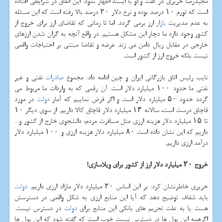
مجیدرضا حریری در گفت وگو با ایسنا، اظهار نمود: این اتفاق در شرایطی افتاده
است كه تورم ۱۰ درصد بوده و نرخ دلار ۲۰ درصد بالا رفته است كه این مسئله
به عدم مدیریت
بازار
ارز برمی گردد. اما تا زمانی كه تقاضای ارز برای خروج از
كشور وجود دارد ما دچار این مشكل هستیم. در واقع آنچه به گران شدن ارزهای
خارجی در مقابل ریال دامن می زند عرضه و تقاضا مبتنی بر احتیاجات واقعی
نیست بلكه خروج ارز از كشور است.
نایب رئیس اتاق بازرگانی ایران و چین ادامه داد: مجموع
صادرات
نفتی و غیر
نفتی ما حدود ۱۰۰ میلیارد دلار است. آن رقمی كه به واردات ما مربوط می
گردد حدود ۵۰ میلیارد دلار است و اگر فرض نماییم كه آمار
دولت
در مورد
قاچاق درست است، سالانه ۱۳ میلیارد دلار قاچاق كالا داریم. از سوی دیگر ۱۰
تا ۱۵ میلیارد دلار هزینه ارزی مثل مسافرت مردم، دانشجوی خارج از كشور و...
داریم كه این نشان داده است ۸۰ میلیارد دلار هزینه ارزی و ۱۰۰ میلیارد دلار
درآمد ارزی داریم.
خروج ۲۰ میلیارد دلار ارز از كشور برای ویلاسازی!
حریری خاطرنشان كرد: بر این اساس ۲۰ میلیارد دلار مازاد ارزی داریم.
دولت
باید شفاف توضیح دهد كه آیا این منابع ارزی به شكل واقعی در دسترسش
هست یا به علت تحریم های بانكی این منابع برای
دولت
در دسترس نیست.
اگرهمه این پول ها در دسترس نیست خوب است كه گفته شود كه این پول ها