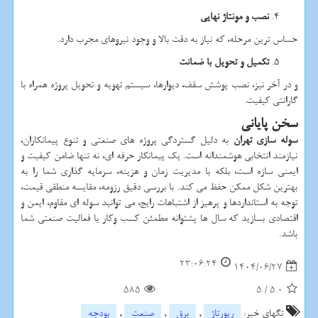
نصب و مونتاژ نهایی
حساس ترین مرحله، که نیاز به دقت بالا و وجود نیروهای مجرب دارد.
تکمیل و تحویل با ضمانت
و در آخر نیز، نصب پوشش سقف، دیوارها، سیستم تهویه و تحویل پروژه همراه با
گارانتی کیفیت.
سخن پایانی
سوله سازی تهران
به دلیل گستردگی پروژه های صنعتی و تنوع پیمانکاران،
نیازمند انتخابی هوشمندانه است. یک پیمانکار حرفه ای، نه تنها ضامن کیفیت و
ایمنی سازه است، بلکه با مدیریت زمان و هزینه، سرمایه گذاری شما را به
بهترین شکل ممکن حفظ می کند. با بررسی دقیق رزومه، مقایسه منطقی قیمت،
توجه به استانداردها و پرهیز از اشتباهات رایج، می توانید سوله ای مقاوم، ایمن و
اقتصادی بسازید که سال ها پشتوانه مطمئن کسب وکار یا فعالیت صنعتی شما
باشد.
23:06:24
1404/06/27
585
5
/
5.0
تگهای خبر:
رپورتاژ
,
برق
,
صنعت
,
بودجه