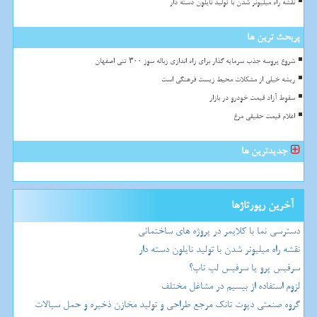
نقشه راه میلیونر شدن با تولید نایلون دسته دار
پربحث ترین ها
شروع پروسه جذب سرمایه گذار برای راه اندازی زباله سوز ۳۰۰ تنی اصفهان
ریشه خیلی از مشکلات محیط زیست فرهنگی است
سقوط آزاد قیمت خودرو در بازار
اعلام قیمت حقیقی مرغ
جدیدترین ها
آخرین رپورتاژها
دسترسی نما با کلایمر در پروژه های ساختمانی
نقشه راه میلیونر شدن با تولید نایلون دسته دار
سرفیس پرو یا سرفیس لپ تاپ؟
لزوم استفاده از بیسیم در مشاغل مختلف
گروه صنعتی دپوت تانک مرجع طراحی و تولید مخازن ذخیره و حمل سیالات