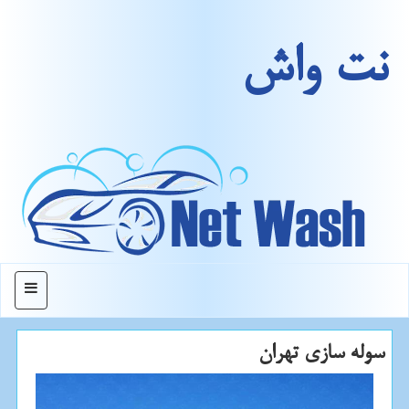
نت واش
منو
سوله سازی تهران