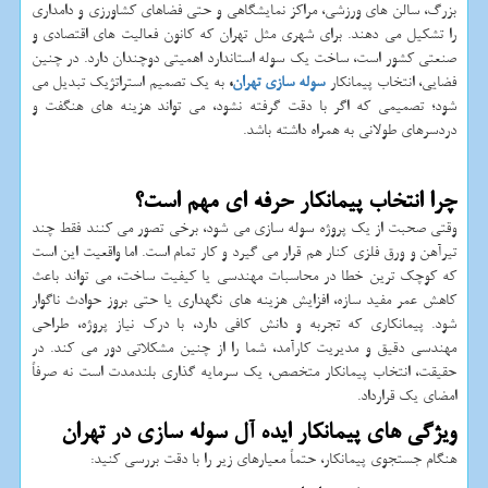
بزرگ، سالن های ورزشی، مراکز نمایشگاهی و حتی فضاهای کشاورزی و دامداری
را تشکیل می دهند. برای شهری مثل تهران که کانون فعالیت های اقتصادی و
صنعتی کشور است، ساخت یک سوله استاندارد اهمیتی دوچندان دارد. در چنین
فضایی، انتخاب پیمانکار
سوله سازی تهران
،
به یک تصمیم استراتژیک تبدیل می
شود؛ تصمیمی که اگر با دقت گرفته نشود، می تواند هزینه های هنگفت و
دردسرهای طولانی به همراه داشته باشد.
چرا انتخاب پیمانکار حرفه ای مهم است؟
وقتی صحبت از یک پروژه سوله سازی می شود، برخی تصور می کنند فقط چند
تیرآهن و ورق فلزی کنار هم قرار می گیرد و کار تمام است. اما واقعیت این است
که کوچک ترین خطا در محاسبات مهندسی یا کیفیت ساخت، می تواند باعث
کاهش عمر مفید سازه، افزایش هزینه های نگهداری یا حتی بروز حوادث ناگوار
شود. پیمانکاری که تجربه و دانش کافی دارد، با درک نیاز پروژه، طراحی
مهندسی دقیق و مدیریت کارآمد، شما را از چنین مشکلاتی دور می کند. در
حقیقت، انتخاب پیمانکار متخصص، یک سرمایه گذاری بلندمدت است نه صرفاً
امضای یک قرارداد.
ویژگی های پیمانکار ایده آل سوله سازی در تهران
هنگام جستجوی پیمانکار، حتماً معیارهای زیر را با دقت بررسی کنید: