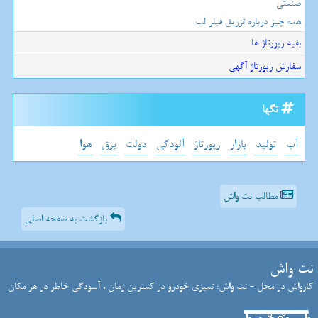
صنعتی
همه چیز درباره تزریق فیلر لب
بقیه رپورتاژ ها
سفارش رپورتاژ آگهی
تگها
آب
تولید
بازار
رپورتاژ
آلودگی
دولت
برق
هوا
مطالب نت واش
بازگشت به صفحه اصلی
نت واش
کارواش در محل - نت واش: تمیزی خودرو در کمترین زمان ، آسودگی خاطر در هر مکان