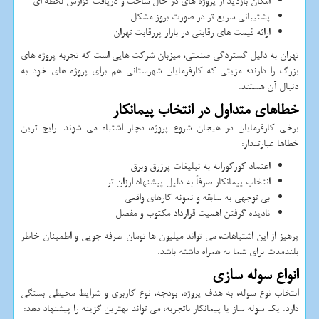
امکان بازدید از پروژه های در حال ساخت و دریافت گزارش لحظه ای
پشتیبانی سریع تر در صورت بروز مشکل
ارائه قیمت های رقابتی در بازار پررقابت تهران
تهران به دلیل گستردگی صنعتی، میزبان شرکت هایی است که تجربه پروژه های
بزرگ را دارند؛ مزیتی که کارفرمایان شهرستانی هم برای پروژه های خود به
دنبال آن هستند.
خطاهای متداول در انتخاب پیمانکار
برخی کارفرمایان در هیجان شروع پروژه، دچار اشتباه می شوند. رایج ترین
خطاها عبارتنداز:
اعتماد کورکورانه به تبلیغات پرزرق وبرق
انتخاب پیمانکار صرفاً به دلیل پیشنهاد ارزان تر
بی توجهی به سابقه و نمونه کارهای واقعی
نادیده گرفتن اهمیت قرارداد مکتوب و مفصل
پرهیز از این اشتباهات، می تواند میلیون ها تومان صرفه جویی و اطمینان خاطر
بلندمدت برای شما به همراه داشته باشد.
انواع سوله سازی
انتخاب نوع سوله، به هدف پروژه، بودجه، نوع کاربری و شرایط محیطی بستگی
دارد. یک سوله ساز یا پیمانکار باتجربه، می تواند بهترین گزینه را پیشنهاد دهد: