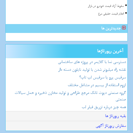
سقوط آزاد قیمت خودرو در بازار
اعلام قیمت حقیقی مرغ
جدیدترین ها
آخرین رپورتاژها
دسترسی نما با کلایمر در پروژه های ساختمانی
نقشه راه میلیونر شدن با تولید نایلون دسته دار
سرفیس پرو یا سرفیس لپ تاپ؟
لزوم استفاده از بیسیم در مشاغل مختلف
گروه صنعتی دپوت تانک مرجع طراحی و تولید مخازن ذخیره و حمل سیالات
صنعتی
همه چیز درباره تزریق فیلر لب
بقیه رپورتاژ ها
سفارش رپورتاژ آگهی