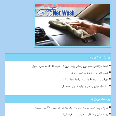
پربیننده ترین ها
قیمت بازگشایی دلار، یورو و سایر ارزها امروز ۱۳ خرداد ۱۴۰۵ به همراه جدول
درس هایی برای نجات سرزمین مادری
تهران، بی سروصدا جمعیتش را جابه جا می کند!
نقشه راه میلیونر شدن با تولید نایلون دسته دار
پربحث ترین ها
شروع پروسه جذب سرمایه گذار برای راه اندازی زباله سوز ۳۰۰ تنی اصفهان
ریشه خیلی از مشکلات محیط زیست فرهنگی است