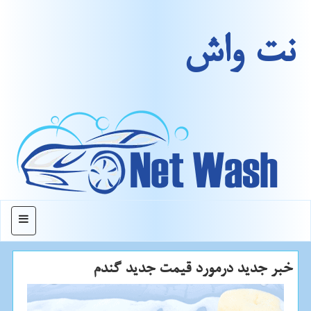
نت واش
منو
خبر جدید درمورد قیمت جدید گندم