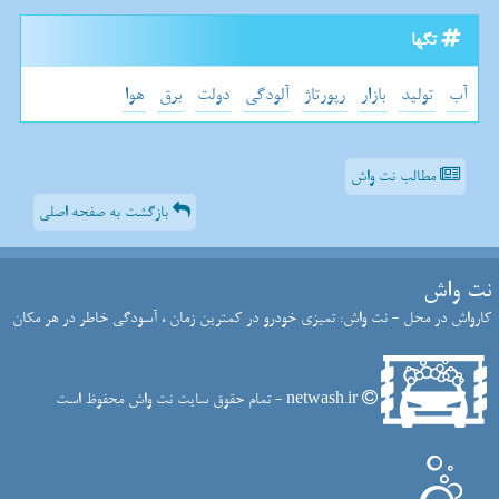
تگها
آب
تولید
بازار
رپورتاژ
آلودگی
دولت
برق
هوا
مطالب نت واش
بازگشت به صفحه اصلی
نت واش
کارواش در محل - نت واش: تمیزی خودرو در کمترین زمان ، آسودگی خاطر در هر مکان
netwash.ir - تمام حقوق سایت نت واش محفوظ است