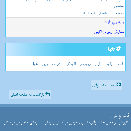
صنعتی
همه چیز درباره تزریق فیلر لب
بقیه رپورتاژ ها
سفارش رپورتاژ آگهی
تگها
آب
تولید
بازار
رپورتاژ
آلودگی
دولت
برق
هوا
مطالب نت واش
بازگشت به صفحه اصلی
نت واش
کارواش در محل - نت واش: تمیزی خودرو در کمترین زمان ، آسودگی خاطر در هر مکان