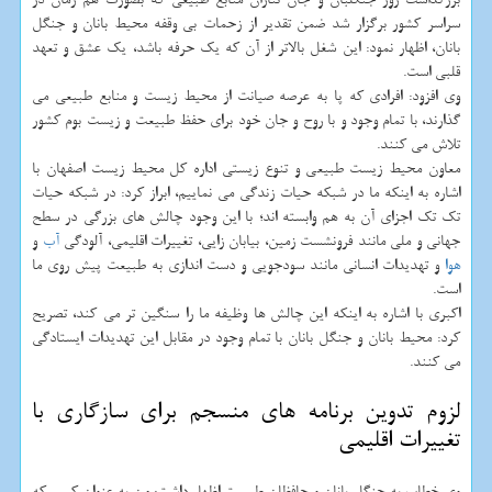
سراسر کشور برگزار شد ضمن تقدیر از زحمات بی وقفه محیط بانان و جنگل
بانان، اظهار نمود: این شغل بالاتر از آن که یک حرفه باشد، یک عشق و تعهد
قلبی است.
وی افزود: افرادی که پا به عرصه صیانت از محیط زیست و منابع طبیعی می
گذارند، با تمام وجود و با روح و جان خود برای حفظ طبیعت و زیست بوم کشور
تلاش می کنند.
معاون محیط زیست طبیعی و تنوع زیستی اداره کل محیط زیست اصفهان با
اشاره به اینکه ما در شبکه حیات زندگی می نماییم، ابراز کرد: در شبکه حیات
تک تک اجزای آن به هم وابسته اند؛ با این وجود چالش های بزرگی در سطح
جهانی و ملی مانند فرونشست زمین، بیابان زایی، تغییرات اقلیمی، آلودگی
آب
و
هوا
و تهدیدات انسانی مانند سودجویی و دست اندازی به طبیعت پیش روی ما
است.
اکبری با اشاره به اینکه این چالش ها وظیفه ما را سنگین تر می کند، تصریح
کرد: محیط بانان و جنگل بانان با تمام وجود در مقابل این تهدیدات ایستادگی
می کنند.
لزوم تدوین برنامه های منسجم برای سازگاری با
تغییرات اقلیمی
وی خطاب به جنگل بانان و حافظان طبیعت اظهار داشت: من به عنوان کسی که