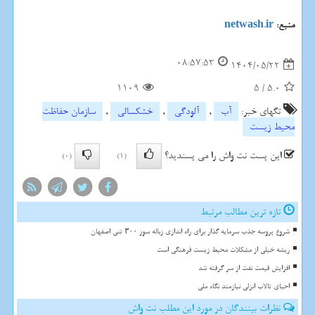
منبع:
netwash.ir
08:57:53
1404/05/22
1109
5
/
5.0
تگهای خبر:
آب
,
آلودگی
,
خشكسالی
,
سازمان حفاظت
محیط زیست
این پست نت واش را می پسندید؟
(0)
(1)
تازه ترین مطالب مرتبط
شروع پروسه جذب سرمایه گذار برای راه اندازی زباله سوز ۳۰۰ تنی اصفهان
ریشه خیلی از مشکلات محیط زیست فرهنگی است
افزایش قیمت نفت از سر گرفته شد
احیای تالاب انزلی نیازمند نگاه ملی
نظرات بینندگان در مورد این مطلب نت واش