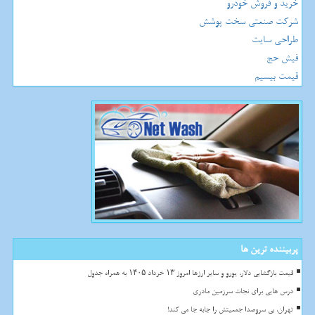
خرید و فروش خودرو
شرکت صنعتی سخت پوشش
طراحی سایت
فیش حج
قیمت بیسیم
پربیننده ترین ها
قیمت بازگشایی دلار، یورو و سایر ارزها امروز ۱۳ خرداد ۱۴۰۵ به همراه جدول
درس هایی برای نجات سرزمین مادری
تهران، بی سروصدا جمعیتش را جابه جا می کند!