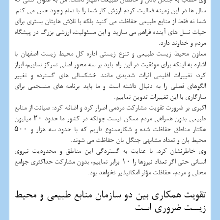
سال ها در این زمینه فعالیت کردم ارزش کار شما را با تمام وجود حس می کنم.
شما نه فقط از منابع طبیعی حفاظت می کنید بلکه با تلاش هایتان بستری برای
حیات نسل های آینده فراهم می سازید و این مسئولیت، ارزشی بزرگ در پیشگاه
مردم و خداوند دارد.
معاون محیط زیست طبیعی و تنوع زیستی اداره کل محیط زیست اصفهان با
اشاره به اینکه برای موفقیت در این راه باید بر سه محور اصلی تمرکز نماییم، ابراز
کرد: تغییرات اقلیمی اثرات شدیدی مانند خشکسالی های گسترده و تغییر
الگوهای فصلی را به دنبال داشته است و ما باید برنامه های منسجمی برای
سازگاری با این تغییرات تدوین نماییم.
اکبری بر ضرورت تقویت مشارکت مردمی اصرار کرد و اضافه کرد: صیانت از منابع
طبیعی بدون همراهی مردم ممکن نیست چونکه در کشور ما حدود ۲۰ میلیون
هکتار مناطق حفاظت شده و شکارممنوع داریم که با حدود سه هزار و ۵۰۰
محیط بان و تعداد مشابهی جنگل بان حفاظت می شوند.
وی خاطرنشان کرد: با عنایت به گستردگی این مناطق و محدودیت نیروی
انسانی حتی اگر تعداد نیروها را ۱۰ برابر نماییم، بدون مشارکت حداکثری جوامع
محلی و مردم، حفاظت مؤثر امکانپذیر نخواهد بود.
تقویت همکاری بین دو سازمان منابع طبیعی و محیط
زیست ضروری است