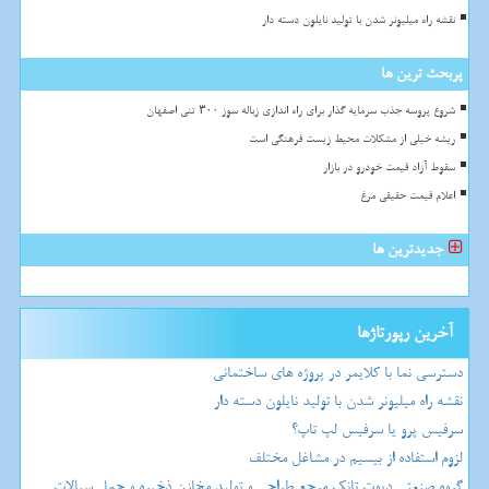
نقشه راه میلیونر شدن با تولید نایلون دسته دار
پربحث ترین ها
شروع پروسه جذب سرمایه گذار برای راه اندازی زباله سوز ۳۰۰ تنی اصفهان
ریشه خیلی از مشکلات محیط زیست فرهنگی است
سقوط آزاد قیمت خودرو در بازار
اعلام قیمت حقیقی مرغ
جدیدترین ها
آخرین رپورتاژها
دسترسی نما با کلایمر در پروژه های ساختمانی
نقشه راه میلیونر شدن با تولید نایلون دسته دار
سرفیس پرو یا سرفیس لپ تاپ؟
لزوم استفاده از بیسیم در مشاغل مختلف
گروه صنعتی دپوت تانک مرجع طراحی و تولید مخازن ذخیره و حمل سیالات