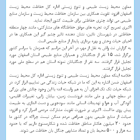
معاون محیط زیست طبیعی و تنوع زیستی اداره کل حفاظت محیط زیست
اصفهان افزود: تقویت همکاری بین سازمان حفاظت محیط زیست و سازمان منابع
طبیعی می تواند چتری حفاظتی برای طبیعت کشور ایجاد نماید.
اکبری تصریح کرد: تجربه های موفق حفاظتگاه های مشارکتی، مانند چهار منطقه
حفاظتی در شهرستان نائین، نشان دهنده تاثیر چشم گیر این همکاری ها در
احیای حیات وحش و بهره برداری پایدار از منابع طبیعی است.
به گزارش نت واش به نقل از مهر، در آخر این مراسم که همزمان با سراسر کشور
برگزار شد، ۱۵ نفر از جنگلبانان و همیاران منابع طبیعی استان اصفهان مورد
تجلیل قرار گرفتند. سه نفر از جنگلبانان نمونه استان هم در سطح ملی مورد
تجلیل قرار گرفتند.
خلاصه اینکه معاون محیط زیست طبیعی و تنوع زیستی اداره کل محیط زیست
اصفهان ضمن اشاره به این که ما در شبکه حیات زندگی می نماییم، ابراز کرد: در
شبکه حیات تک تک اجزای آن به هم وابسته اند؛ با این وجود چالش های بزرگی
در سطح جهانی و ملی مانند فرونشست زمین، بیابان زایی، تغییرات اقلیمی،
آلودگی آب و هوا و تهدیدات انسانی مانند سودجویی و دست اندازی به طبیعت
پیش روی ما است. اکبری بر ضرورت تقویت مشارکت مردمی اصرار کرد و افزود:
صیانت از منابع طبیعی بدون همراهی مردم ممکن نیست چراکه در کشور ما
حدود ۲۰ میلیون هکتار مناطق حفاظت شده و شکارممنوع داریم که با حدود
سه هزار و ۵۰۰ محیط بان و تعداد مشابهی جنگل بان حفاظت می شوند.