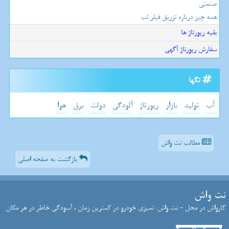
صنعتی
همه چیز درباره تزریق فیلر لب
بقیه رپورتاژ ها
سفارش رپورتاژ آگهی
تگها
آب
تولید
بازار
رپورتاژ
آلودگی
دولت
برق
هوا
مطالب نت واش
بازگشت به صفحه اصلی
نت واش
کارواش در محل - نت واش: تمیزی خودرو در کمترین زمان ، آسودگی خاطر در هر مکان