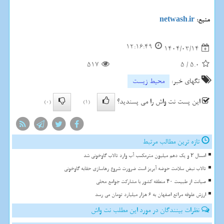
منبع:
netwash.ir
12:16:49
1404/03/14
517
5
/
5.0
تگهای خبر:
محیط زیست
این پست نت واش را می پسندید؟
(0)
(1)
تازه ترین مطالب مرتبط
امسال ۲ و یک دهم میلیون مترمکعب آب وارد تالاب گاوخونی شد
تالاب نبض سلامت حوضه آبریز است ضرورت شروع رهاسازی حقابه گاوخونی
صیانت از طبیعت ۴۰ منطقه کشور با مشارکت جوامع محلی
ارزش علوفه مراتع اصفهان به 6 هزار میلیارد تومان می رسد
نظرات بینندگان در مورد این مطلب نت واش