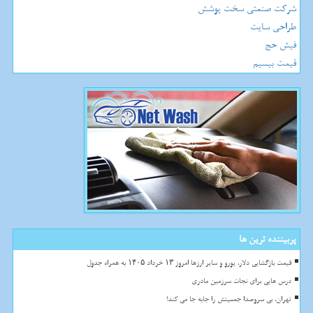
شرکت صنعتی سخت پوشش
طراحی سایت
فیش حج
قیمت بیسیم
پربیننده ترین ها
قیمت بازگشایی دلار، یورو و سایر ارزها امروز ۱۳ خرداد ۱۴۰۵ به همراه جدول
درس هایی برای نجات سرزمین مادری
تهران، بی سروصدا جمعیتش را جابه جا می کند!