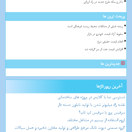
دلار و سکه طرح جدید در راه ارزانی
پربحث ترین ها
ریشه خیلی از مشکلات محیط زیست فرهنگی است
سقوط آزاد قیمت خودرو در بازار
اعلام قیمت حقیقی مرغ
افزایش قیمت نفت از سر گرفته شد
جدیدترین ها
آخرین رپورتاژها
دسترسی نما با کلایمر در پروژه های ساختمانی
نقشه راه میلیونر شدن با تولید نایلون دسته دار
سرفیس پرو یا سرفیس لپ تاپ؟
لزوم استفاده از بیسیم در مشاغل مختلف
گروه صنعتی دپوت تانک مرجع طراحی و تولید مخازن ذخیره و حمل سیالات