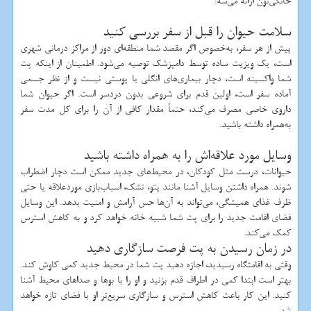
خانگی‌تون ارائه می‌شه:
سلامت حیوان را قبل از سفر بررسی کنید
پیش از هر سفر، به‌خصوص اگر مقصد شما منطقه‌ای دور از مراکز درمانی شهری
است، یک ویزیت ساده توسط دامپزشک توصیه می‌شود. اطمینان از اینکه پت
شما واکسینه است، دچار بیماری‌های انگلی یا پوستی نیست و از نظر جسمی
آماده سفر است، اولین قدم برای شروعی بدون دردسر است. اگر حیوان شما
داروی خاصی مصرف می‌کند، حتماً مقدار کافی از آن را برای کل مدت سفر
به‌همراه داشته باشید.
وسایل مورد علاقه‌اش را به همراه داشته باشید
حیوانات، درست مثل کودکان، در محیط‌های جدید ممکن است دچار اضطراب
شوند. همراه داشتن وسایل آشنا مانند پتو، تشک، اسباب‌بازی موردعلاقه یا حتی
ظرف غذای همیشگی، می‌تواند به آن‌ها حس آرامش و امنیت بدهد. این وسایل
فضای اقامت جدید را برای پت شما شبیه خانه خواهد کرد و به کاهش استرس
کمک می‌کند.
در زمان رسیدن به پت فرصت سازگاری دهید
وقتی به اقامتگاه رسیدید، اجازه دهید پت شما در محیط جدید کمی کاوش کند.
بهتر است ابتدا کمی در اطراف قدم بزنید و او را با بوها و صداهای محیط آشنا
کنید. این کار باعث کاهش استرس و سازگاری سریع‌تر او با فضای تازه خواهد
شد.