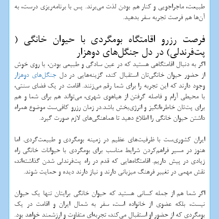
طبیعت، ماجراجویی و کنار هم بودن لذت می‌برند. پس با برنامه‌ریزی درست، به
آن‌ها هم فرصت تجربه سفر بدهید.
فرصت رزرو اقامتگاه بومگردی با حیوان خانگی (
پت‌فرندلی) در دل جنگل‌های دوهزار
اگر به دنبال اقامتگاهی هستید که در عین سادگی و طبیعی بودن، با روی خوش
از حضور حیوان خانگی‌تان استقبال کند، گزینه‌هایی در دل
جنگل‌های دوهزار
وجود دارند که این تجربه را برای شما رقم می‌زنند. اقامت در یک فضای سنتی،
با محیطی آرام و فاصله گرفتن از هیاهوی شهری، می‌تواند هم برای شما و هم
برای پت‌تان خاطره‌انگیز و انرژی‌بخش باشد.در زمان رزرو کافی‌ست موضوع همراه
داشتن حیوان خانگی را اطلاع دهید تا هماهنگی‌های لازم صورت گیرد.
ایران کشوری‌ست با ظرفیت‌های عظیم در زمینه بومگردی و طبیعت‌گردی. اما
هنوز در مسیر فراهم‌کردن شرایط مناسب برای بومگردی با حیوانات خانگی راه
زیادی در پیش داریم. اقامتگاه‌هایی که قدم در راه پت‌فرندلی شدن گذاشته‌اند،
نقش مهمی در تغییر فرهنگ میزبانی دارند و نیاز دارند دیده و حمایت شوند.
اگر شما هم از جمله کسانی هستید که حیوان خانگی برایتان تنها یک حیوان
نیست، بلکه عضوی از خانواده است، سفر به شمال ایران و اقامت در یک
بومگردی که از حضور او استقبال می‌کند، تجربه‌ای متفاوت و ارزشمند خواهد بود.