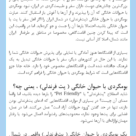
بزرگ‌ترین چالش‌های دوست داران سفر و طبیعت‌گردی در ایران، نبود بومگردی
با حیوانات خانگی که آن را بپذیرند و از آن‌ها با آغوش باز استقبال کنند. عبارت
بومگردی با حیوان خانگی (پت‌فرندلی) در شمال ایران را اگر اهل سفر با پت یا
حیوان خانگی باشید، احتمالا بارها آن را جست و جو کرده‌اید. اما در واقعیت این
است که پیدا کردن چنین اقامت‌گاهی، مخصوصا در مناطق پر طرفدار ایران
مانند شمال، اصلا کار آسانی نیست.
بسیاری از اقامتگاه‌ها هنوز آمادگی یا تمایلی برای پذیرش حیوانات خانگی شما را
ندارند. با این حال در کشورهای دیگر، سفر با حیوانات خانگی تبدیل به یک
فرهنگ جاافتاده شده است و اقامتگاه‌های مخصوص خود را دارد. خانه جانا جزو
اقامتگاه‌هایی است که شرایط بومگردی با حیوان خانگی را فراهم کرده است.
بومگردی با حیوان خانگی ( پت فرندلی) ، یعنی چه؟
شاید اصطلاح “پت‌فرندلی” یا “Pet Friendly” را بارها دیده باشید، اما واقعاً
معنای آن چیست؟ در بسیاری از موارد، اقامتگاه‌هایی که ادعای پت‌فرندلی بودن
دارند، تنها در حد گفتن “ورود حیوانات آزاد است” عمل می‌کنند. اما در عمل،
فضایی برای پت‌ها وجود ندارد، محدودیت‌های رفت‌وآمد اعمال می‌شود یا رفتار
مهمان‌نوازانه‌ای با آن‌ها نمی‌شود.
یک بومگردی با حیوان خانگی( پت‌فرندلی) واقعی در شمال