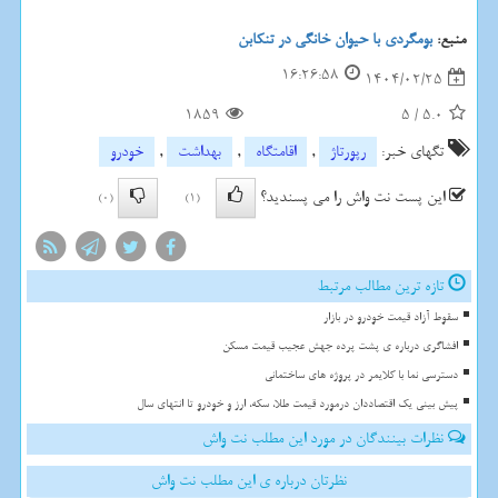
منبع:
بومگردی با حیوان خانگی در تنکابن
16:26:58
1404/02/25
1859
5
/
5.0
تگهای خبر:
رپورتاژ
,
اقامتگاه
,
بهداشت
,
خودرو
این پست نت واش را می پسندید؟
(0)
(1)
تازه ترین مطالب مرتبط
سقوط آزاد قیمت خودرو در بازار
افشاگری درباره ی پشت پرده جهش عجیب قیمت مسکن
دسترسی نما با کلایمر در پروژه های ساختمانی
پیش بینی یک اقتصاددان درمورد قیمت طلا، سکه، ارز و خودرو تا انتهای سال
نظرات بینندگان در مورد این مطلب نت واش
نظرتان درباره ی این مطلب نت واش