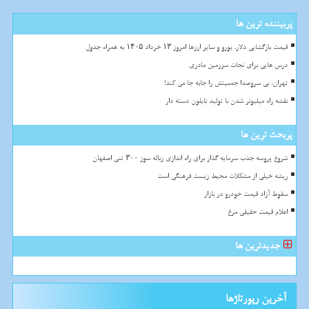
پربیننده ترین ها
قیمت بازگشایی دلار، یورو و سایر ارزها امروز ۱۳ خرداد ۱۴۰۵ به همراه جدول
درس هایی برای نجات سرزمین مادری
تهران، بی سروصدا جمعیتش را جابه جا می کند!
نقشه راه میلیونر شدن با تولید نایلون دسته دار
پربحث ترین ها
شروع پروسه جذب سرمایه گذار برای راه اندازی زباله سوز ۳۰۰ تنی اصفهان
ریشه خیلی از مشکلات محیط زیست فرهنگی است
سقوط آزاد قیمت خودرو در بازار
اعلام قیمت حقیقی مرغ
جدیدترین ها
آخرین رپورتاژها