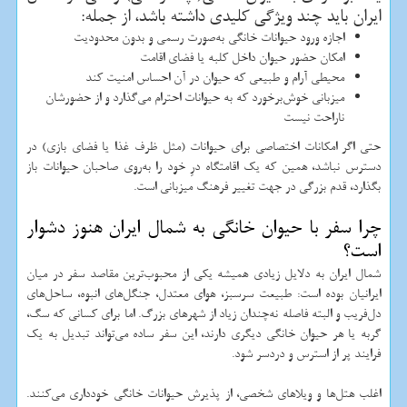
ایران باید چند ویژگی کلیدی داشته باشد، از جمله:
اجازه ورود حیوانات خانگی به‌صورت رسمی و بدون محدودیت
امکان حضور حیوان داخل کلبه یا فضای اقامت
محیطی آرام و طبیعی که حیوان در آن احساس امنیت کند
میزبانی خوش‌برخورد که به حیوانات احترام می‌گذارد و از حضورشان
ناراحت نیست
حتی اگر امکانات اختصاصی برای حیوانات (مثل ظرف غذا یا فضای بازی) در
دسترس نباشد، همین که یک اقامتگاه درِ خود را به‌روی صاحبان حیوانات باز
بگذارد، قدم بزرگی در جهت تغییر فرهنگ میزبانی است.
چرا سفر با حیوان خانگی به شمال ایران هنوز دشوار
است؟
شمال ایران به دلایل زیادی همیشه یکی از محبوب‌ترین مقاصد سفر در میان
ایرانیان بوده است: طبیعت سرسبز، هوای معتدل، جنگل‌های انبوه، ساحل‌های
دل‌فریب و البته فاصله نه‌چندان زیاد از شهرهای بزرگ. اما برای کسانی که سگ،
گربه یا هر حیوان خانگی دیگری دارند، این سفر ساده می‌تواند تبدیل به یک
فرایند پر از استرس و دردسر شود.
اغلب هتل‌ها و ویلاهای شخصی، از پذیرش حیوانات خانگی خودداری می‌کنند.