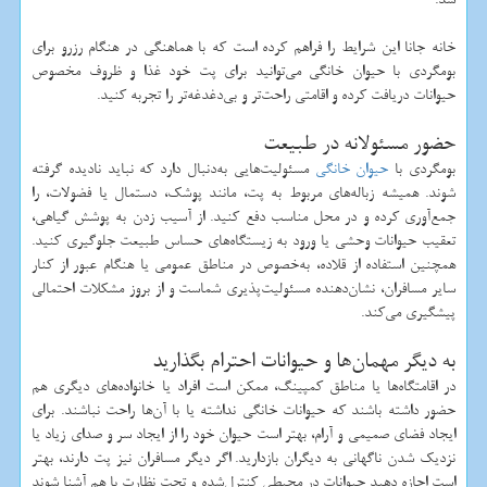
خانه جانا این شرایط را فراهم کرده است که با هماهنگی در هنگام رزرو برای
بومگردی با حیوان خانگی می‌توانید برای پت خود غذا و ظروف مخصوص
حیوانات دریافت کرده و اقامتی راحت‌تر و بی‌دغدغه‌تر را تجربه کنید.
حضور مسئولانه در طبیعت
بومگردی با
حیوان خانگی
مسئولیت‌هایی به‌دنبال دارد که نباید نادیده گرفته
شوند. همیشه زباله‌های مربوط به پت، مانند پوشک، دستمال یا فضولات، را
جمع‌آوری کرده و در محل مناسب دفع کنید. از آسیب زدن به پوشش گیاهی،
تعقیب حیوانات وحشی یا ورود به زیستگاه‌های حساس طبیعت جلوگیری کنید.
همچنین استفاده از قلاده، به‌خصوص در مناطق عمومی یا هنگام عبور از کنار
سایر مسافران، نشان‌دهنده مسئولیت‌پذیری شماست و از بروز مشکلات احتمالی
پیشگیری می‌کند.
به دیگر مهمان‌ها و حیوانات احترام بگذارید
در اقامتگاه‌ها یا مناطق کمپینگ، ممکن است افراد یا خانواده‌های دیگری هم
حضور داشته باشند که حیوانات خانگی نداشته یا با آن‌ها راحت نباشند. برای
ایجاد فضای صمیمی و آرام، بهتر است حیوان خود را از ایجاد سر و صدای زیاد یا
نزدیک شدن ناگهانی به دیگران بازدارید. اگر دیگر مسافران نیز پت دارند، بهتر
است اجازه دهید حیوانات در محیطی کنترل‌شده و تحت نظارت با هم آشنا شوند