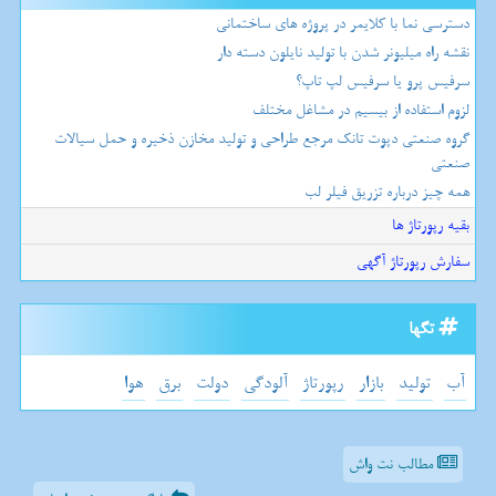
دسترسی نما با کلایمر در پروژه های ساختمانی
نقشه راه میلیونر شدن با تولید نایلون دسته دار
سرفیس پرو یا سرفیس لپ تاپ؟
لزوم استفاده از بیسیم در مشاغل مختلف
گروه صنعتی دپوت تانک مرجع طراحی و تولید مخازن ذخیره و حمل سیالات
صنعتی
همه چیز درباره تزریق فیلر لب
بقیه رپورتاژ ها
سفارش رپورتاژ آگهی
تگها
آب
تولید
بازار
رپورتاژ
آلودگی
دولت
برق
هوا
مطالب نت واش