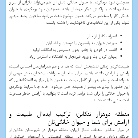
همچنین نبود بومگردی با حیوان خانگی دلیل آن هم می‌تواند نگرانی از سر و
صدا، بهداشت یا واکنش دیگر مهمانان باشد. همچنین نبود بومگردی با حیوان
خانگی کار را سخت‌تر می‌کند. همین موضوع باعث می‌شود صاحبان پت‌ها مجبور
شوند یکی از این انتخاب‌های ناخوشایند را داشته باشند:
انصراف کامل از سفر
سپردن حیوان به پانسیون یا دوستان و آشنایان
اقامت در خودرو یا چادر، بدون دسترسی به امکانات اولیه
پنهان کردن پت و ورود غیرمجاز به اقامتگاه با استرس زیاد
طبیعت‌گردی زمانی لذت‌بخش است که هم ما و هم همراهان‌مان احساس امنیت،
راحتی و آرامش داشته باشیم. برای صاحبان حیوانات، پت‌شان بخش مهمی از
خانواده است و سفر بدون او کامل نیست. به همین دلیل نیاز به اقامتگاه‌هایی که
این حضور را بپذیرند، بیشتر از همیشه حس می‌شود. خانه جانا شرایط بومگردی
با حیوان خانگی را برای شما فراهم کرده است تا بتوانید با آرامش خاطر مسافرت
لذت‌بخشی داشته باشید.
منطقه دوهزار تنکابن؛ ترکیب ایده‌آل طبیعت و
آرامش برای شما و حیوان خانگی‌تان
در میان مناطق مختلف شمال ایران، منطقه دوهزار در شهرستان تنکابن از
جایگاه ویژه‌ای برخوردار است. این منطقه کوهستانی با آب‌وهوای خنک‌تر از