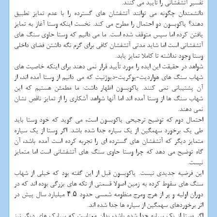
تفسیر آتشفشانی را تأیید می کنند.
دانشمندان چگونه می توانند آتشفشان های گسترده را با عدم تمایز تطبیق
دهند؟ یاکوبسون دو احتمال را مطرح می کند. نخست اینکه وستا آغاز به تمایز
یافتن کرده اما سپس متوقف شده است. ما می دانیم که وستا حاوی سنگ های
آتشفشانی است اما شاید مدتی آتشفشان کافی برای گرم نگه داشتن فضای داخلی
وستا وجود نداشته تا کاملا تمایز یابد.
شواهد در حقیقت این ایده را مورد تأیید قرار نمی دهند برای اینکه خاصیت های
شهاب سنگ های هواردیت-یوکریت-دیوژنیت که می دانیم از وستا آمده اند، از
آن پشتیبانی نمی کنند. یاکوبسون اظهار داشت: ما مطمئن هستیم که این
شهاب سنگ ها از وستا آمده اند اما آنها شواهد آشکاری را از تمایز ناقص نشان
نمی دهند.
احتمال دوم که توضیح ترجیحی یاکوبسون است، می گوید که خود وستا باید
طی یک برخورد سهمگین از یک سیاره جدا شده باشد. اگر وستا از یک سیاره
متمایز دیگر که آتشفشان های گسترده ای را تجربه کرده است آمده باشد، آن
گاه توضیح می دهد که چرا وستا حاوی سنگ های آتشفشانی است اما متمایز
نیست.
این فرضیه جدیدی نیست. یاکوبسون قبل از این گفته بود که خیلی از شهاب
سنگ های سقوط کرده به زمین اصولا قسمتی از تکه های بزرگی بوده اند که در
دوران اولیه و پر از هرج ومرج منظومه شمسی حدود ۴.۵ میلیارد سال پیش در
اثر برخوردهای سهمگین از سیاره ها جدا شده اند.
اگر وستا از یک سیاره جدا شده باشد، بدان معناست که سیارک های دیگر نیز