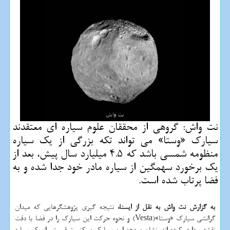
نت واش: گروهی از محققان علوم سیاره ای معتقدند
سیارک «وستا» می تواند تکه بزرگی از یک سیاره
منظومه شمسی باشد که 4.5 میلیارد سال پیش، بعد از
یک برخورد سهمگین از سیاره مادر خود جدا شده و به
فضا پرتاب شده است.
به گزارش نت واش به نقل از ایسنا،
نتیجه گیری پژوهشگرهایی که میدان
گرانشی سیارک «وستا»(Vesta) و نحوه حرکت این سیارک را در فضا با دقت
نقشه برداری کرده اند، نشان میدهد این سیارک ممکنست قسمتی از یک سیاره