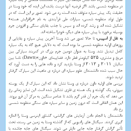
در منظومه شمسی باشد. اگر فرضیه آنها درست باشد، این ایده که خود وستا در
حقیقت یک پیش سیاره متوقف شده است، رد می شود. تصور بر این است که در
طول تولد منظومه شمسی، سیارات طی فرآیندی به نام «برافزایش هسته»
تشکیل شده اند و رشد کرده اند و سپس با جذب بقایای سنگی و افزودن جرم
بوسیله برخورد با پیش سیاره های دیگر، خودرا ساخته اند.
به نقل از اسپیس،
تا حالا تصور می شد وستا آخرین پیش سیاره و بقایایی از
روزهای اولیه منظومه شمسی ما بوده است که به دلایلی هیچ گاه به یک سیاره
کامل تبدیل نشد. وستا به عنوان دومین جرم بزرگ در کمربند سیارکی بین
مریخ و مشتری، ۵۲۵ کیلومتر قطر دارد. فضاپیمای «داون»(Dawn) ناسا بین
سالیان ۲۰۱۱ و ۲۰۱۲ از وستا بازدید کرد و داده هایی را به دست آورد که
حال سبب شده دانشمندان علوم سیاره ای درباره ی ماهیت این سیارک گرفتار
تردید شوند.
بررسی های اولیه داون درباره ی وستا نشان داد که این سیارک از یک پوسته
بیرونی، یک گوشته و یک هسته ی فلزی تشکیل شده است. این تمایز زمانی رخ
می دهد که یک جرم آن قدر گرم باشد تا عناصر سنگین به مرکز آن فرو بروند.
این همان اتفاقی است که درون زمین و سایر سیاره های سنگی منظومه شمسی
رخ داد.
دانشمندان با انجام دادن آزمایش های گرانشی، گشتاور اینرسی وستا را اندازه
گیری کردند. سیگنال های رادیویی که از گذشته وستا به زمین می رسند، تحت
تأثیر گرانش گرفتار جابه جایی داپلر می شوند. سیگنال های جابه جاشده با