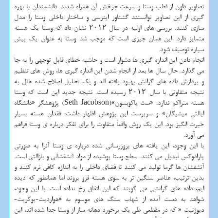
تصاویر داون از قطب وستا و سرعت چرخش آن همراه شدند. دانشمندان با بهره
گیری از این تصاویر توانستند گشتاور اینرسی و ساختار داخلی وستا را مدل
سازی کنند. بررسی های اولیه در سال ۲۰۱۲ نشان داد که وستا یک هسته
متمایز دارد. این همان چیزی است که موجب شد وستا به عنوان یک پیش
سیاره توصیف شود.
انجام دادن این اندازه گیری ها دشوار است و حاشیه خطای قابل توجهی را به جا
می گذارد. حال سال ها بعد از انجام شدن این اندازه گیری ها، روش های تنظیم
و پردازش داده های گرانش بهبود یافته اند و یک تحلیل اصلاح شده حال به
نتیجه متفاوتی با سال ۲۰۱۲ رسیده است. نتیجه جدید این است که وستا
هسته متراکم ندارد. «سث یاکوبسون»(Seth Jacobson) پژوهشگر «دانشگاه
ایالتی میشیگان» و سرپرست این پژوهش اظهار داشت: فقدان هسته بسیار
حیرت انگیز بود. این یک روش واقعاً متفاوت را برای تفکر درباره ی وستا فراهم
می آورد.
با این وجود، این یافته های بروزرسانی شده درباره ی وستا آنرا به صورتی
پارادوکس تبدیل می کنند. سطح وستا پوشیده از مواد آتشفشانی و بازالتی است.
آتشفشان ها گرما تولید می کنند تا فضای داخلی را به اندازه کافی نرم کنند و
بدین ترتیب، عناصر سنگین تر به سوی هسته فرو بروند اما همانطور که دیده
ایم، داده های گرانشی می گویند که این اتفاق رخ نداده است. با این وجود،
شواهد به دست آمده از شهاب سنگ های موسوم به «هواردیت-یوکریت-
دیوژنیت « که در مقطعی طی یک برخورد دهانه ساز از وستا جدا شده اند، این