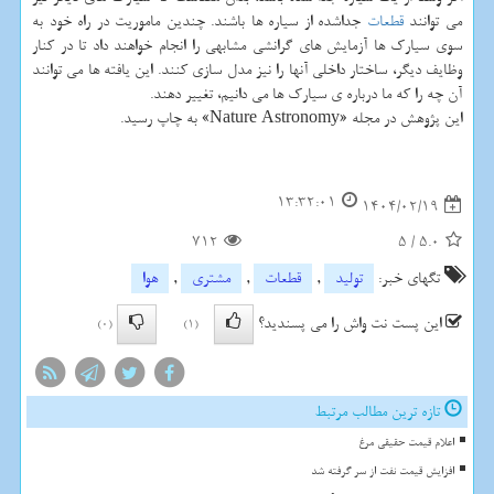
می توانند
قطعات
جداشده از سیاره ها باشند. چندین ماموریت در راه خود به
سوی سیارک ها آزمایش های گرانشی مشابهی را انجام خواهند داد تا در کنار
وظایف دیگر، ساختار داخلی آنها را نیز مدل سازی کنند. این یافته ها می توانند
آن چه را که ما درباره ی سیارک ها می دانیم، تغییر دهند.
این پژوهش در مجله «Nature Astronomy» به چاپ رسید.
13:32:01
1404/02/19
712
5
/
5.0
تگهای خبر:
تولید
,
قطعات
,
مشتری
,
هوا
این پست نت واش را می پسندید؟
(0)
(1)
تازه ترین مطالب مرتبط
اعلام قیمت حقیقی مرغ
افزایش قیمت نفت از سر گرفته شد