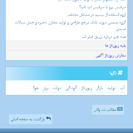
سرفیس پرو یا سرفیس لپ تاپ؟
لزوم استفاده از بیسیم در مشاغل مختلف
گروه صنعتی دپوت تانک مرجع طراحی و تولید مخازن ذخیره و حمل سیالات
صنعتی
همه چیز درباره تزریق فیلر لب
بقیه رپورتاژ ها
سفارش رپورتاژ آگهی
تگها
آب
تولید
بازار
رپورتاژ
آلودگی
دولت
برق
هوا
مطالب نت واش
بازگشت به صفحه اصلی