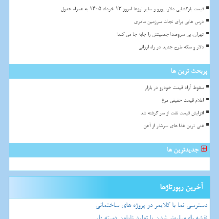
قیمت بازگشایی دلار، یورو و سایر ارزها امروز ۱۳ خرداد ۱۴۰۵ به همراه جدول
درس هایی برای نجات سرزمین مادری
تهران، بی سروصدا جمعیتش را جابه جا می کند!
دلار و سکه طرح جدید در راه ارزانی
پربحث ترین ها
سقوط آزاد قیمت خودرو در بازار
اعلام قیمت حقیقی مرغ
افزایش قیمت نفت از سر گرفته شد
غنی ترین غذا های سرشار از آهن
جدیدترین ها
آخرین رپورتاژها
دسترسی نما با کلایمر در پروژه های ساختمانی
نقشه راه میلیونر شدن با تولید نایلون دسته دار