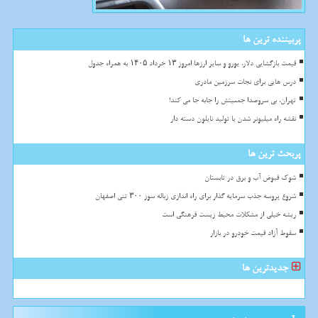
پربیننده ترین ها
قیمت بازگشایی دلار، یورو و سایر ارزها امروز ۱۳ خرداد ۱۴۰۵ به همراه جدول
درس هایی برای نجات سرزمین مادری
تهران، بی سروصدا جمعیتش را جابه جا می کند!
نقشه راه میلیونر شدن با تولید نایلون دسته دار
پربحث ترین ها
شوک قبوض آب و برق در تابستان
شروع پروسه جذب سرمایه گذار برای راه اندازی زباله سوز ۳۰۰ تنی اصفهان
ریشه خیلی از مشکلات محیط زیست فرهنگی است
سقوط آزاد قیمت خودرو در بازار
جدیدترین ها