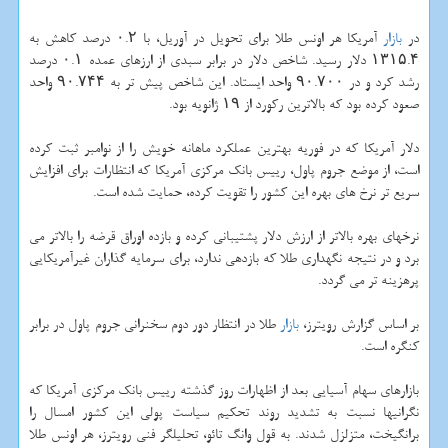
در
بازار
آمریكا هر اونس طلا برای تحویل در آوریل، با ۰.۲ درصد كاهش به
۱۳۱۵.۴ دلار رسید. شاخص دلار در برابر سبدی از ارزهای عمده ۰.۱ درصد
رشد كرد و در ۹۰.۷۰۰ واحد ایستاد. این شاخص پیش تر به ۹۰.۷۴۴ واحد
صعود كرده بود كه بالاترین ركورد از ۱۹ ژانویه بود.
دلار آمریكا كه در فوریه بهترین عملكرد ماهانه خویش را از نوامبر ثبت كرده
است، از موضع جروم پاول، رییس بانك مركزی آمریكا كه انتظارات برای افزایش
سریع تر نرخ های بهره این كشور را تقویت كرده، حمایت شده است.
نرخهای بهره بالاتر از ارزش دلار پشتیبانی كرده و بازده اوراق قرضه را بالاتر می
برد و در نتیجه نگهداری طلا كه بازدهی ندارد، برای سرمایه گذاران غیرآمریكایی
پرهزینه تر می گردد.
بر اساس گزارش رویترز،
بازار
طلا در انتظار دور دوم سخنرانی جروم پاول در برابر
كنگره است.
بازارهای سهام آسیایی بعد از اظهارات روز گذشته رییس بانك مركزی آمریكا كه
نگرانیها نسبت به تشدید روند تحكیم سیاست پولی این كشور امسال را
برانگیخت، متزلزل شدند. به قول وانگ تائو، تحلیلگر فنی رویترز، هر اونس طلا