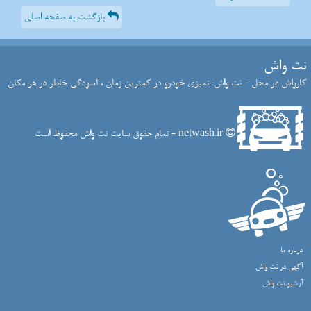
بازگشت به صفحه اصلی
نت واش
کارواش در محل - نت واش: تمیزی خودرو در کمترین زمان ، آسودگی خاطر در هر مکان
netwash.ir - تمام حقوق سایت نت واش محفوظ است
درباره ما
آگهی در نت واش
آرشیو نت واش