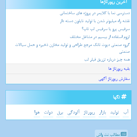
آخرین رپورتاژها
دسترسی نما با کلایمر در پروژه های ساختمانی
نقشه راه میلیونر شدن با تولید نایلون دسته دار
سرفیس پرو یا سرفیس لپ تاپ؟
لزوم استفاده از بیسیم در مشاغل مختلف
گروه صنعتی دپوت تانک مرجع طراحی و تولید مخازن ذخیره و حمل سیالات
صنعتی
همه چیز درباره تزریق فیلر لب
بقیه رپورتاژ ها
سفارش رپورتاژ آگهی
تگها
آب
تولید
بازار
رپورتاژ
آلودگی
برق
دولت
هوا
مطالب نت واش