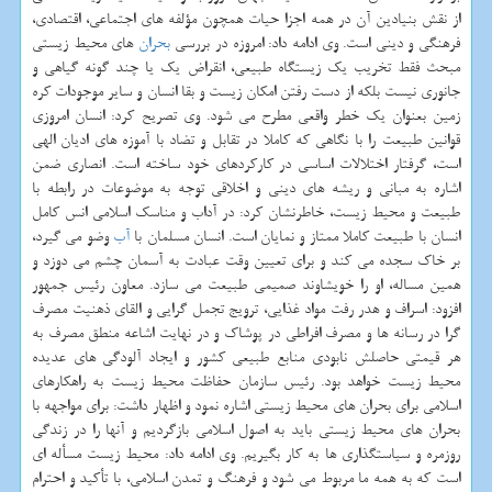
از نقش بنیادین آن در همه اجزا حیات همچون مؤلفه های اجتماعی، اقتصادی،
فرهنگی و دینی است. وی ادامه داد: امروزه در بررسی
بحران
های محیط زیستی
مبحث فقط تخریب یک زیستگاه طبیعی، انقراض یک یا چند گونه گیاهی و
جانوری نیست بلکه از دست رفتن امکان زیست و بقا انسان و سایر موجودات کره
زمین بعنوان یک خطر واقعی مطرح می شود. وی تصریح کرد: انسان امروزی
قوانین طبیعت را با نگاهی که کاملا در تقابل و تضاد با آموزه های ادیان الهی
است، گرفتار اختلالات اساسی در کارکردهای خود ساخته است. انصاری ضمن
اشاره به مبانی و ریشه های دینی و اخلاقی توجه به موضوعات در رابطه با
طبیعت و محیط زیست، خاطرنشان کرد: در آداب و مناسک اسلامی انس کامل
انسان با طبیعت کاملا ممتاز و نمایان است. انسان مسلمان با
آب
وضو می گیرد،
بر خاک سجده می کند و برای تعیین وقت عبادت به آسمان چشم می دوزد و
همین مساله، او را خویشاوند صمیمی طبیعت می سازد. معاون رئیس جمهور
افزود: اسراف و هدر رفت مواد غذایی، ترویج تجمل گرایی و القای ذهنیت مصرف
گرا در رسانه ها و مصرف افراطی در پوشاک و در نهایت اشاعه منطق مصرف به
هر قیمتی حاصلش نابودی منابع طبیعی کشور و ایجاد آلودگی های عدیده
محیط زیست خواهد بود. رئیس سازمان حفاظت محیط زیست به راهکارهای
اسلامی برای بحران های محیط زیستی اشاره نمود و اظهار داشت: برای مواجهه با
بحران های محیط زیستی باید به اصول اسلامی بازگردیم و آنها را در زندگی
روزمره و سیاستگذاری ها به کار بگیریم. وی ادامه داد: محیط زیست مسأله ای
است که به همه ما مربوط می شود و فرهنگ و تمدن اسلامی، با تأکید و احترام