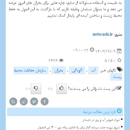
به طبیعت و استفاده مسئولانه از منابع، چاره هایی برای بحران های امروز عرضه
می دهد و ما بعنوان مسلمان وظیفه داریم که با بازگشت به این اصول به حفظ
محیط زیست و ساختن آینده ای پایدار کمک نماییم.
منبع:
netwash.ir
09:00:12
1403/12/09
2426
5
/
5.0
تگهای خبر:
آب
,
آلودگی
,
بحران
,
سازمان حفاظت محیط
زیست
این پست نت واش را می پسندید؟
(0)
(1)
تازه ترین مطالب مرتبط
شوک قبوض آب و برق در تابستان
شروع پروسه جذب سرمایه گذار برای راه اندازی زباله سوز ۳۰۰ تنی اصفهان