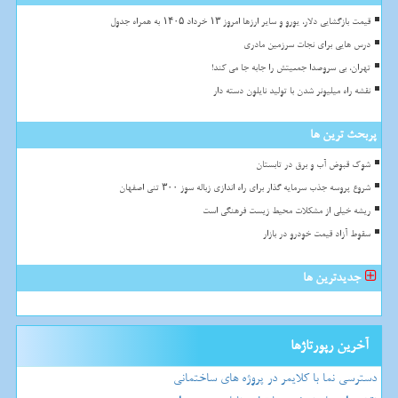
قیمت بازگشایی دلار، یورو و سایر ارزها امروز ۱۳ خرداد ۱۴۰۵ به همراه جدول
درس هایی برای نجات سرزمین مادری
تهران، بی سروصدا جمعیتش را جابه جا می کند!
نقشه راه میلیونر شدن با تولید نایلون دسته دار
پربحث ترین ها
شوک قبوض آب و برق در تابستان
شروع پروسه جذب سرمایه گذار برای راه اندازی زباله سوز ۳۰۰ تنی اصفهان
ریشه خیلی از مشکلات محیط زیست فرهنگی است
سقوط آزاد قیمت خودرو در بازار
جدیدترین ها
آخرین رپورتاژها
دسترسی نما با کلایمر در پروژه های ساختمانی