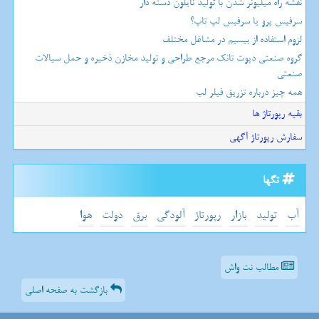
نقشه راه میلیونر شدن با تولید نایلون دسته دار
سرفیس پرو یا سرفیس لپ تاپ؟
لزوم استفاده از بیسیم در مشاغل مختلف
گروه صنعتی دپوت تانک مرجع طراحی و تولید مخازن ذخیره و حمل سیالات
صنعتی
همه چیز درباره تزریق فیلر لب
بقیه رپورتاژ ها
سفارش رپورتاژ آگهی
تگها
آب
تولید
بازار
رپورتاژ
آلودگی
برق
دولت
هوا
مطالب نت واش
بازگشت به صفحه اصلی