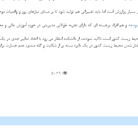
ی بسیار پرارزش است اما باید تغییراتی هم تولید شود تا بر مبنای نیازهای روز و واقعیا
بودجه
و هم افراد برجسته ای كه دارای تجربه طولانی مدیریتی در حوزه آموزش عالی و م
 زیست كشور است، تاكید نمودند، از دانشكده انتظار می رود با اتخاذ تدابیر جدی در یك با
گرفتار شدن محیط زیست كشور در یك دایره بسته پر از شكایت و گله مندی، عدم جسارت برا
5029