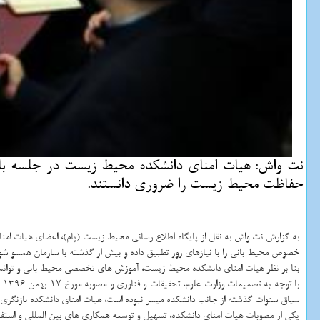
نت واش: هیات امنای دانشكده محیط زیست در جلسه با 
حفاظت محیط زیست را ضروری دانستند.
به گزارش نت واش به نقل از پایگاه اطلاع رسانی محیط زیست (پام)، اعضای هیات امن
خصوص محیط بانی را با نیازهای روز تطبیق داده و بیش از گذشته با سازمان همسو شو
بنا بر نظر هیات امنای دانشكده محیط زیست، آموزش های تخصصی محیط بانی و توانم
ب
سیاق سنوات گذشته از جانب دانشكده میسر نبوده است، هیات امنای دانشكده بازنگری 
یكی از مصوبات هیات امنای دانشكده، تسهیل و توسعه همكاری های بین المللی و است