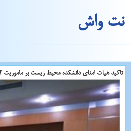
نت واش
تاكید هیات امنای دانشكده محیط زیست بر ماموریت گ