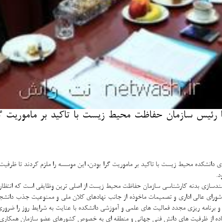
رئیس سازمان حفاظت محیط زیست با تاكید بر ماموریت گرا
ای دانشكده محیط زیست با تاكید بر ماموریت گرا بودن، این موسسه را ملزم كردند تا ظرف
د.
ندسازی بدنه كارشناسی سازمان حفاظت محیط زیست از اصلی ترین وظایفی است كه انتظار م
ا توجه به تصمیمات وزارت علوم، تحقیقات و فناوری و مصوبه مورخ 17 بهمن 1396 شورای عالی اداری و تصمیمات ماخوذه از جانب نه
و برنامه ریزی مجدد فعالیت های علمی و آموزشی دانشكده با عنایت به شرایط روز را ضرور
فاده از ظرفیت های دانش فنی جهانی و منطقه ای به خصوص كشورهای عضو سازمان همكاری های