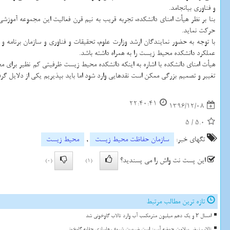
و فناوری بیانجامد.
بنا بر نظر هیأت امنای دانشكده، تجربه قریب به نیم قرن فعالیت این مجموعه آموزش
حركت نماید.
با توجه به حضور نمایندگان ارشد وزارت علوم، تحقیقات و فناوری و سازمان برنامه و
عملكرد دانشكده محیط زیست را به همراه داشته باشد.
هیأت امنای دانشكده با اشاره به اینكه دانشكده محیط زیست ظرفیتی كم نظیر برای محیط
تغییر و تصمیم بزرگی ممكن است نقدهایی وارد شود اما باید بپذیریم یكی از دلایل 
22:40:41
1396/12/08
5
/
5.0
تگهای خبر:
سازمان حفاظت محیط زیست
,
محیط زیست
این پست نت واش را می پسندید؟
(0)
(1)
تازه ترین مطالب مرتبط
امسال ۲ و یک دهم میلیون مترمکعب آب وارد تالاب گاوخونی شد
تالاب نبض سلامت حوضه آبریز است ضرورت شروع رهاسازی حقابه گاوخونی