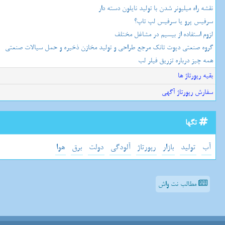
نقشه راه میلیونر شدن با تولید نایلون دسته دار
سرفیس پرو یا سرفیس لپ تاپ؟
لزوم استفاده از بیسیم در مشاغل مختلف
گروه صنعتی دپوت تانک مرجع طراحی و تولید مخازن ذخیره و حمل سیالات صنعتی
همه چیز درباره تزریق فیلر لب
بقیه رپورتاژ ها
سفارش رپورتاژ آگهی
تگها
آب
تولید
بازار
رپورتاژ
آلودگی
دولت
برق
هوا
مطالب نت واش