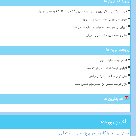
پربیننده ترین ها
قیمت بازگشایی دلار، یورو و سایر ارزها امروز ۱۳ خرداد ۱۴۰۵ به همراه جدول
درس هایی برای نجات سرزمین مادری
تهران، بی سروصدا جمعیتش را جابه جا می کند!
دلار و سکه طرح جدید در راه ارزانی
پربحث ترین ها
اعلام قیمت حقیقی مرغ
افزایش قیمت نفت از سر گرفته شد
غنی ترین غذا های سرشار از آهن
بازار گوشت منتظر این تغییر مهم قیمتی باشد!
جدیدترین ها
آخرین رپورتاژها
دسترسی نما با کلایمر در پروژه های ساختمانی