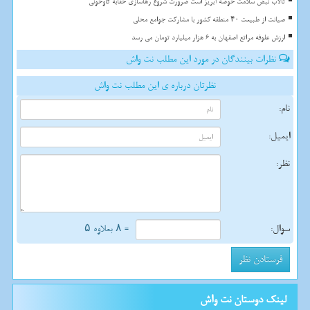
تالاب نبض سلامت حوضه آبریز است ضرورت شروع رهاسازی حقابه گاوخونی
صیانت از طبیعت ۴۰ منطقه کشور با مشارکت جوامع محلی
ارزش علوفه مراتع اصفهان به 6 هزار میلیارد تومان می رسد
نظرات بینندگان در مورد این مطلب نت واش
نظرتان درباره ی این مطلب نت واش
نام:
ایمیل:
نظر:
سوال:
= ۸ بعلاوه ۵
لینک دوستان نت واش