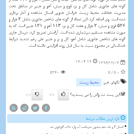
گونه های جانوری شامل كل و بز، قوچ و میش، آهو و جبیر در مناطق تحت
مدیریت حفاظت محیط زیست خراسان جنوبی امسال مشاهده و آمار برداری
شده است. وی اضافه كرد: این تعداد از گونه های شاخص جانوری شامل ۲ هزار و
۵۲۶ قوچ و میش، ۲ هزار و هفده كل و بز، ۱۱۳ آهو و ۱۲۱ جبیر است كه به
صورت مشاهده مستقیم سرشماری شده است. آرامنش تصریح كرد: درسال جاری
گونه های شاخص جانوری شامل آهو، كل و بز و جبیر علی رغم تشدید شرایط
خشكسالی در مجموع نسبت به سال قبل روند افزایشی داشته است.
17:04:19
1396/12/07
5360
5
/
5.0
تگهای خبر:
محیط زیست
این پست نت واش را می پسندید؟
(0)
(1)
تازه ترین مطالب مرتبط
امسال ۲ و یک دهم میلیون مترمکعب آب وارد تالاب گاوخونی شد