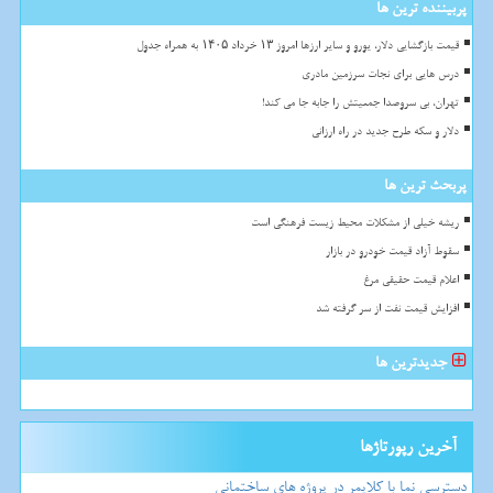
پربیننده ترین ها
قیمت بازگشایی دلار، یورو و سایر ارزها امروز ۱۳ خرداد ۱۴۰۵ به همراه جدول
درس هایی برای نجات سرزمین مادری
تهران، بی سروصدا جمعیتش را جابه جا می کند!
دلار و سکه طرح جدید در راه ارزانی
پربحث ترین ها
ریشه خیلی از مشکلات محیط زیست فرهنگی است
سقوط آزاد قیمت خودرو در بازار
اعلام قیمت حقیقی مرغ
افزایش قیمت نفت از سر گرفته شد
جدیدترین ها
آخرین رپورتاژها
دسترسی نما با کلایمر در پروژه های ساختمانی