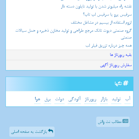
نقشه راه میلیونر شدن با تولید نایلون دسته دار
سرفیس پرو یا سرفیس لپ تاپ؟
لزوم استفاده از بیسیم در مشاغل مختلف
گروه صنعتی دپوت تانک مرجع طراحی و تولید مخازن ذخیره و حمل سیالات
صنعتی
همه چیز درباره تزریق فیلر لب
بقیه رپورتاژ ها
سفارش رپورتاژ آگهی
تگها
آب
تولید
بازار
رپورتاژ
آلودگی
دولت
برق
هوا
مطالب نت واش
بازگشت به صفحه اصلی