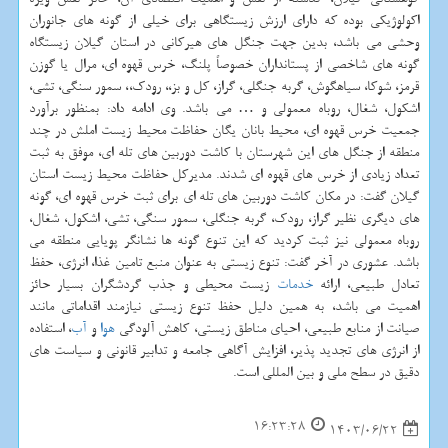
اکولوژیکی بوده که دارای ارزش زیستگاهی برای خیلی از گونه های جانوران
وحشی می باشد، بدین جهت جنگل های هیرکانی در استان گیلان زیستگاه
گونه های شاخصی از پستانداران خصوصاً پلنگ، خرس قهوه ای، مرال یا گوزن
قرمز، شوکا، سیاهگوش، گربه جنگلی، گراز، کل و بز،، رودک،، سمور سنگی، تشی،
اشکول، شغال، روباه معمولی و … می باشد. وی ادامه داد: بمنظور برآورد
جمعیت خرس قهوه ای، محیط بانان یگان حفاظت محیط زیست املش در چند
منطقه از جنگل های این شهرستان با کاشت دوربین های تله ای، موفق به ثبت
تعداد زیادی از خرس های قهوه ای شدند. مدیرکل حفاظت محیط زیست استان
گیلان گفت: در مکان کاشت دوربین های تله ای برای ثبت خرس قهوه ای، گونه
های دیگری نظیر گراز، رودک، گربه جنگلی، سمور سنگی، تشی، اشکول، شغال،
روباه معمولی نیز ثبت کردید که این تنوع گونه ها نشانگر پویایی منطقه می
باشد. عشوری در آخر گفت: تنوع زیستی به عنوان منبع تامین غذا، انرژی، حفظ
تعادل طبیعی، ارائه
خدمات
زیست محیطی و جذب گردشگران بسیار حائز
اهمیت می باشد، به همین دلیل حفظ تنوع زیستی نیازمند اقداماتی مانند
صیانت از منابع طبیعی، احیای مناطق زیستی، کاهش آلودگی
هوا
و
آب
، استفاده
از انرژی های تجدید پذیر، افزایش آگاهی جامعه و تدابیر قانونی و سیاست های
دقیق در سطح ملی و بین المللی است.
16:23:28
1403/06/22