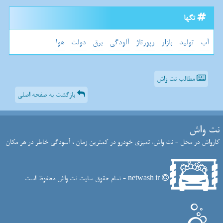
تگها
آب
تولید
بازار
رپورتاژ
آلودگی
برق
دولت
هوا
مطالب نت واش
بازگشت به صفحه اصلی
نت واش
کارواش در محل - نت واش: تمیزی خودرو در کمترین زمان ، آسودگی خاطر در هر مکان
netwash.ir - تمام حقوق سایت نت واش محفوظ است