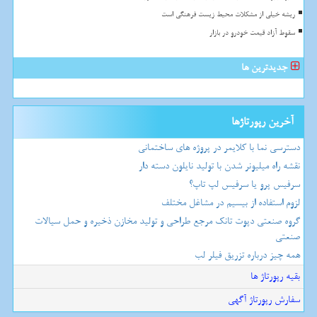
ریشه خیلی از مشکلات محیط زیست فرهنگی است
سقوط آزاد قیمت خودرو در بازار
جدیدترین ها
آخرین رپورتاژها
دسترسی نما با کلایمر در پروژه های ساختمانی
نقشه راه میلیونر شدن با تولید نایلون دسته دار
سرفیس پرو یا سرفیس لپ تاپ؟
لزوم استفاده از بیسیم در مشاغل مختلف
گروه صنعتی دپوت تانک مرجع طراحی و تولید مخازن ذخیره و حمل سیالات
صنعتی
همه چیز درباره تزریق فیلر لب
بقیه رپورتاژ ها
سفارش رپورتاژ آگهی