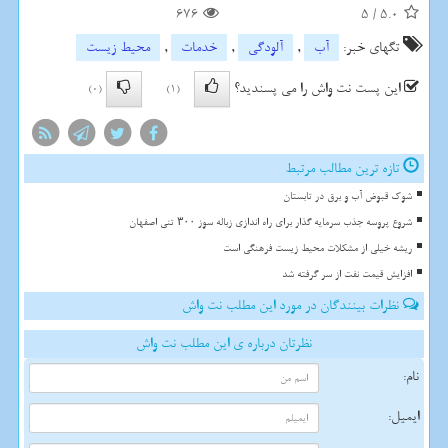
676
5
/
5.0
تگهای خبر:
آب
,
آلودگی
,
خدمات
,
محیط زیست
این پست نت واش را می پسندید؟
(0)
(1)
تازه ترین مطالب مرتبط
شوک قبوض آب و برق در تابستان
شروع پروسه جذب سرمایه گذار برای راه اندازی زباله سوز ۳۰۰ تنی اصفهان
ریشه خیلی از مشکلات محیط زیست فرهنگی است
افزایش قیمت نفت از سر گرفته شد
نظرات بینندگان در مورد این مطلب نت واش
نظرتان درباره ی این مطلب نت واش
نام:
ایمیل: