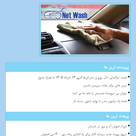
پربیننده ترین ها
قیمت بازگشایی دلار، یورو و سایر ارزها امروز ۱۳ خرداد ۱۴۰۵ به همراه جدول
درس هایی برای نجات سرزمین مادری
تهران، بی سروصدا جمعیتش را جابه جا می کند!
نقشه راه میلیونر شدن با تولید نایلون دسته دار
پربحث ترین ها
شوک قبوض آب و برق در تابستان
شروع پروسه جذب سرمایه گذار برای راه اندازی زباله سوز ۳۰۰ تنی اصفهان