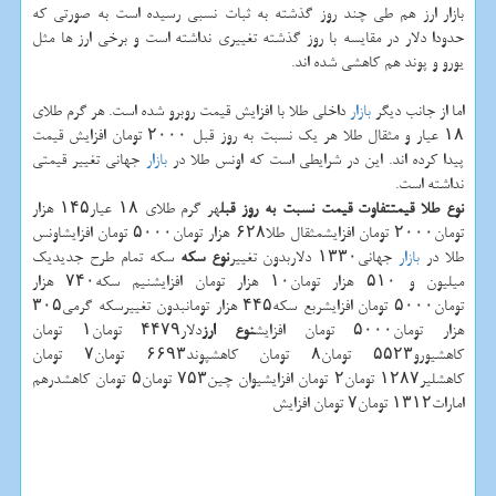
بازار ارز هم طی چند روز گذشته به ثبات نسبی رسیده است به صورتی كه
حدودا دلار در مقایسه با روز گذشته تغییری نداشته است و برخی ارز ها مثل
یورو و پوند هم كاهشی شده اند.
اما از جانب دیگر
بازار
داخلی طلا با افزایش قیمت روبرو شده است. هر گرم طلای
۱۸ عیار و مثقال طلا هر یك نسبت به روز قبل ۲۰۰۰ تومان افزایش قیمت
پیدا كرده اند. این در شرایطی است كه اونس طلا در
بازار
جهانی تغییر قیمتی
نداشته است.
نوع طلا
قیمت
تفاوت قیمت نسبت به روز قبل
هر گرم طلای ۱۸ عیار۱۴۵ هزار
تومان۲۰۰۰ تومان افزایشمثقال طلا۶۲۸ هزار تومان۵۰۰۰ تومان افزایشاونس
طلا در
بازار
جهانی۱۳۳۰ دلاربدون تغییر
نوع سكه
سكه تمام طرح جدیدیك
میلیون و ۵۱۰ هزار تومان۱۰ هزار تومان افزایشنیم سكه۷۴۰ هزار
تومان۵۰۰۰ تومان افزایشربع سكه۴۴۵ هزار تومانبدون تغییرسكه گرمی۳۰۵
هزار تومان۵۰۰۰ تومان افزایش
نوع ارز
دلار۴۴۷۹ تومان۱ تومان
كاهشیورو۵۵۲۳ تومان۸ تومان كاهشپوند۶۶۹۳ تومان۷ تومان
كاهشلیر۱۲۸۷ تومان۲ تومان افزایشیوان چین۷۵۳ تومان۵ تومان كاهشدرهم
امارات۱۳۱۲ تومان۷ تومان افزایش