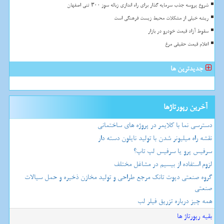
شروع پروسه جذب سرمایه گذار برای راه اندازی زباله سوز ۳۰۰ تنی اصفهان
ریشه خیلی از مشکلات محیط زیست فرهنگی است
سقوط آزاد قیمت خودرو در بازار
اعلام قیمت حقیقی مرغ
جدیدترین ها
آخرین رپورتاژها
دسترسی نما با کلایمر در پروژه های ساختمانی
نقشه راه میلیونر شدن با تولید نایلون دسته دار
سرفیس پرو یا سرفیس لپ تاپ؟
لزوم استفاده از بیسیم در مشاغل مختلف
گروه صنعتی دپوت تانک مرجع طراحی و تولید مخازن ذخیره و حمل سیالات
صنعتی
همه چیز درباره تزریق فیلر لب
بقیه رپورتاژ ها