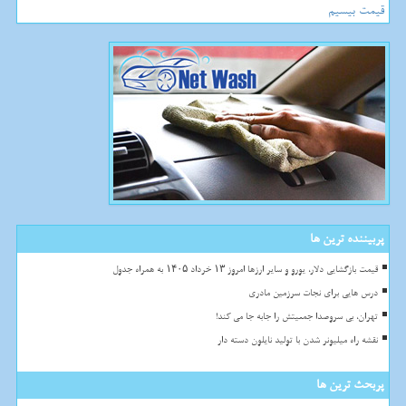
قیمت بیسیم
پربیننده ترین ها
قیمت بازگشایی دلار، یورو و سایر ارزها امروز ۱۳ خرداد ۱۴۰۵ به همراه جدول
درس هایی برای نجات سرزمین مادری
تهران، بی سروصدا جمعیتش را جابه جا می کند!
نقشه راه میلیونر شدن با تولید نایلون دسته دار
پربحث ترین ها