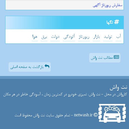
سفارش رپورتاژ آگهی
تگها
آب
تولید
بازار
رپورتاژ
آلودگی
دولت
برق
هوا
مطالب نت واش
بازگشت به صفحه اصلی
نت واش
کارواش در محل - نت واش: تمیزی خودرو در کمترین زمان ، آسودگی خاطر در هر مکان
netwash.ir - تمام حقوق سایت نت واش محفوظ است